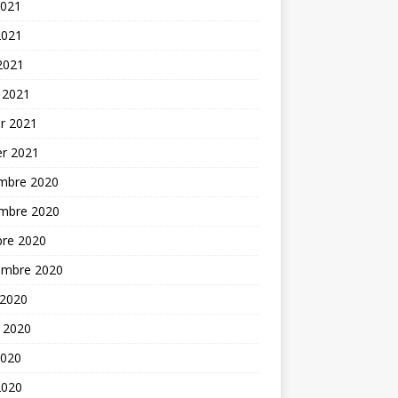
2021
2021
 2021
 2021
er 2021
er 2021
mbre 2020
mbre 2020
bre 2020
embre 2020
 2020
t 2020
2020
2020