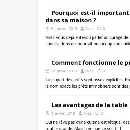
Pourquoi est-il important
dans sa maison ?
31 janvier 2019
Yves
0
Avez-vous déjà entendu parler du curage de ca
canalisations qui pourrait beaucoup vous aide
Comment fonctionne le pr
18 janvier 2019
Yves
0
La plupart des prêts sont assez explicites. Ha
le nom exact: les prêts immobiliers sont des
Les avantages de la table
4 janvier 2019
Yves
0
Qui ne rêve pas d’une cuisine esthétique, desi
tout le monde. Mais bien que ce soit
[…]