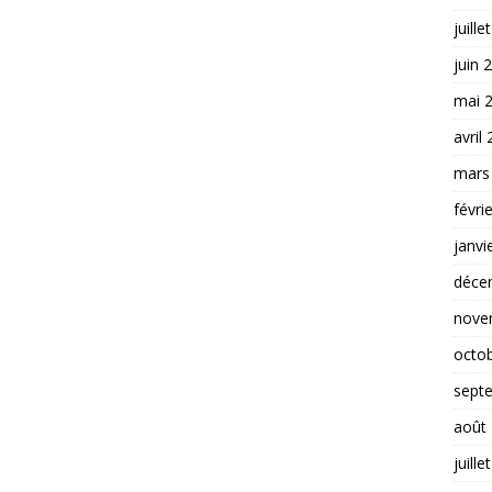
juille
juin 
mai 
avril
mars
févri
janvi
déce
nove
octo
sept
août
juille