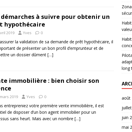
Zonag
sécur
 démarches à suivre pour obtenir un
Habit
t hypothécaire
valeu
vril 2019
Yves
0
Habit
assurer la validation de sa demande de prêt hypothécaire, il
conce
mportant de présenter un bon profil d’emprunteur et de
ettre un dossier dûment
[…]
Pilot
adapt
long
te immobilière : bien choisir son
ARC
ence
 mars 2019
Yves
0
août
us entrepreniez votre première vente immobilière, il est
juille
tiel de disposer d’un bon agent immobilier pour un
juin 
ssus sans heurt. Mais avec un nombre
[…]
mai 