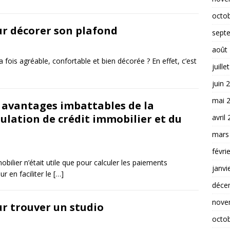
octo
ur décorer son plafond
sept
août
 fois agréable, confortable et bien décorée ? En effet, c’est
juille
juin 
mai 
 avantages imbattables de la
ulation de crédit immobilier et du
avril
mars
févri
bilier n’était utile que pour calculer les paiements
janvi
r en faciliter le
[…]
déce
nove
ur trouver un studio
octo