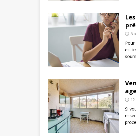
Les
prê
8 a
Pour 
est i
soum
Ven
ag
12
Si vo
essen
proce