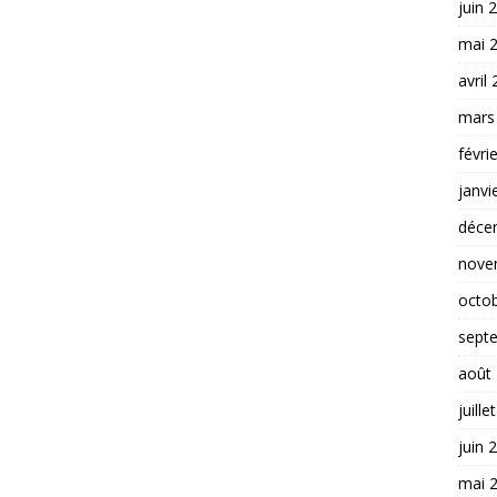
juin 
mai 
avril
mars
févri
janvi
déce
nove
octo
sept
août
juille
juin 
mai 