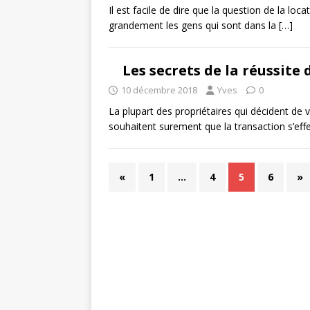
Il est facile de dire que la question de la l
grandement les gens qui sont dans la
[…]
Les secrets de la réussite
10 décembre 2018
Yves
0
La plupart des propriétaires qui décident de
souhaitent surement que la transaction s’eff
«
1
…
4
5
6
»