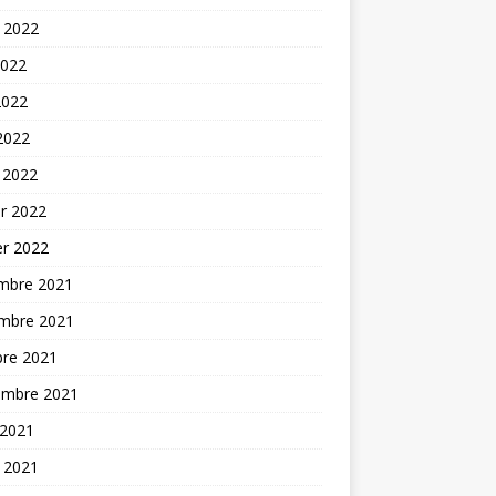
t 2022
2022
2022
 2022
 2022
er 2022
er 2022
mbre 2021
mbre 2021
bre 2021
embre 2021
 2021
t 2021