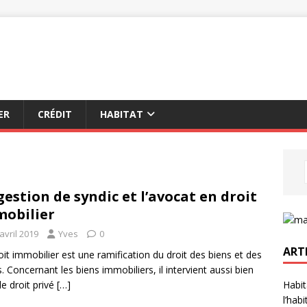
ER
CRÉDIT
HABITAT
gestion de syndic et l’avocat en droit
obilier
avril 2019
Yves
0
ART
oit immobilier est une ramification du droit des biens et des
s. Concernant les biens immobiliers, il intervient aussi bien
Habit
le droit privé
[…]
l’hab