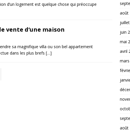
sept
ocation d’un logement est quelque chose qui préoccupe
août
juille
 de vente d‘une maison
juin 
mai 
 vendre sa magnifique villa ou son bel appartement
avril
ectue dans les plus brefs
[…]
mars
févri
janvi
déce
nove
octo
sept
août