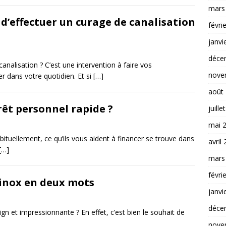
mars
 d’effectuer un curage de canalisation
févri
janvi
déce
nalisation ? C’est une intervention à faire vos
nove
r dans votre quotidien. Et si
[…]
août
êt personnel rapide ?
juille
mai 
bituellement, ce qu’ils vous aident à financer se trouve dans
avril
[…]
mars
févri
 inox en deux mots
janvi
déce
gn et impressionnante ? En effet, c’est bien le souhait de
nove