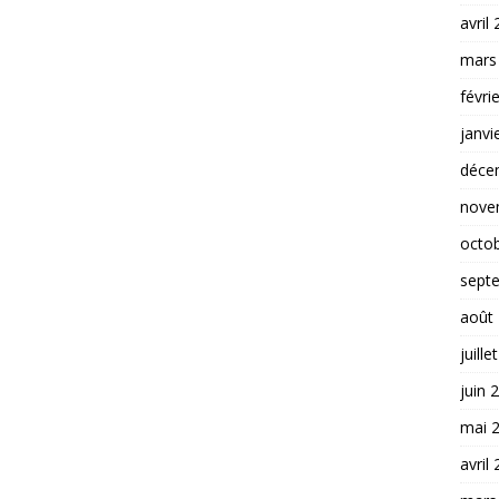
avril
mars
févri
janvi
déce
nove
octo
sept
août
juille
juin 
mai 
avril