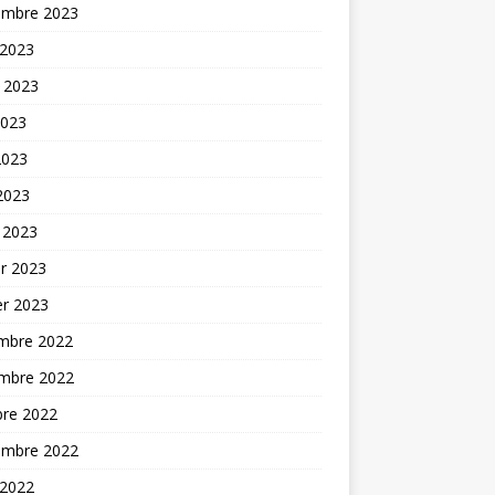
embre 2023
 2023
t 2023
2023
2023
 2023
 2023
er 2023
er 2023
mbre 2022
mbre 2022
bre 2022
embre 2022
 2022