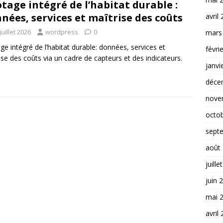
otage intégré de l’habitat durable :
nées, services et maîtrise des coûts
avril
juillet 2026
wordpress
0
mars
age intégré de l’habitat durable: données, services et
févri
ise des coûts via un cadre de capteurs et des indicateurs.
janvi
déce
nove
octo
sept
août
juille
juin 
mai 
avril