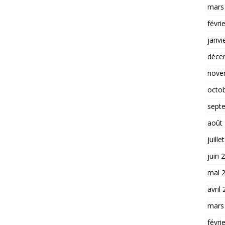
mars
févri
janvi
déce
nove
octo
sept
août
juille
juin 
mai 
avril
mars
févri