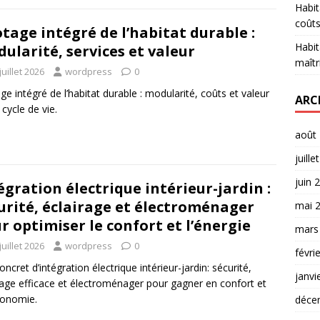
Habit
coûts
otage intégré de l’habitat durable :
Habit
ularité, services et valeur
maîtr
juillet 2026
wordpress
0
age intégré de l’habitat durable : modularité, coûts et valeur
ARC
 cycle de vie.
août
juille
juin 
égration électrique intérieur-jardin :
urité, éclairage et électroménager
mai 
r optimiser le confort et l’énergie
mars
juillet 2026
wordpress
0
févri
oncret d’intégration électrique intérieur-jardin: sécurité,
janvi
rage efficace et électroménager pour gagner en confort et
conomie.
déce