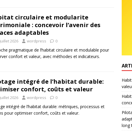
itat circulaire et modularite
rimoniale : concevoir l’avenir des
aces adaptables
juillet 2026
wordpress
0
che pragmatique de l’habitat circulaire et modulable pour
rver confort et valeur, avec méthodes et indicateurs.
ART
Habit
otage intégré de l’habitat durable:
valeu
imiser confort, coûts et valeur
Habit
juillet 2026
wordpress
0
conce
age intégré de l’habitat durable: métriques, processus et
Pilot
ns pour optimiser confort, coûts et valeur.
adapt
long