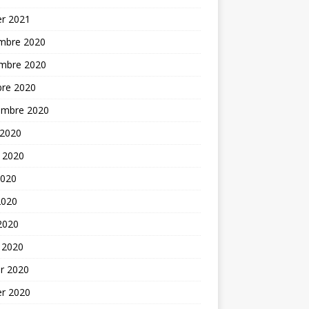
er 2021
mbre 2020
mbre 2020
bre 2020
embre 2020
 2020
t 2020
2020
2020
 2020
 2020
er 2020
er 2020