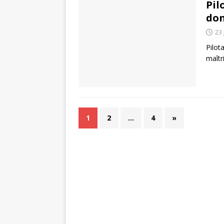
Pil
don
23 
Pilot
maîtr
1
2
…
4
»