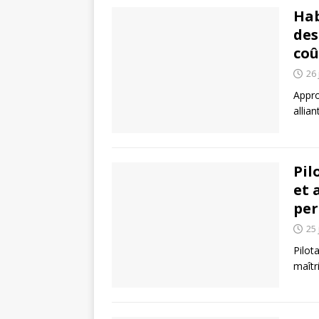
Hab
des
coû
26 
Appro
allia
Pil
et 
pe
25 
Pilot
maîtr