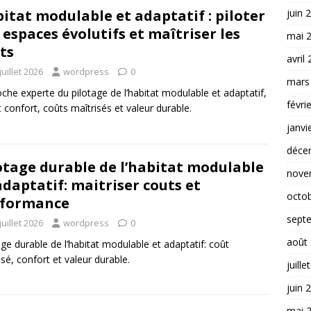
juin 
itat modulable et adaptatif : piloter
 espaces évolutifs et maîtriser les
mai 
ts
avril
juillet 2026
wordpress
0
mars
che experte du pilotage de l’habitat modulable et adaptatif,
févri
nt confort, coûts maîtrisés et valeur durable.
janvi
déce
otage durable de l’habitat modulable
nove
adaptatif: maitriser couts et
octo
rformance
sept
juillet 2026
wordpress
0
août
age durable de l’habitat modulable et adaptatif: coût
isé, confort et valeur durable.
juille
juin 
mai 