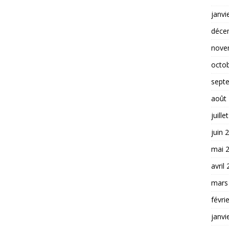
janvi
déce
nove
octo
sept
août
juille
juin 
mai 
avril
mars
févri
janvi