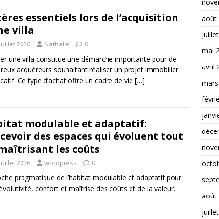
nove
tères essentiels lors de l’acquisition
août
ne villa
juille
juillet 2026
Nathalie
0
mai 
er une villa constitue une démarche importante pour de
avril
eux acquéreurs souhaitant réaliser un projet immobilier
ficatif. Ce type d’achat offre un cadre de vie
[…]
mars
févri
janvi
itat modulable et adaptatif:
déce
cevoir des espaces qui évoluent tout
maîtrisant les coûts
nove
juillet 2026
wordpress
0
octo
che pragmatique de l’habitat modulable et adaptatif pour
sept
 évolutivité, confort et maîtrise des coûts et de la valeur.
août
juille