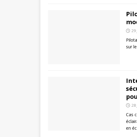
Pil
mod
29 
Pilot
sur le
Int
séc
pou
28 
Cas c
éclai
en é