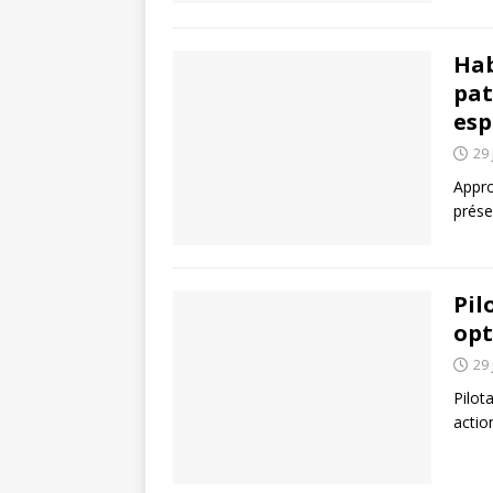
Hab
pat
esp
29 
Appro
prése
Pil
opt
29 
Pilot
actio