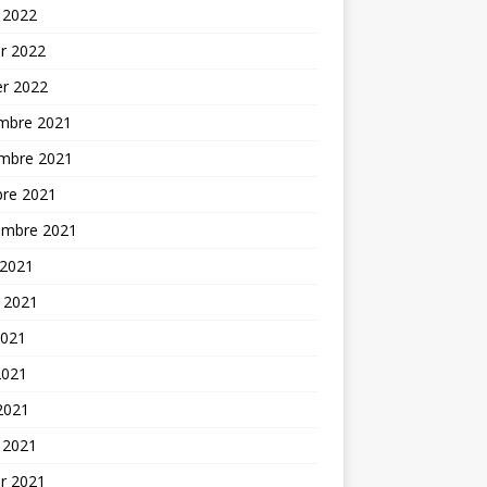
 2022
er 2022
er 2022
mbre 2021
mbre 2021
bre 2021
embre 2021
 2021
t 2021
2021
2021
 2021
 2021
er 2021