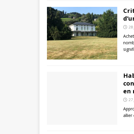
Cri
d’u
28 
Achet
nombr
signi
Hab
con
en 
27 
Appro
allier