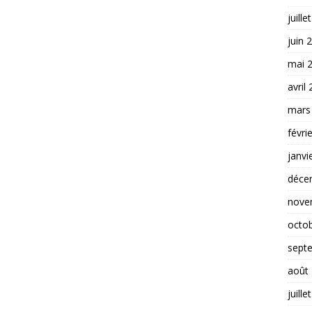
juille
juin 
mai 
avril
mars
févri
janvi
déce
nove
octo
sept
août
juille