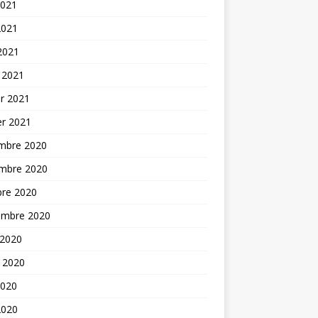
2021
2021
 2021
 2021
er 2021
er 2021
mbre 2020
mbre 2020
bre 2020
embre 2020
 2020
t 2020
2020
2020