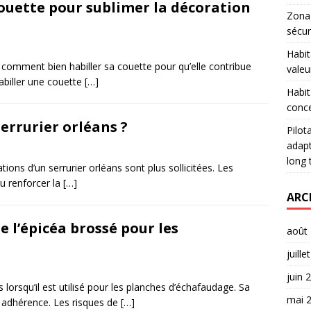
ouette pour sublimer la décoration
Zonag
sécur
Habit
comment bien habiller sa couette pour qu’elle contribue
valeu
abiller une couette
[…]
Habit
conce
serrurier orléans ?
Pilot
adapt
long
ations d’un serrurier orléans sont plus sollicitées. Les
ou renforcer la
[…]
ARC
 l’épicéa brossé pour les
août
juille
juin 
orsqu’il est utilisé pour les planches d’échafaudage. Sa
mai 
e adhérence. Les risques de
[…]