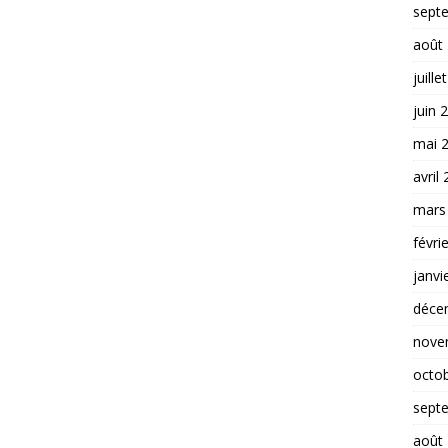
sept
août
juille
juin 
mai 
avril
mars
févri
janvi
déce
nove
octo
sept
août