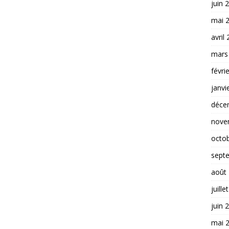
juin 
mai 
avril
mars
févri
janvi
déce
nove
octo
sept
août
juille
juin 
mai 