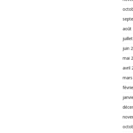
octo
sept
août
juille
juin 
mai 
avril
mars
févri
janvi
déce
nove
octo