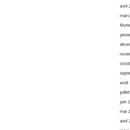
avril
mars
févri
janvi
déce
nove
octo
sept
août
juille
juin 
mai 
avril