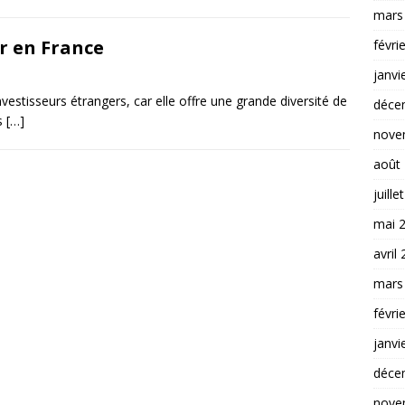
mars
r en France
févri
janvi
vestisseurs étrangers, car elle offre une grande diversité de
déce
es
[…]
nove
août
juille
mai 
avril
mars
févri
janvi
déce
nove