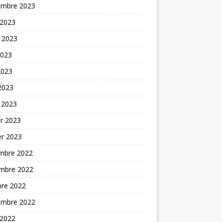
embre 2023
 2023
t 2023
2023
2023
 2023
 2023
er 2023
er 2023
mbre 2022
mbre 2022
bre 2022
embre 2022
 2022