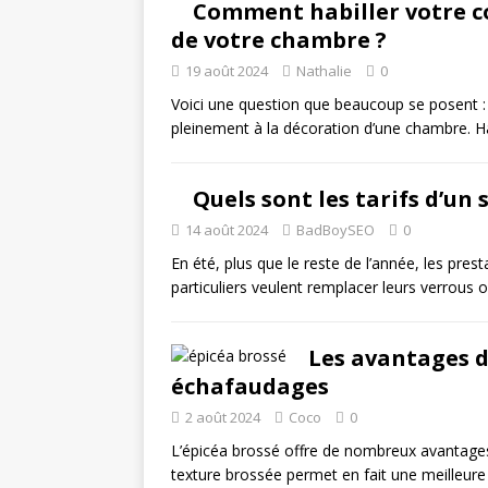
Comment habiller votre c
de votre chambre ?
19 août 2024
Nathalie
0
Voici une question que beaucoup se posent : 
pleinement à la décoration d’une chambre. H
Quels sont les tarifs d’un 
14 août 2024
BadBoySEO
0
En été, plus que le reste de l’année, les prest
particuliers veulent remplacer leurs verrous 
Les avantages de
échafaudages
2 août 2024
Coco
0
L’épicéa brossé offre de nombreux avantages l
texture brossée permet en fait une meilleur