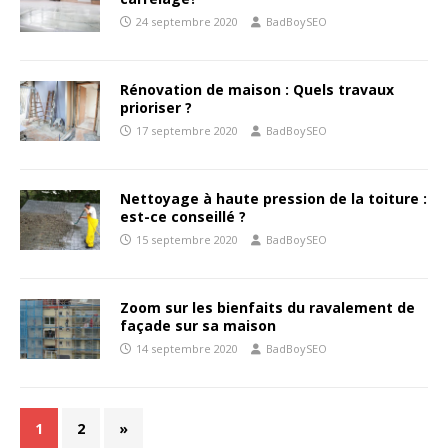
24 septembre 2020
BadBoySEO
Rénovation de maison : Quels travaux
prioriser ?
17 septembre 2020
BadBoySEO
Nettoyage à haute pression de la toiture :
est-ce conseillé ?
15 septembre 2020
BadBoySEO
Zoom sur les bienfaits du ravalement de
façade sur sa maison
14 septembre 2020
BadBoySEO
1
2
»