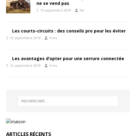
ne se vend pas
15 septembre 2019
fiiil
Les courts-circuits : des conseils pro pour les éviter
12 septembre 2019
Yves
Les avantages d’opter pour une serrure connectée
12 septembre 2019
Yves
ARTICLES RÉCENTS