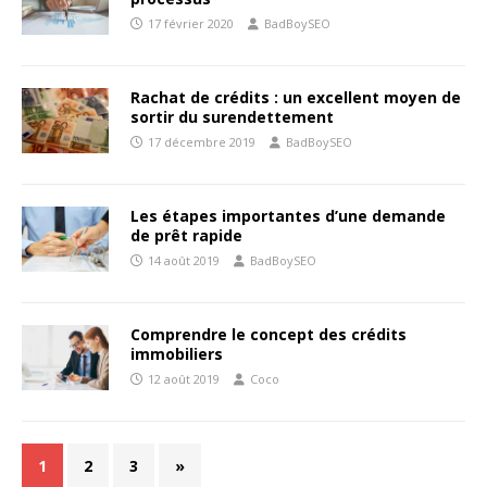
17 février 2020
BadBoySEO
Rachat de crédits : un excellent moyen de
sortir du surendettement
17 décembre 2019
BadBoySEO
Les étapes importantes d’une demande
de prêt rapide
14 août 2019
BadBoySEO
Comprendre le concept des crédits
immobiliers
12 août 2019
Coco
1
2
3
»