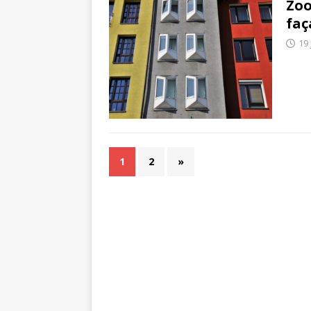
Zoo
faç
19 
1
2
»