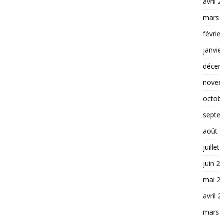
avril
mars
févri
janvi
déce
nove
octo
sept
août
juille
juin 
mai 
avril
mars