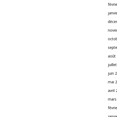
févri
janvi
déce
nove
octo
sept
août
juille
juin 
mai 
avril
mars
févri
janvi