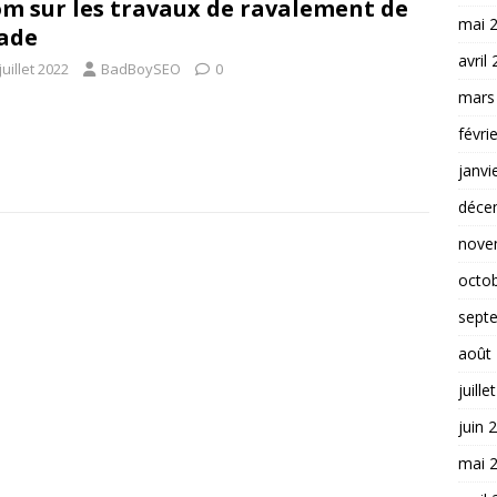
m sur les travaux de ravalement de
mai 
ade
avril
juillet 2022
BadBoySEO
0
mars
févri
janvi
déce
nove
octo
sept
août
juille
juin 
mai 