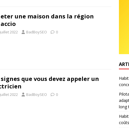
eter une maison dans la région
jaccio
juillet 2022
BadBoySEO
0
ART
 signes que vous devez appeler un
Habit
conce
ctricien
Pilot
juillet 2022
BadBoySEO
0
adapt
long
Habit
coûts