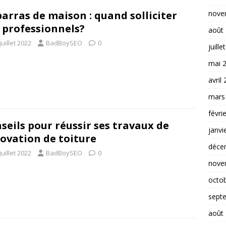
nove
arras de maison : quand solliciter
 professionnels?
août
juillet 2022
BadBoySEO
0
juille
mai 
avril
mars
févri
seils pour réussir ses travaux de
janvi
ovation de toiture
déce
juillet 2022
BadBoySEO
0
nove
octo
sept
août