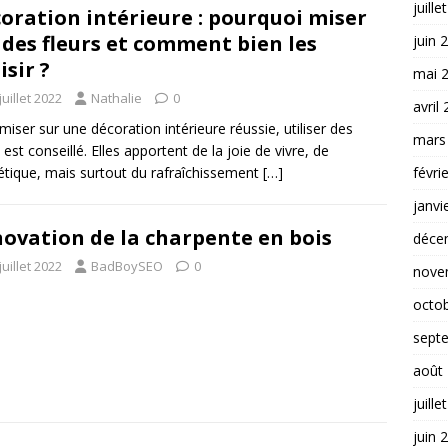
juille
oration intérieure : pourquoi miser
 des fleurs et comment bien les
juin 
isir ?
mai 
juillet 2022
Nathalie
0
avril
miser sur une décoration intérieure réussie, utiliser des
mars
 est conseillé. Elles apportent de la joie de vivre, de
févri
hétique, mais surtout du rafraîchissement
[…]
janvi
ovation de la charpente en bois
déce
juillet 2022
BadBoySEO
0
nove
octo
sept
août
juille
juin 