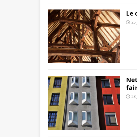
Le 
25 
Net
fai
23 