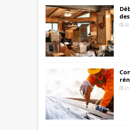
Déb
des
22 
Con
rén
21 