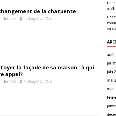
Habit
maîtr
changement de la charpente
Habit
juillet 2022
BadBoySEO
0
espac
valeu
ARC
août
juille
toyer la façade de sa maison : à qui
juin 
re appel?
mai 
juillet 2022
BadBoySEO
0
mars
févri
janvi
déce