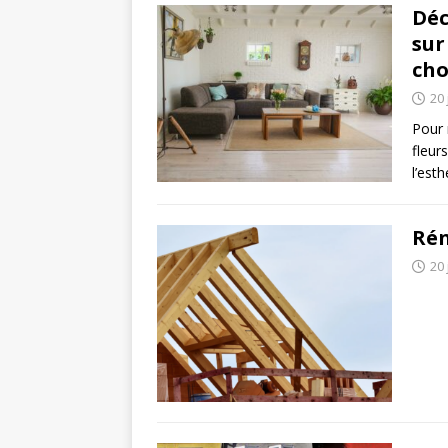
Déc
sur
cho
20 
Pour 
fleurs
l’est
Rén
20 