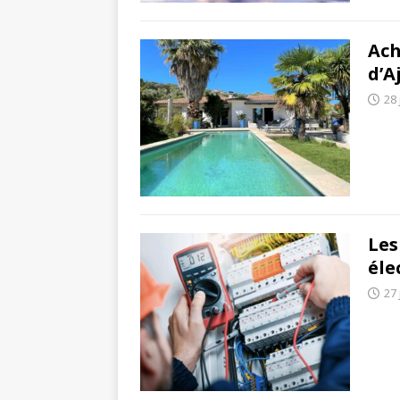
Ach
d’A
28 
Les
éle
27 