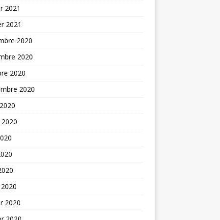
er 2021
er 2021
mbre 2020
mbre 2020
bre 2020
embre 2020
 2020
t 2020
2020
2020
 2020
 2020
er 2020
er 2020