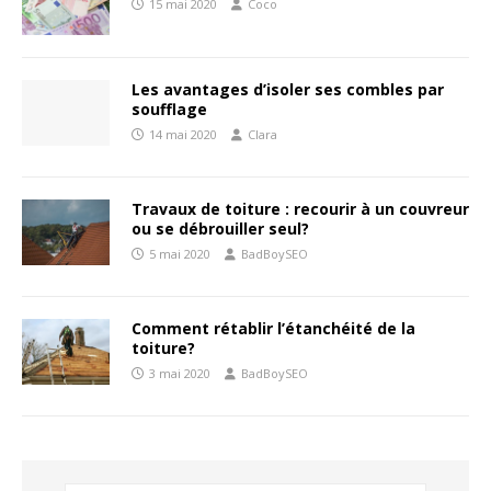
15 mai 2020
Coco
Les avantages d’isoler ses combles par
soufflage
14 mai 2020
Clara
Travaux de toiture : recourir à un couvreur
ou se débrouiller seul?
5 mai 2020
BadBoySEO
Comment rétablir l’étanchéité de la
toiture?
3 mai 2020
BadBoySEO