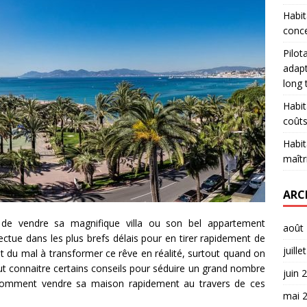
Habit
conce
Pilot
adapt
long
Habit
coûts
Habit
maîtr
ARC
t de vendre sa magnifique villa ou son bel appartement
août
ectue dans les plus brefs délais pour en tirer rapidement de
juille
nt du mal à transformer ce rêve en réalité, surtout quand on
aut connaitre certains conseils pour séduire un grand nombre
juin 
 comment vendre sa maison rapidement au travers de ces
mai 