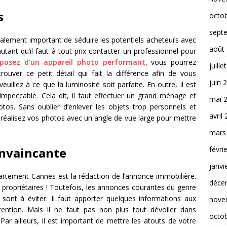
s
octo
sept
 également important de séduire les potentiels acheteurs avec
août
utant qu’il faut à tout prix contacter un professionnel pour
sposez d’un appareil photo performant,
vous pourrez
juille
rouver ce petit détail qui fait la différence afin de vous
juin 
illez à ce que la luminosité soit parfaite. En outre, il est
impeccable. Cela dit, il faut effectuer un grand ménage et
mai 
os. Sans oublier d’enlever les objets trop personnels et
avril
, réalisez vos photos avec un angle de vue large pour mettre
mars
févri
nvaincante
janvi
partement Cannes est la rédaction de l’annonce immobilière.
déce
 propriétaires ! Toutefois, les annonces courantes du genre
ont à éviter. Il faut apporter quelques informations aux
nove
ttention. Mais il ne faut pas non plus tout dévoiler dans
octo
Par ailleurs, il est important de mettre les atouts de votre