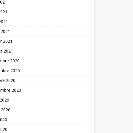
2021
2021
 2021
 2021
er 2021
er 2021
mbre 2020
mbre 2020
bre 2020
embre 2020
 2020
t 2020
2020
2020