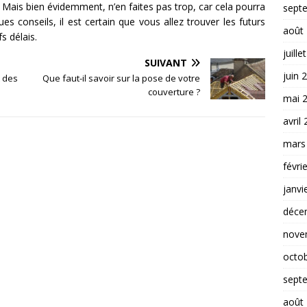
. Mais bien évidemment, n’en faites pas trop, car cela pourra
sept
es conseils, il est certain que vous allez trouver les futurs
août
s délais.
juille
SUIVANT
juin 
 des
Que faut-il savoir sur la pose de votre
couverture ?
mai 
avril
mars
févri
janvi
déce
nove
octo
sept
août