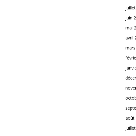
juille
juin 
mai 
avril
mars
févri
janvi
déce
nove
octo
sept
août
juille