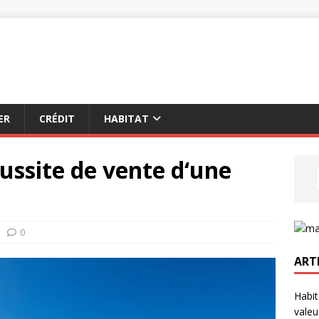
ER
CRÉDIT
HABITAT
éussite de vente d‘une
0
ART
Habit
valeu