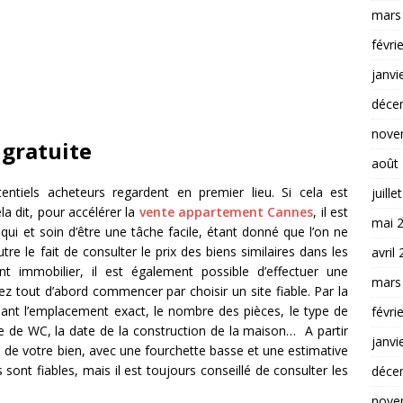
mars
févri
janvi
déce
nove
 gratuite
août
entiels acheteurs regardent en premier lieu. Si cela est
juille
la dit, pour accélérer la
vente appartement Cannes
, il est
mai 
qui et soin d’être une tâche facile, étant donné que l’on ne
tre le fait de consulter le prix des biens similaires dans les
avril
t immobilier, il est également possible d’effectuer une
mars
ez tout d’abord commencer par choisir un site fiable. Par la
quant l’emplacement exact, le nombre des pièces, le type de
févri
bre de WC, la date de la construction de la maison… A partir
janvi
 de votre bien, avec une fourchette basse et une estimative
ont fiables, mais il est toujours conseillé de consulter les
déce
nove