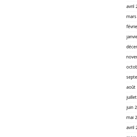
avril
mars
févri
janvi
déce
nove
octo
sept
août
juille
juin 
mai 
avril