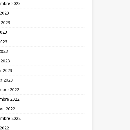
embre 2023
 2023
t 2023
2023
2023
 2023
 2023
er 2023
er 2023
mbre 2022
mbre 2022
bre 2022
embre 2022
 2022