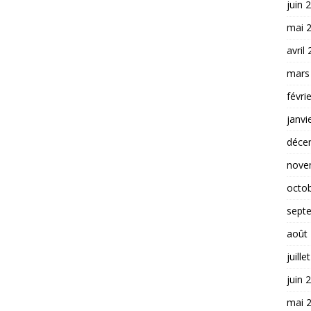
juin 
mai 
avril
mars
févri
janvi
déce
nove
octo
sept
août
juille
juin 
mai 