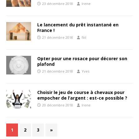
23 décembre 2018
Irene
Le lancement du prêt instantané en
France !
21 décembre 2018
fiiil
Opter pour une rosace pour décorer son
plafond
21 décembre 2018
Yves
Choisir le jeu de course à chevaux pour
empocher de l’argent : est-ce possible ?
20 décembre 2018
Irene
1
2
3
»