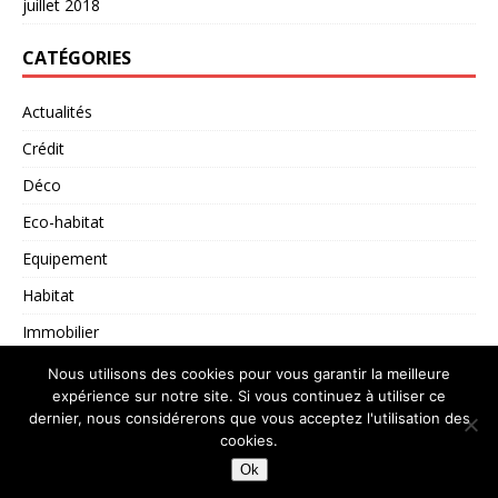
juillet 2018
CATÉGORIES
Actualités
Crédit
Déco
Eco-habitat
Equipement
Habitat
Immobilier
Non classé
Nous utilisons des cookies pour vous garantir la meilleure
expérience sur notre site. Si vous continuez à utiliser ce
dernier, nous considérerons que vous acceptez l'utilisation des
cookies.
Copyright © 2026 | Thème WordPress par
MH Themes
Ok
Mentions légales