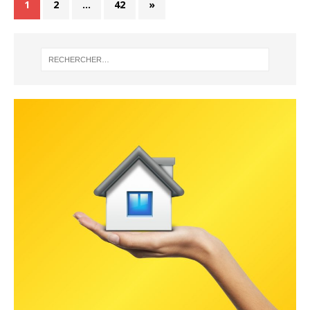
1
2
…
42
»