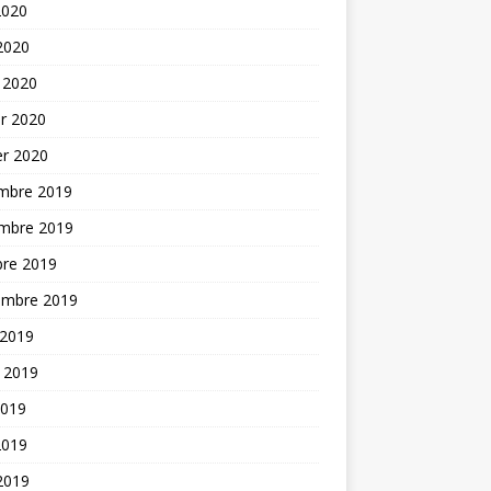
2020
 2020
 2020
er 2020
er 2020
mbre 2019
mbre 2019
bre 2019
embre 2019
 2019
t 2019
2019
2019
 2019