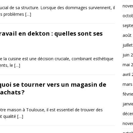
nove
ucial de sa structure. Lorsque des dommages surviennent, il
des problèmes
[…]
octo
sept
ravail en dekton : quelles sont ses
août
juille
juin 
de la cuisine est une décision cruciale, combinant esthétique
mai 
ents, le
[…]
avril
uoi se tourner vers un magasin de
mars
achats ?
févri
janvi
otre maison à Toulouse, il est essentiel de trouver des
déce
nt qualité
[…]
nove