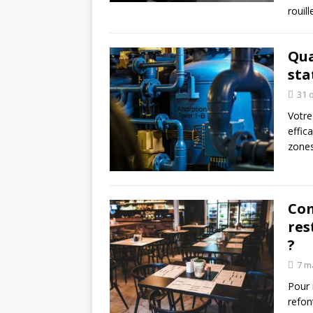
rouill
Qua
sta
31 
Votre
effic
zones
Com
res
?
7 m
Pour 
refon