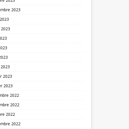
bre 2023
embre 2023
 2023
t 2023
2023
2023
 2023
 2023
er 2023
er 2023
mbre 2022
mbre 2022
bre 2022
embre 2022