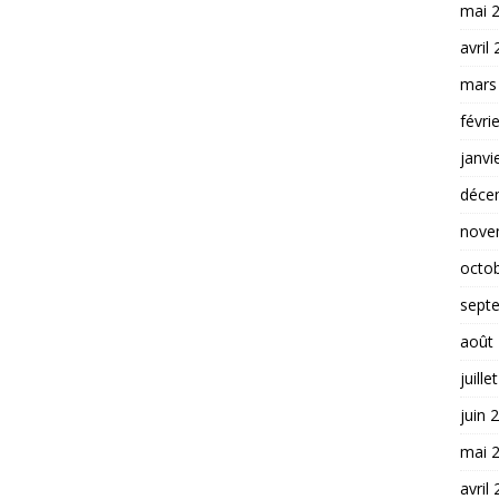
mai 
avril
mars
févri
janvi
déce
nove
octo
sept
août
juille
juin 
mai 
avril