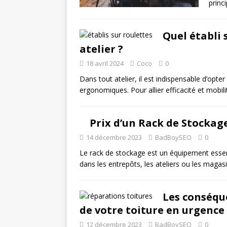
princ
Quel établi 
atelier ?
18 avril 2024
Coco
0
Dans tout atelier, il est indispensable d’opte
ergonomiques. Pour allier efficacité et mobili
Prix d’un Rack de Stockag
14 décembre 2023
BadBoySEO
0
Le rack de stockage est un équipement esse
dans les entrepôts, les ateliers ou les magas
Les conséqu
de votre toiture en urgence
12 décembre 2023
BadBoySEO
0