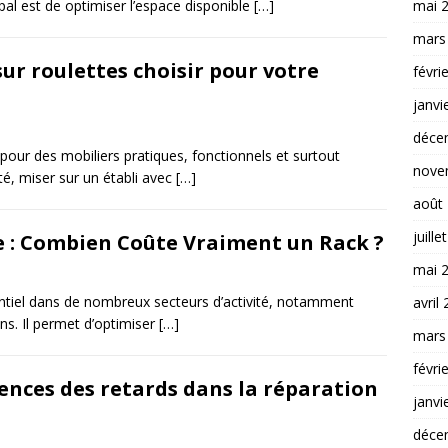
mai 
ipal est de optimiser l’espace disponible
[…]
mars
sur roulettes choisir pour votre
févri
janvi
déce
r pour des mobiliers pratiques, fonctionnels et surtout
nove
té, miser sur un établi avec
[…]
août
juille
e : Combien Coûte Vraiment un Rack ?
mai 
ntiel dans de nombreux secteurs d’activité, notamment
avril
ins. Il permet d’optimiser
[…]
mars
févri
ences des retards dans la réparation
janvi
déce