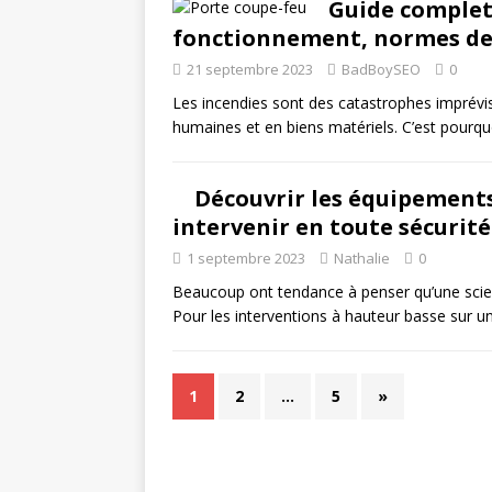
Guide complet 
fonctionnement, normes de s
21 septembre 2023
BadBoySEO
0
Les incendies sont des catastrophes imprévis
humaines et en biens matériels. C’est pourqu
Découvrir les équipements
intervenir en toute sécurité 
1 septembre 2023
Nathalie
0
Beaucoup ont tendance à penser qu’une scie e
Pour les interventions à hauteur basse sur 
1
2
…
5
»