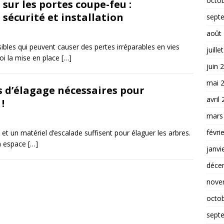
octo
sur les portes coupe-feu :
écurité et installation
sept
août
ibles qui peuvent causer des pertes irréparables en vies
juille
oi la mise en place
[…]
juin 
mai 
 d’élagage nécessaires pour
avril
!
mars
févri
t un matériel d’escalade suffisent pour élaguer les arbres.
un espace
[…]
janvi
déce
nove
octo
sept