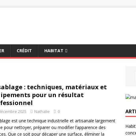
ER
CRÉDIT
HABITAT
sablage : techniques, matériaux et
ipements pour un résultat
fessionnel
ART
décembre 2025
Nathalie
0
blage est une technique industrielle et artisanale largement
Habit
sée pour nettoyer, préparer ou modifier l’apparence des
conce
ces. Que ce soit pour décaper une surface, éliminer la