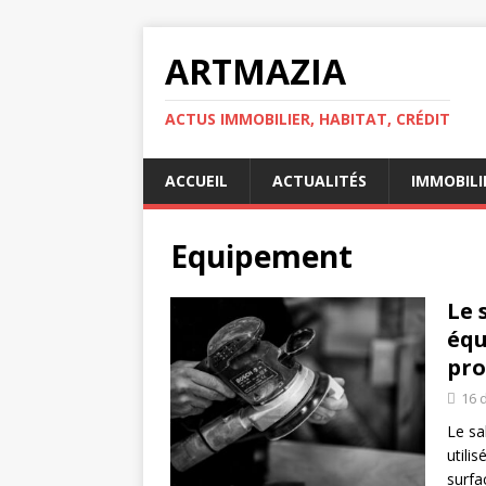
ARTMAZIA
ACTUS IMMOBILIER, HABITAT, CRÉDIT
ACCUEIL
ACTUALITÉS
IMMOBILI
Equipement
Le 
équ
pro
16 
Le sa
utili
surfa