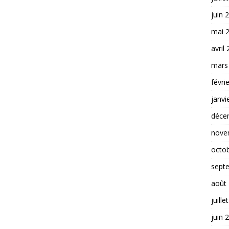
juin 
mai 
avril
mars
févri
janvi
déce
nove
octo
sept
août
juille
juin 