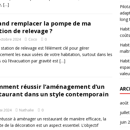
e,
[…]
Pilot
adapt
long
nd remplacer la pompe de ma
Habit
tion de relevage ?
coûts
octobre 2024
Coco
0
Habit
 station de relevage est l’élément clé pour gérer
maîtr
acement les eaux usées de votre habitation, surtout dans les
Habit
 où l’évacuation par gravité est
[…]
espac
valeu
ment réussir l’aménagement d’un
ARC
taurant dans un style contemporain
août
ai 2024
Nathalie
0
juille
réussir à aménager un restaurant de manière efficace, la
juin 
te de la décoration est un aspect essentiel. L’objectif