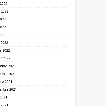
 2022
t 2022
2022
2022
 2022
 2022
er 2022
er 2022
mbre 2021
mbre 2021
bre 2021
embre 2021
 2021
t 2021