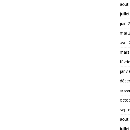
août
juille
juin 
mai 
avril
mars
févri
janvi
déce
nove
octo
sept
août
juille