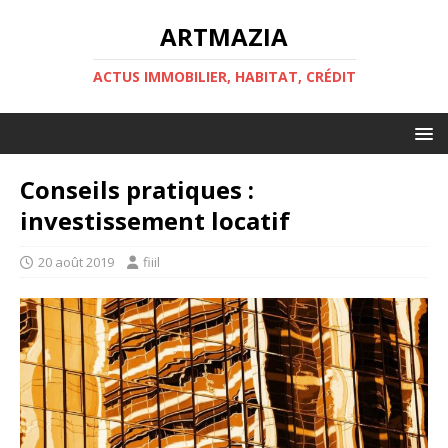
ARTMAZIA
ACTUS IMMOBILIER, HABITAT, CRÉDIT
Conseils pratiques :
investissement locatif
20 août 2019
fiiil