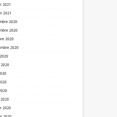
er 2021
er 2021
mbre 2020
mbre 2020
bre 2020
embre 2020
 2020
t 2020
2020
2020
 2020
 2020
er 2020
er 2020