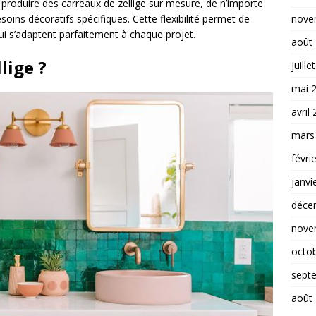
produire des carreaux de zellige sur mesure, de n’importe
nove
soins décoratifs spécifiques. Cette flexibilité permet de
ui s’adaptent parfaitement à chaque projet.
août
lige ?
juille
mai 
avril
mars
févri
janvi
déce
nove
octo
sept
août