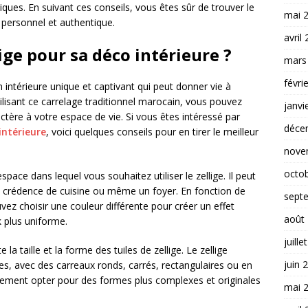
ques. En suivant ces conseils, vous êtes sûr de trouver le
mai 
f personnel et authentique.
avril
ige pour sa déco intérieure ?
mars
févri
n intérieure unique et captivant qui peut donner vie à
ilisant ce carrelage traditionnel marocain, vous pouvez
janvi
ctère à votre espace de vie. Si vous êtes intéressé par
déce
intérieure
, voici quelques conseils pour en tirer le meilleur
nove
octo
espace dans lequel vous souhaitez utiliser le zellige. Il peut
une crédence de cuisine ou même un foyer. En fonction de
sept
ouvez choisir une couleur différente pour créer un effet
août
 plus uniforme.
juille
la taille et la forme des tuiles de zellige. Le zellige
juin 
es, avec des carreaux ronds, carrés, rectangulaires ou en
lement opter pour des formes plus complexes et originales
mai 