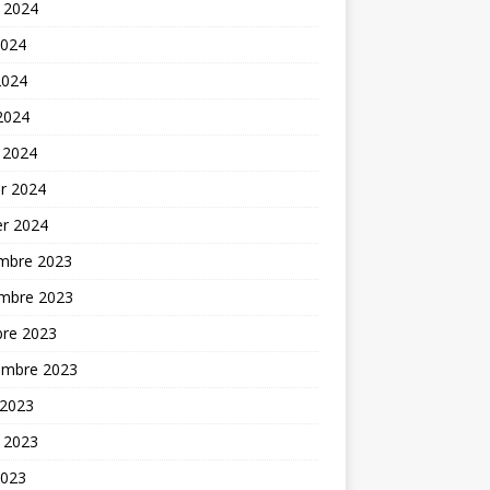
t 2024
2024
2024
 2024
 2024
er 2024
er 2024
mbre 2023
mbre 2023
bre 2023
embre 2023
 2023
t 2023
2023