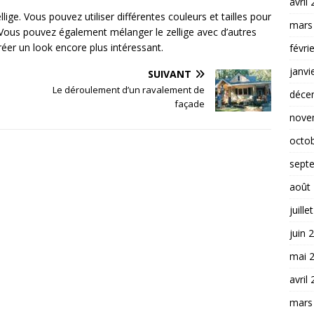
avril
llige. Vous pouvez utiliser différentes couleurs et tailles pour
mars
. Vous pouvez également mélanger le zellige avec d’autres
réer un look encore plus intéressant.
févri
janvi
SUIVANT
Le déroulement d’un ravalement de
déce
façade
nove
octo
sept
août
juille
juin 
mai 
avril
mars