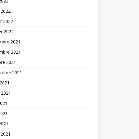
 2022
 2022
er 2022
er 2022
mbre 2021
mbre 2021
bre 2021
embre 2021
 2021
t 2021
2021
2021
 2021
 2021