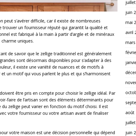
juille
juin 
n peut s’avérer difficile, car il existe de nombreuses
mai 
de trouver un fournisseur réputé qui garantit la qualité et
avril
tionnel est fabriqué à la main à partir d’argile et de minéraux
un charme uniques.
mars
févri
rtant de savoir que le zellige traditionnel est généralement
us grandes sont désormais disponibles pour s’adapter à des
janvi
uleur, il existe une variété de nuances et de motifs à
déce
r et un motif qui vous parlent le plus et qui s’harmonisent
nove
octo
 doivent être pris en compte pour choisir le zellige idéal. Par
savoir-faire de l’artisan sont des éléments déterminants pour
sept
 du zellige peut varier en fonction du motif choisi. Il est
août
ec votre fournisseur ou votre artisan avant de finaliser
juille
l pour votre maison est une décision personnelle qui dépend
juin 