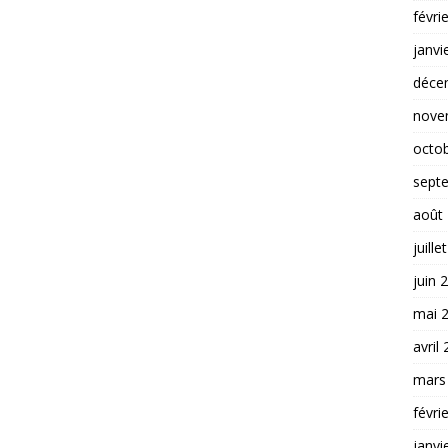
févri
janvi
déce
nove
octo
sept
août
juille
juin 
mai 
avril
mars
févri
janvi