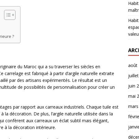
Habit
maîtr
Habit
espac
valeu
rieure ?
ARC
août
originaire du Maroc qui a su traverser les siècles en
carrelage est fabriqué à partir d’argile naturelle extraite
juille
illé par des artisans expérimentés. Le résultat est un
juin 
ultitude de possibilités de personnalisation pour créer un
mai 
mars
ages par rapport aux carreaux industriels. Chaque tuile est
à la décoration. De plus, l’argile naturelle utilisée dans la
févri
qui confèrent aux carreaux un éclat subtil mais élégant,
janvi
re à la décoration intérieure.
déce