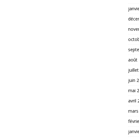
janvi
déce
nove
octo
sept
août
juille
juin 
mai 
avril
mars
févri
janvi