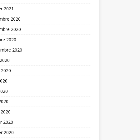
er 2021
mbre 2020
mbre 2020
bre 2020
embre 2020
 2020
t 2020
2020
2020
 2020
 2020
er 2020
er 2020