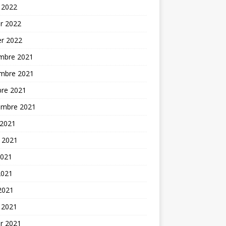
 2022
er 2022
er 2022
mbre 2021
mbre 2021
bre 2021
embre 2021
 2021
t 2021
2021
2021
 2021
 2021
er 2021