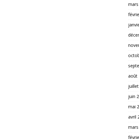
mars
févri
janvi
déce
nove
octo
sept
août
juille
juin 
mai 
avril
mars
févri