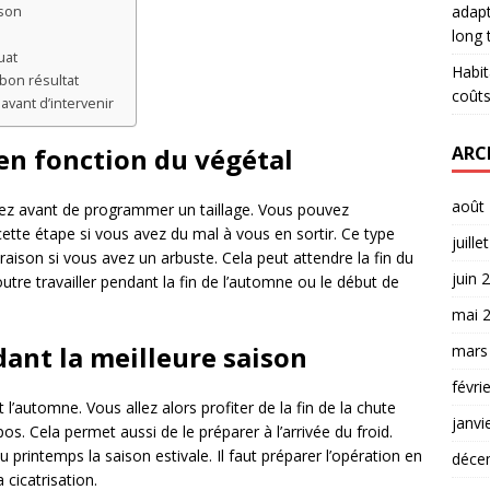
adapt
ison
long
uat
Habit
bon résultat
coûts
vant d’intervenir
ARC
en fonction du végétal
août
avez avant de programmer un taillage. Vous pouvez
ette étape si vous avez du mal à vous en sortir. Ce type
juille
oraison si vous avez un arbuste. Cela peut attendre la fin du
juin 
tre travailler pendant la fin de l’automne ou le début de
mai 
dant la meilleure saison
mars
févri
t l’automne. Vous allez alors profiter de la fin de la chute
janvi
os. Cela permet aussi de le préparer à l’arrivée du froid.
 printemps la saison estivale. Il faut préparer l’opération en
déce
 cicatrisation.