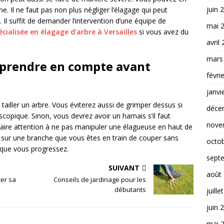
juin 
 Il ne faut pas non plus négliger l’élagage qui peut
Il suffit de demander l’intervention d’une équipe de
mai 
ialisée en élagage d’arbre à Versailles
si vous avez du
avril
mars
 prendre en compte avant
févri
janvi
tailler un arbre. Vous éviterez aussi de grimper dessus si
déce
copique. Sinon, vous devrez avoir un harnais s’il faut
nove
i faire attention à ne pas manipuler une élagueuse en haut de
be sur une branche que vous êtes en train de couper sans
octo
 que vous progressez.
sept
SUIVANT
août
ter sa
Conseils de jardinage pour les
débutants
juille
juin 
mai 