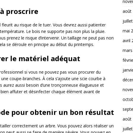
nove
à proscrire
août
juille
 fleurit au risque de le tuer. Vous devrez aussi patienter
mai 
température. Le bois ne supporte pas non plus la pluie.
vous prenez le risque d’intervenir. Un taillage ne peut pas non
avril
Cela se déroule en principe au début du printemps.
mars
er le matériel adéquat
févri
janvi
rofessionnel si vous ne pouvez pas vous procurer du
 et une coupe-branches. À cela s’ajoute une scie courbe à
déce
us aurez aussi besoin d’une tronçonneuse élagueuse et
nove
bien affuter et désinfecter chaque élément avant de
octo
sept
de pour obtenir un bon résultat
août
tailler correctement un arbre. Vous pouvez alors réaliser un
juille
tion peut aussi se faire de manière sévère. Vous pouvez en