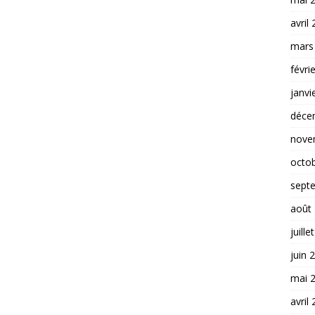
avril
mars
févri
janvi
déce
nove
octo
sept
août
juille
juin 
mai 
avril