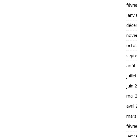
févri
janvi
déce
nove
octo
sept
août
juille
juin 
mai 
avril
mars
févri
janvi