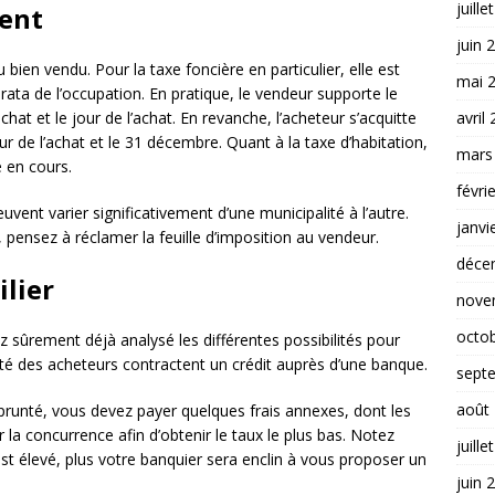
juille
ment
juin 
u bien vendu. Pour la taxe foncière en particulier, elle est
mai 
orata de l’occupation. En pratique, le vendeur supporte le
avril
hat et le jour de l’achat. En revanche, l’acheteur s’acquitte
ur de l’achat et le 31 décembre. Quant à la taxe d’habitation,
mars
e en cours.
févri
vent varier significativement d’une municipalité à l’autre.
janvi
 pensez à réclamer la feuille d’imposition au vendeur.
déce
ilier
nove
octo
z sûrement déjà analysé les différentes possibilités pour
ité des acheteurs contractent un crédit auprès d’une banque.
sept
août
runté, vous devez payer quelques frais annexes, dont les
r la concurrence afin d’obtenir le taux le plus bas. Notez
juille
t élevé, plus votre banquier sera enclin à vous proposer un
juin 