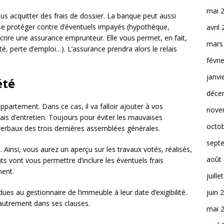
mai 
ous acquitter des frais de dossier. La banque peut aussi
 se protéger contre d’éventuels impayés (hypothèque,
avril
crire une assurance emprunteur. Elle vous permet, en fait,
mars
ité, perte d’emploi…). L’assurance prendra alors le relais
févri
janvi
été
déce
appartement. Dans ce cas, il va falloir ajouter à vos
nove
ais d’entretien. Toujours pour éviter les mauvaises
octo
verbaux des trois dernières assemblées générales.
sept
 Ainsi, vous aurez un aperçu sur les travaux votés, réalisés,
août
s vont vous permettre d’inclure les éventuels frais
ment.
juille
juin 
dues au gestionnaire de l’immeuble à leur date d’exigibilité.
 autrement dans ses clauses.
mai 