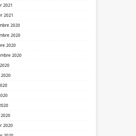
er 2021
er 2021
mbre 2020
mbre 2020
bre 2020
embre 2020
 2020
t 2020
2020
2020
 2020
 2020
er 2020
er 2020