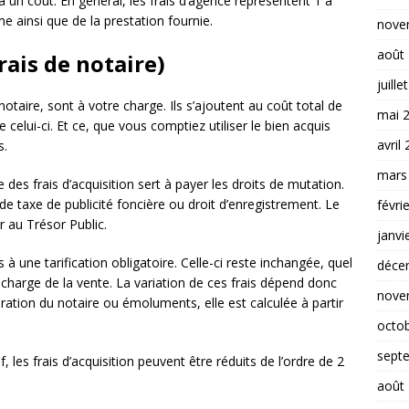
 un coût. En général, les frais d’agence représentent 1 à
e ainsi que de la prestation fournie.
nove
août
frais de notaire)
juille
 notaire, sont à votre charge. Ils s’ajoutent au coût total de
mai 
celui-ci. Et ce, que vous comptiez utiliser le bien acquis
avril
s.
mars
 des frais d’acquisition sert à payer les droits de mutation.
de taxe de publicité foncière ou droit d’enregistrement. Le
févri
er au Trésor Public.
janvi
s à une tarification obligatoire. Celle-ci reste inchangée, quel
déce
n charge de la vente. La variation de ces frais dépend donc
nove
ation du notaire ou émoluments, elle est calculée à partir
octo
sept
les frais d’acquisition peuvent être réduits de l’ordre de 2
août