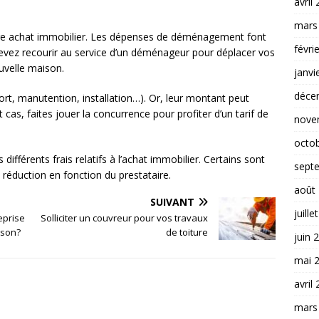
avril
mars
votre achat immobilier. Les dépenses de déménagement font
févri
s devez recourir au service d’un déménageur pour déplacer vos
uvelle maison.
janvi
déce
port, manutention, installation…). Or, leur montant peut
 cas, faites jouer la concurrence pour profiter d’un tarif de
nove
octo
 différents frais relatifs à l’achat immobilier. Certains sont
sept
 réduction en fonction du prestataire.
août
SUIVANT
juille
eprise
Solliciter un couvreur pour vos travaux
ison?
de toiture
juin 
mai 
avril
mars