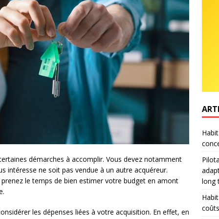
ART
Habit
conce
ste certaines démarches à accomplir. Vous devez notamment
Pilot
s intéresse ne soit pas vendue à un autre acquéreur.
adapt
 prenez le temps de bien estimer votre budget en amont
long
e.
Habit
coûts
onsidérer les dépenses liées à votre acquisition. En effet, en