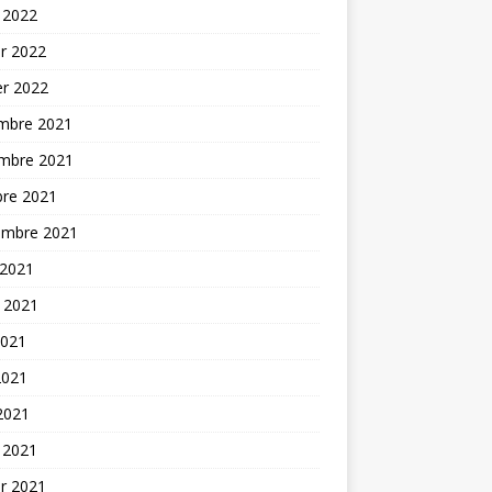
 2022
er 2022
er 2022
mbre 2021
mbre 2021
bre 2021
embre 2021
 2021
t 2021
2021
2021
 2021
 2021
er 2021