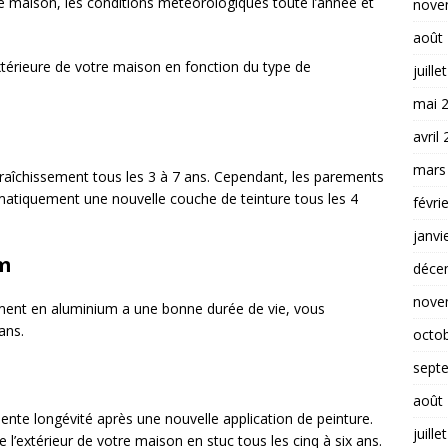
e maison, les conditions météorologiques toute l’année et
nove
août
 extérieure de votre maison en fonction du type de
juille
mai 
avril
mars
fraîchissement tous les 3 à 7 ans. Cependant, les parements
ématiquement une nouvelle couche de teinture tous les 4
févri
janvi
m
déce
nove
tement en aluminium a une bonne durée de vie, vous
ans.
octo
sept
août
lente longévité après une nouvelle application de peinture.
juille
l’extérieur de votre maison en stuc tous les cinq à six ans.