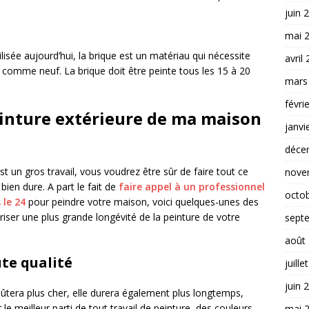
juin 
mai 
lisée aujourd’hui, la brique est un matériau qui nécessite
avril
e comme neuf. La brique doit être peinte tous les 15 à 20
mars
févri
einture extérieure de ma maison
janvi
déce
t un gros travail, vous voudrez être sûr de faire tout ce
nove
ien dure. A part le fait de
faire appel à un professionnel
octo
 le 24
pour peindre votre maison, voici quelques-unes des
ser une plus grande longévité de la peinture de votre
sept
août
ute qualité
juille
juin 
oûtera plus cher, elle durera également plus longtemps,
 le meilleur parti de tout travail de peinture, des couleurs
mai 