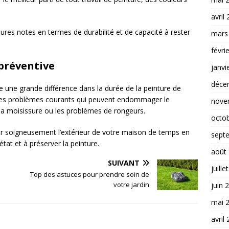
avril
eures notes en termes de durabilité et de capacité à rester
mars
févri
préventive
janvi
déce
 une grande différence dans la durée de la peinture de
 les problèmes courants qui peuvent endommager le
nove
la moisissure ou les problèmes de rongeurs.
octo
r soigneusement l’extérieur de votre maison de temps en
sept
at et à préserver la peinture.
août
SUIVANT
juille
Top des astuces pour prendre soin de
votre jardin
juin 
mai 
avril