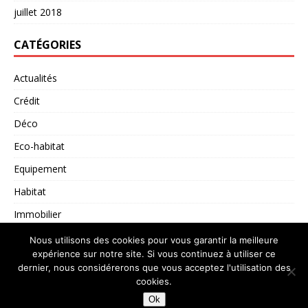
juillet 2018
CATÉGORIES
Actualités
Crédit
Déco
Eco-habitat
Equipement
Habitat
Immobilier
Non classé
Nous utilisons des cookies pour vous garantir la meilleure
expérience sur notre site. Si vous continuez à utiliser ce
dernier, nous considérerons que vous acceptez l'utilisation des
cookies.
Copyright © 2026 | Thème WordPress par
MH Themes
Ok