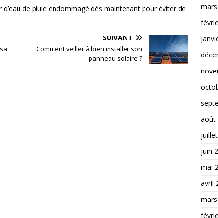
mars
ur d’eau de pluie endommagé dès maintenant pour éviter de
févri
SUIVANT
janvi
 sa
Comment veiller à bien installer son
déce
panneau solaire ?
nove
octo
sept
août
juille
juin 
mai 
avril
mars
févri