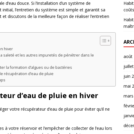
e d’eau douce. Si l’installation d’un système de
Habit
initial, l’entretien du système est simple et garantit sa
coûts
 et discutons de la meilleure façon de réaliser l’entretien
Habit
maîtr
ARC
n hiver
 la saleté et les autres impuretés de pénétrer dans le
août
juille
ter la formation d’algues ou de bactéries
de récupération d’eau de pluie
juin 
mps
mai 
teur d’eau de pluie en hiver
mars
févri
téger votre récupérateur d’eau de pluie pour éviter qu’il ne
janvi
déce
à votre réservoir et l’empêcher de collecter de l’eau lors