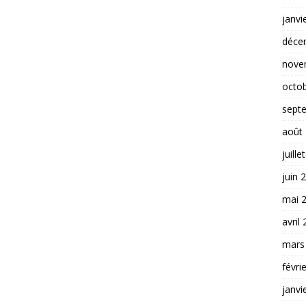
janvi
déce
nove
octo
sept
août
juille
juin 
mai 
avril
mars
févri
janvi