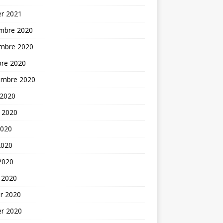
er 2021
mbre 2020
mbre 2020
bre 2020
embre 2020
 2020
t 2020
2020
2020
 2020
 2020
er 2020
er 2020