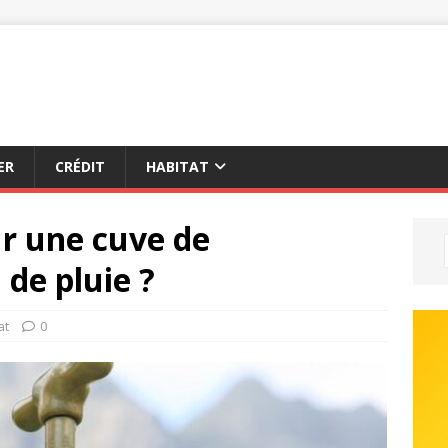
ER
CRÉDIT
HABITAT
r une cuve de
 de pluie ?
at
0