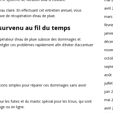
avril
l’eau claire. En effectuant cet entretien annuel, vous
uve de récupération d’eau de pluie.
mars
févri
urvenu au fil du temps
janvi
écupérateur d’eau de pluie subisse des dommages et
déce
e régler ces problèmes rapidement afin d’éviter d’accentuer
nove
octo
sept
août
juille
lutions simples pour réparer ces dommages sans avoir
juin 
mai 
ur les fuites et du mastic spécial pour les trous, qui sont
age ou en ligne.
avril