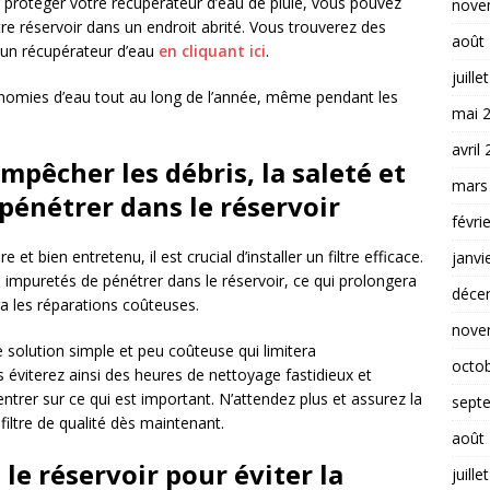
r protéger votre récupérateur d’eau de pluie, vous pouvez
nove
tre réservoir dans un endroit abrité. Vous trouverez des
août
à un récupérateur d’eau
en cliquant ici
.
juille
conomies d’eau tout au long de l’année, même pendant les
mai 
avril
empêcher les débris, la saleté et
mars
pénétrer dans le réservoir
févri
 et bien entretenu, il est crucial d’installer un filtre efficace.
janvi
es impuretés de pénétrer dans le réservoir, ce qui prolongera
déce
ra les réparations coûteuses.
nove
une solution simple et peu coûteuse qui limitera
octo
 éviterez ainsi des heures de nettoyage fastidieux et
rer sur ce qui est important. N’attendez plus et assurez la
sept
 filtre de qualité dès maintenant.
août
e réservoir pour éviter la
juille