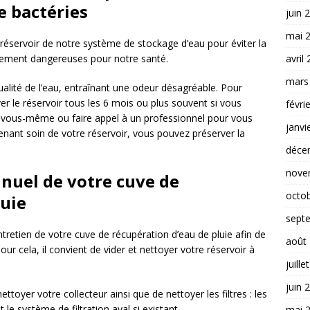
e bactéries
juin 
mai 
 réservoir de notre système de stockage d’eau pour éviter la
llement dangereuses pour notre santé.
avril
mars
ualité de l’eau, entraînant une odeur désagréable. Pour
er le réservoir tous les 6 mois ou plus souvent si vous
févri
re vous-même ou faire appel à un professionnel pour vous
janvi
enant soin de votre réservoir, vous pouvez préserver la
déce
nove
nnuel de votre cuve de
octo
luie
sept
ntretien de votre cuve de récupération d’eau de pluie afin de
août
Pour cela, il convient de vider et nettoyer votre réservoir à
juille
juin 
toyer votre collecteur ainsi que de nettoyer les filtres : les
t le système de filtration aval si existant.
mai 