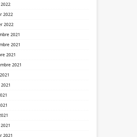
 2022
er 2022
er 2022
mbre 2021
mbre 2021
bre 2021
embre 2021
 2021
t 2021
2021
2021
 2021
 2021
er 2021