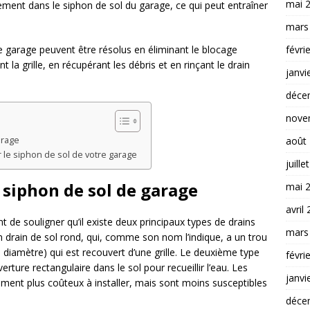
mai 
alement dans le siphon de sol du garage, ce qui peut entraîner
mars
févri
e garage peuvent être résolus en éliminant le blocage
nt la grille, en récupérant les débris et en rinçant le drain
janvi
déce
nove
août
arage
le siphon de sol de votre garage
juille
iphon de sol de garage
mai 
avril
nt de souligner qu’il existe deux principaux types de drains
mars
n drain de sol rond, qui, comme son nom l’indique, a un trou
 diamètre) qui est recouvert d’une grille. Le deuxième type
févri
ture rectangulaire dans le sol pour recueillir l’eau. Les
janvi
ment plus coûteux à installer, mais sont moins susceptibles
déce