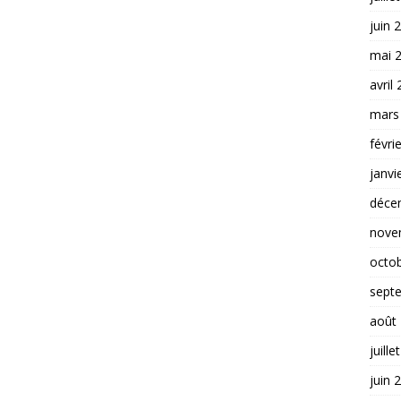
juin 
mai 
avril
mars
févri
janvi
déce
nove
octo
sept
août
juille
juin 