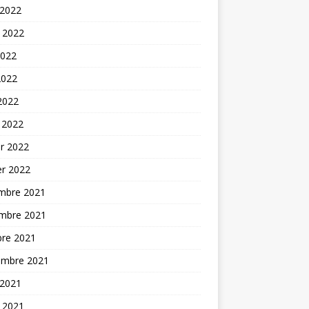
 2022
t 2022
2022
2022
 2022
 2022
er 2022
er 2022
mbre 2021
mbre 2021
bre 2021
embre 2021
 2021
t 2021