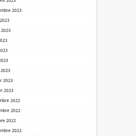
bre 2023
embre 2023
 2023
t 2023
2023
2023
 2023
 2023
er 2023
er 2023
mbre 2022
mbre 2022
bre 2022
embre 2022