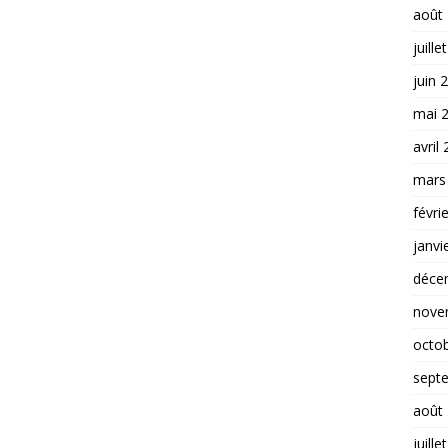
août
juille
juin 
mai 
avril
mars
févri
janvi
déce
nove
octo
sept
août
juille