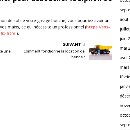
octo
sept
août
phon de sol de votre garage bouché, vous pourriez avoir un
os mains, ce qui nécessite un professionnel (
https://sos-
juille
-95.html
).
juin 
SUIVANT
mai 
ce une
Comment fonctionne la location de
benne?
avril
mars
févri
janvi
déce
nove
octo
sept