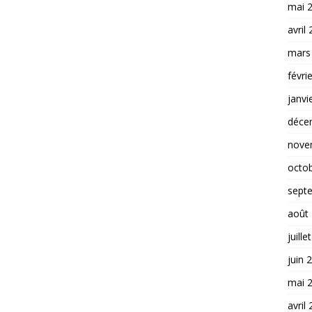
mai 
avril
mars
févri
janvi
déce
nove
octo
sept
août
juille
juin 
mai 
avril