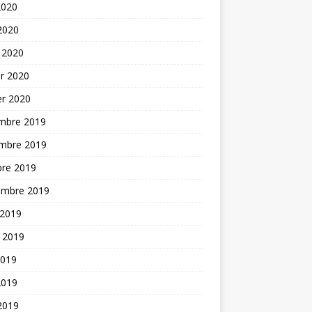
2020
 2020
 2020
er 2020
er 2020
mbre 2019
mbre 2019
bre 2019
embre 2019
 2019
t 2019
2019
2019
 2019