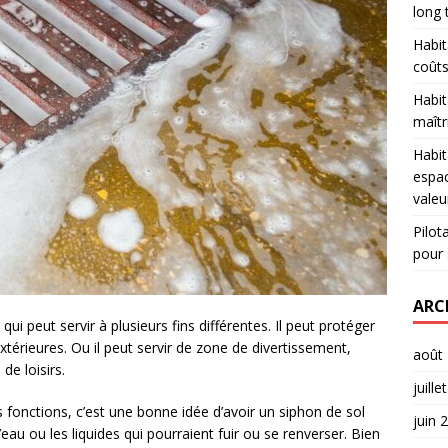
long
Habit
coûts
Habit
maîtr
Habit
espac
valeu
Pilot
pour 
ARC
i peut servir à plusieurs fins différentes. Il peut protéger
xtérieures. Ou il peut servir de zone de divertissement,
août
de loisirs.
juille
 fonctions, c’est une bonne idée d’avoir un siphon de sol
juin 
l’eau ou les liquides qui pourraient fuir ou se renverser. Bien