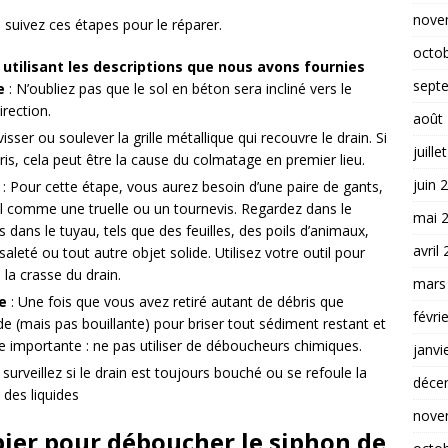
nove
 suivez ces étapes pour le réparer.
octo
n utilisant les descriptions que nous avons fournies
sept
e
: N’oubliez pas que le sol en béton sera incliné vers le
irection.
août
isser ou soulever la grille métallique qui recouvre le drain. Si
juille
ris, cela peut être la cause du colmatage en premier lieu.
juin 
: Pour cette étape, vous aurez besoin d’une paire de gants,
il comme une truelle ou un tournevis. Regardez dans le
mai 
is dans le tuyau, tels que des feuilles, des poils d’animaux,
avril
aleté ou tout autre objet solide. Utilisez votre outil pour
 la crasse du drain.
mars
e
: Une fois que vous avez retiré autant de débris que
févri
de (mais pas bouillante) pour briser tout sédiment restant et
e importante : ne pas utiliser de déboucheurs chimiques.
janvi
surveillez si le drain est toujours bouché ou se refoule la
déce
u des liquides
nove
ier pour déboucher le siphon de