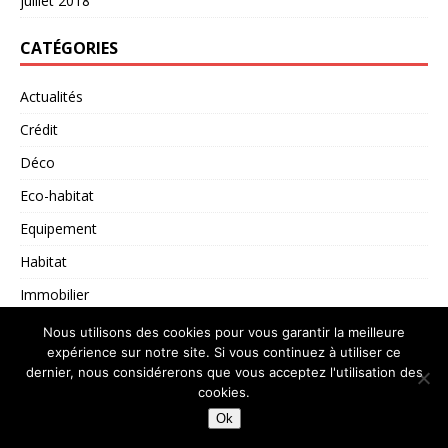
juillet 2018
CATÉGORIES
Actualités
Crédit
Déco
Eco-habitat
Equipement
Habitat
Immobilier
Non classé
Nous utilisons des cookies pour vous garantir la meilleure
expérience sur notre site. Si vous continuez à utiliser ce
dernier, nous considérerons que vous acceptez l'utilisation des
cookies.
Copyright © 2026 | Thème WordPress par
MH Themes
Ok
Mentions légales