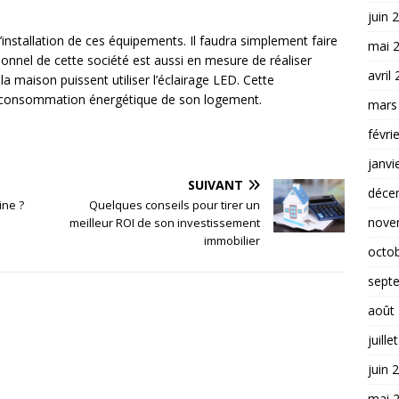
juin 
’installation de ces équipements. Il faudra simplement faire
mai 
sonnel de cette société est aussi en mesure de réaliser
avril
a maison puissent utiliser l’éclairage LED. Cette
la consommation énergétique de son logement.
mars
févri
janvi
SUIVANT
déce
ine ?
Quelques conseils pour tirer un
nove
meilleur ROI de son investissement
immobilier
octo
sept
août
juille
juin 
mai 