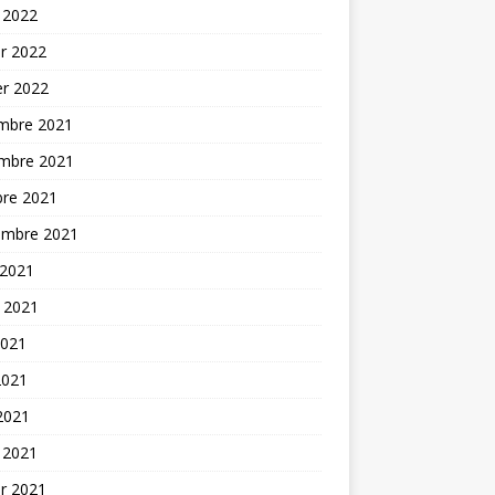
 2022
er 2022
er 2022
mbre 2021
mbre 2021
bre 2021
embre 2021
 2021
t 2021
2021
2021
 2021
 2021
er 2021