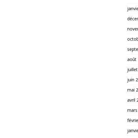
janvi
déce
nove
octo
sept
août
juille
juin 
mai 
avril
mars
févri
janvi