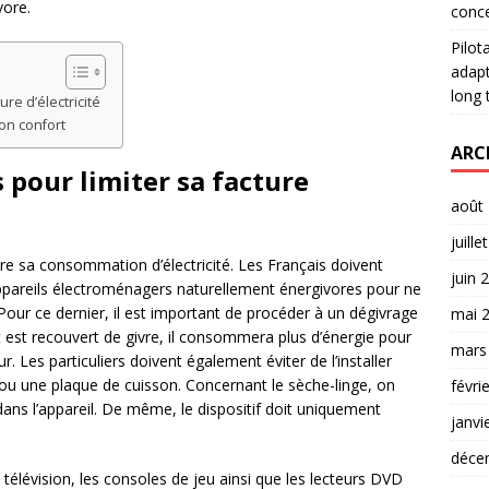
vore.
conce
Pilot
adapt
long
re d’électricité
son confort
ARC
 pour limiter sa facture
août
juille
ire sa consommation d’électricité. Les Français doivent
juin 
 appareils électroménagers naturellement énergivores pour ne
. Pour ce dernier, il est important de procéder à un dégivrage
mai 
 est recouvert de givre, il consommera plus d’énergie pour
mars
ur. Les particuliers doivent également éviter de l’installer
 ou une plaque de cuisson. Concernant le sèche-linge, on
févri
 dans l’appareil. De même, le dispositif doit uniquement
janvi
déce
a télévision, les consoles de jeu ainsi que les lecteurs DVD