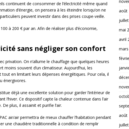
nove
areils continuent de consommer de l’électricité même quand
ommation d’énergie, on pensera à les éteindre lorsqu’on ne
août
es particuliers peuvent investir dans des prises coupe-veille.
juille
00 à 200 € par an. Afin de réaliser plus d’économie,
mai 
avril
icité sans négliger son confort
mars
févri
c privation. On n’allume le chauffage que quelques heures
janvi
rt moins souvent d’un climatiseur. Aujourd’hui, les
 tout en limitant leurs dépenses énergétiques. Pour cela, il
déce
eu énergivores.
nove
itue déjà une excellente solution pour garder l’intérieur de
octo
l’hiver. Ce dispositif capte la chaleur contenue dans l’air
De plus, il assainit et purifie l’air.
sept
août
PAC air/air permettra de mieux chauffer l’habitation pendant
cer une chaudière traditionnelle à condition de remplir
juille