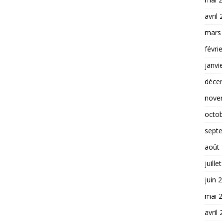
avril
mars
févri
janvi
déce
nove
octo
sept
août
juille
juin 
mai 
avril