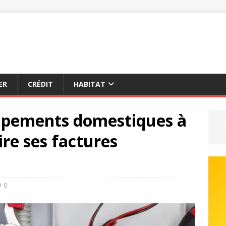
ER
CRÉDIT
HABITAT
uipements domestiques à
ire ses factures
0