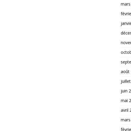
mars
févri
janvi
déce
nove
octo
sept
août
juille
juin 
mai 
avril
mars
févri