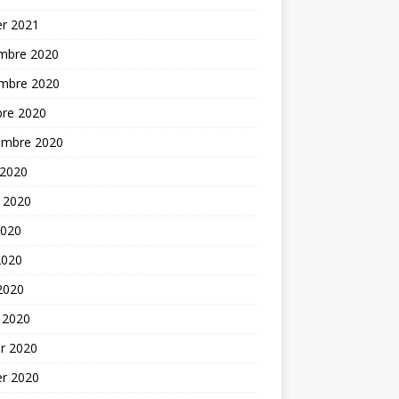
er 2021
mbre 2020
mbre 2020
bre 2020
embre 2020
 2020
t 2020
2020
2020
 2020
 2020
er 2020
er 2020