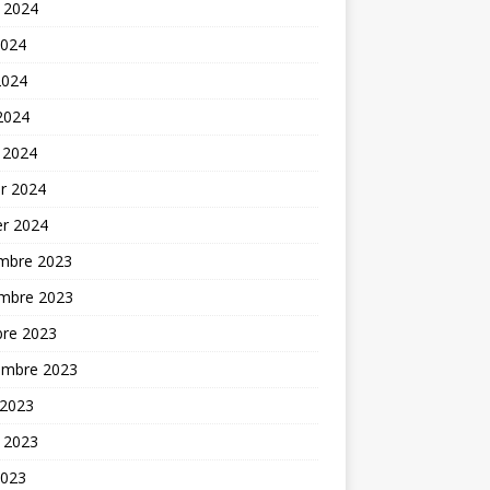
t 2024
2024
2024
 2024
 2024
er 2024
er 2024
mbre 2023
mbre 2023
bre 2023
embre 2023
 2023
t 2023
2023