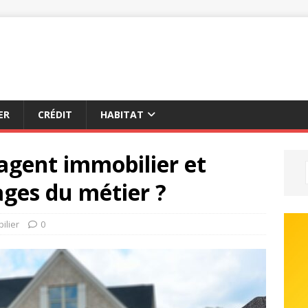
ER
CRÉDIT
HABITAT
gent immobilier et
ages du métier ?
ilier
0