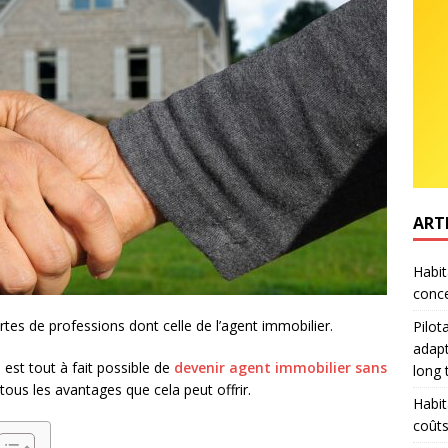
ART
Habit
conce
tes de professions dont celle de l’agent immobilier.
Pilot
adapt
 est tout à fait possible de
devenir agent immobilier sans
long
tous les avantages que cela peut offrir.
Habit
coûts