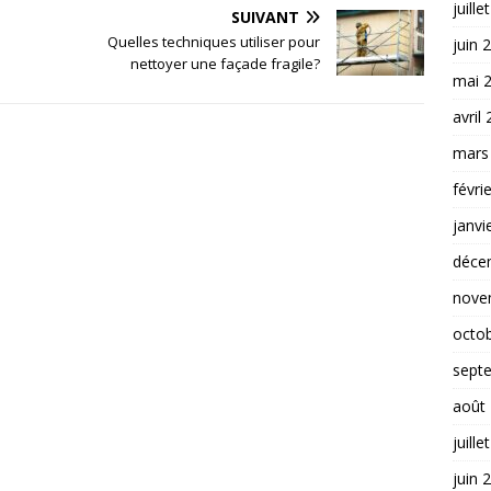
juille
SUIVANT
Quelles techniques utiliser pour
juin 
nettoyer une façade fragile?
mai 
avril
mars
févri
janvi
déce
nove
octo
sept
août
juille
juin 