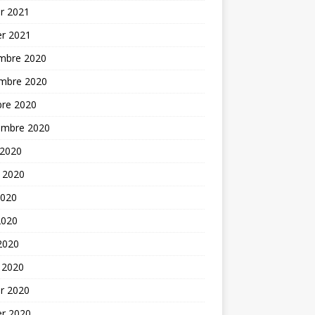
er 2021
er 2021
mbre 2020
mbre 2020
bre 2020
embre 2020
 2020
t 2020
2020
2020
 2020
 2020
er 2020
er 2020