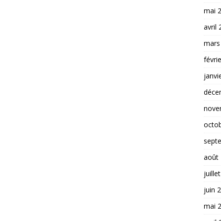
mai 
avril
mars
févri
janvi
déce
nove
octo
sept
août
juille
juin 
mai 