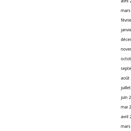
avril
mars
févri
janvi
déce
nove
octo
sept
août
juille
juin 
mai 
avril
mars