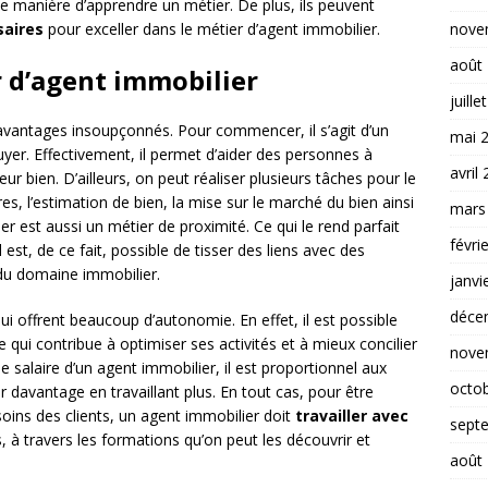
e manière d’apprendre un métier. De plus, ils peuvent
nove
saires
pour exceller dans le métier d’agent immobilier.
août
 d’agent immobilier
juille
avantages insoupçonnés. Pour commencer, il s’agit d’un
mai 
yer. Effectivement, il permet d’aider des personnes à
avril
ur bien. D’ailleurs, on peut réaliser plusieurs tâches pour le
res, l’estimation de bien, la mise sur le marché du bien ainsi
mars
er est aussi un métier de proximité. Ce qui le rend parfait
févri
 est, de ce fait, possible de tisser des liens avec des
du domaine immobilier.
janvi
déce
ui offrent beaucoup d’autonomie. En effet, il est possible
 qui contribue à optimiser ses activités et à mieux concilier
nove
le salaire d’un agent immobilier, il est proportionnel aux
octo
ner davantage en travaillant plus. En tout cas, pour être
ins des clients, un agent immobilier doit
travailler avec
sept
es, à travers les formations qu’on peut les découvrir et
août