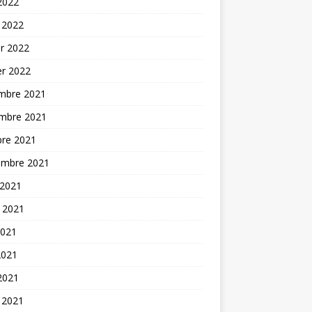
 2022
 2022
er 2022
er 2022
mbre 2021
mbre 2021
bre 2021
embre 2021
 2021
t 2021
2021
2021
 2021
 2021