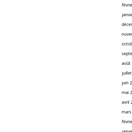
févri
janvi
déce
nove
octo
sept
août
juille
juin 
mai 
avril
mars
févri
janvi