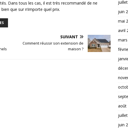
juille
ités. Dans tous les cas, il est très recommandé de ne
 bien que sur n’importe quel prix.
juin 
mai 
ES
avril
SUIVANT
mars
Comment réussir son extension de
nels
maison ?
févri
janvi
déce
nove
octo
sept
août
juille
juin 