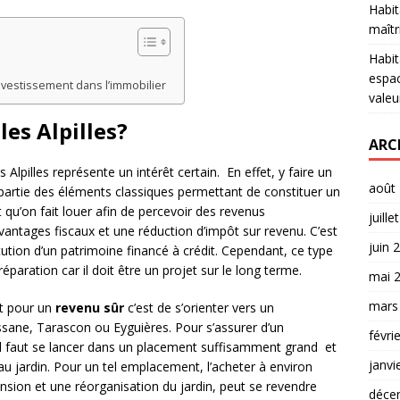
Habit
maîtr
Habit
espac
vestissement dans l’immobilier
valeu
les Alpilles?
ARC
s Alpilles représente un intérêt certain. En effet, y faire un
août
 partie des éléments classiques permettant de constituer un
 qu’on fait louer afin de percevoir des revenus
juille
antages fiscaux et une réduction d’impôt sur revenu. C’est
juin 
ution d’un patrimoine financé à crédit. Cependant, ce type
aration car il doit être un projet sur le long terme.
mai 
mars
ant pour un
revenu sûr
c’est de s’orienter vers un
ussane, Tarascon ou Eyguières. Pour s’assurer d’un
févri
l faut se lancer dans un placement suffisamment grand et
janvi
au jardin. Pour un tel emplacement, l’acheter à environ
nsion et une réorganisation du jardin, peut se revendre
déce