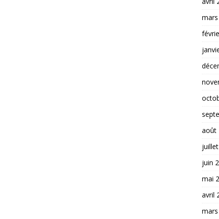
avril
mars
févri
janvi
déce
nove
octo
sept
août
juille
juin 
mai 
avril
mars