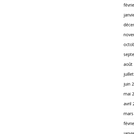
févri
janvi
déce
nove
octo
sept
août
juille
juin 
mai 
avril
mars
févri
janvi