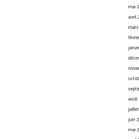
mai 
avril
mars
févri
janvi
déce
nove
octo
sept
août
juille
juin 
mai 