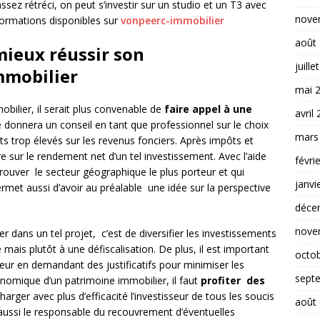
sez rétréci, on peut s’investir sur un studio et un T3 avec
nove
formations disponibles sur
vonpeerc-immobilier
août
ieux réussir son
juille
mmobilier
mai 
bilier, il serait plus convenable de
faire appel à une
avril
le donnera un conseil en tant que professionnel sur le choix
mars
ôts trop élevés sur les revenus fonciers. Après impôts et
re sur le rendement net d’un tel investissement. Avec l’aide
févri
 trouver le secteur géographique le plus porteur et qui
janvi
met aussi d’avoir au préalable une idée sur la perspective
déce
nove
r dans un tel projet, c’est de diversifier les investissements
mais plutôt à une défiscalisation. De plus, il est important
octo
teur en demandant des justificatifs pour minimiser les
sept
onomique d’un patrimoine immobilier, il faut
profiter des
arger avec plus d’efficacité l’investisseur de tous les soucis
août
 aussi le responsable du recouvrement d’éventuelles