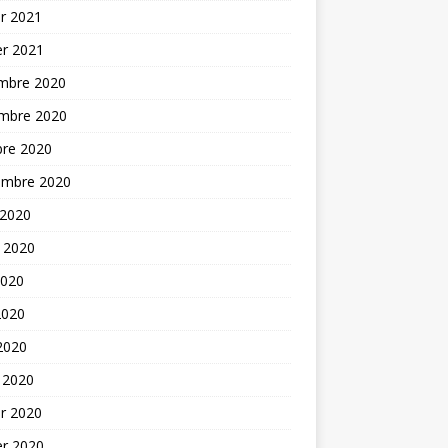
er 2021
er 2021
mbre 2020
mbre 2020
bre 2020
embre 2020
 2020
t 2020
2020
2020
 2020
 2020
er 2020
er 2020