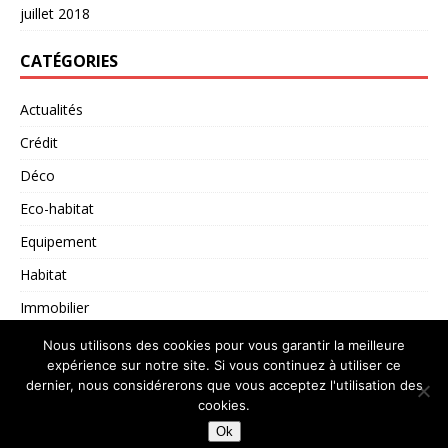
juillet 2018
CATÉGORIES
Actualités
Crédit
Déco
Eco-habitat
Equipement
Habitat
Immobilier
Non classé
Nous utilisons des cookies pour vous garantir la meilleure
expérience sur notre site. Si vous continuez à utiliser ce
dernier, nous considérerons que vous acceptez l'utilisation des
cookies.
Copyright © 2026 | Thème WordPress par
MH Themes
Ok