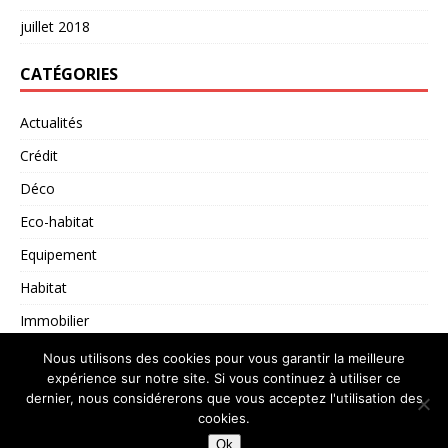
juillet 2018
CATÉGORIES
Actualités
Crédit
Déco
Eco-habitat
Equipement
Habitat
Immobilier
Non classé
Nous utilisons des cookies pour vous garantir la meilleure
expérience sur notre site. Si vous continuez à utiliser ce
dernier, nous considérerons que vous acceptez l'utilisation des
cookies.
Copyright © 2026 | Thème WordPress par
MH Themes
Ok