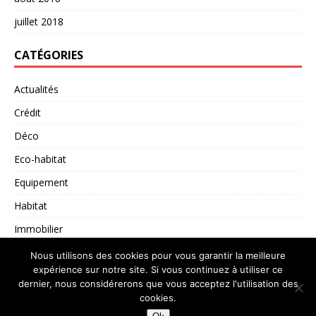
juillet 2018
CATÉGORIES
Actualités
Crédit
Déco
Eco-habitat
Equipement
Habitat
Immobilier
Non classé
Nous utilisons des cookies pour vous garantir la meilleure
expérience sur notre site. Si vous continuez à utiliser ce
dernier, nous considérerons que vous acceptez l'utilisation des
cookies.
Copyright © 2026 | Thème WordPress par
MH Themes