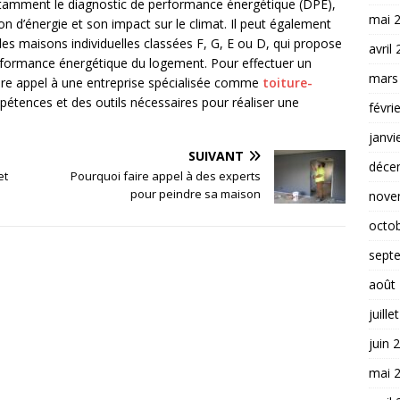
otamment le diagnostic de performance énergétique (DPE),
mai 
 d’énergie et son impact sur le climat. Il peut également
 les maisons individuelles classées F, G, E ou D, qui propose
avril
rformance énergétique du logement. Pour effectuer un
mars
ire appel à une entreprise spécialisée comme
toiture-
pétences et des outils nécessaires pour réaliser une
févri
janvi
SUIVANT
déce
et
Pourquoi faire appel à des experts
pour peindre sa maison
nove
octo
sept
août
juille
juin 
mai 