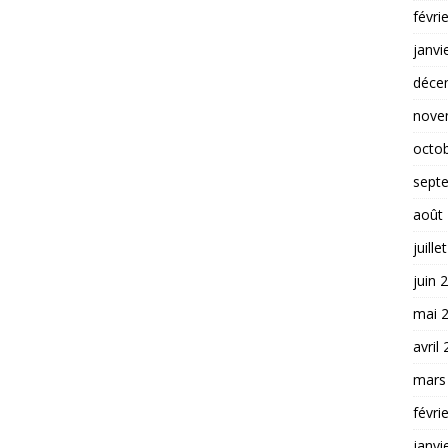
févri
janvi
déce
nove
octo
sept
août
juille
juin 
mai 
avril
mars
févri
janvi