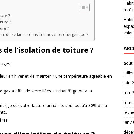
Habit
maîtr
ture ?
Habit
iture ?
espac
ture ?
valeu
ant de se lancer dans la rénovation énergétique ?
de l’isolation de toiture ?
ARC
août
tages :
juille
haleur en hiver et de maintenir une température agréable en
juin 
e gaz à effet de serre liées au chauffage ou à la
mai 
mars
ergie sur votre facture annuelle, soit jusqu’à 30% de la
nte.
févri
ères.
janvi
déce