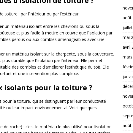
ues d’isolation de toiture ?
nove
 toiture : par l’intérieur ou par l’extérieur.
août
oser un matériau isolant entre les chevrons ou sous la
juille
teuse et plus facile à mettre en œuvre que l’isolation par
mai 
x combles perdus ou aux combles aménageables avec une
avril
oser un matériau isolant sur la charpente, sous la couverture.
mars
us durable que l’isolation par l’intérieur. Elle permet
févri
able des combles et d’améliorer l’esthétique du toit. Elle
ortant et une intervention plus complexe.
janvi
 isolants pour la toiture ?
déce
nove
s pour la toiture, qui se distinguent par leur conductivité
octo
ilité ou leur impact environnemental. Voici quelques
sept
août
 de roche) : c’est le matériau le plus utilisé pour l’isolation