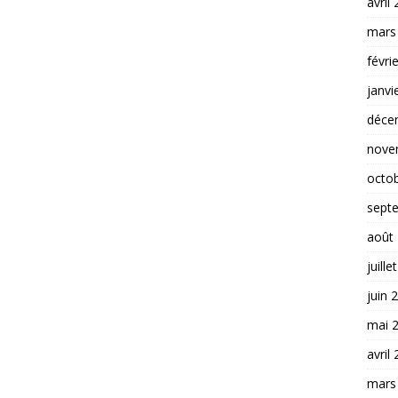
avril
mars
févri
janvi
déce
nove
octo
sept
août
juille
juin 
mai 
avril
mars