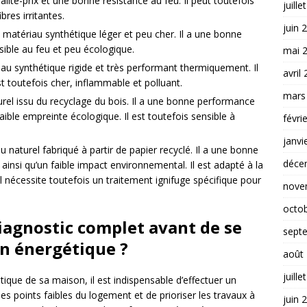
alité-prix et une bonne résistance au feu. Il peut toutefois
juille
bres irritantes.
juin 
 matériau synthétique léger et peu cher. Il a une bonne
ible au feu et peu écologique.
mai 
iau synthétique rigide et très performant thermiquement. Il
avril
est toutefois cher, inflammable et polluant.
mars
turel issu du recyclage du bois. Il a une bonne performance
aible empreinte écologique. Il est toutefois sensible à
févri
janvi
u naturel fabriqué à partir de papier recyclé. Il a une bonne
déce
insi qu’un faible impact environnemental. Il est adapté à la
Il nécessite toutefois un traitement ignifuge spécifique pour
nove
octo
iagnostic complet avant de se
sept
on énergétique ?
août
juille
ique de sa maison, il est indispensable d’effectuer un
les points faibles du logement et de prioriser les travaux à
juin 