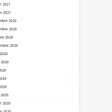
er 2021
er 2021
mbre 2020
mbre 2020
bre 2020
embre 2020
 2020
t 2020
2020
2020
 2020
 2020
er 2020
er 2020