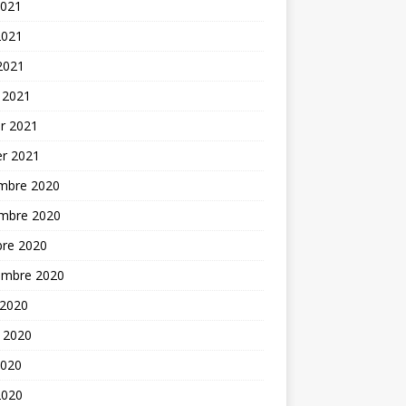
2021
2021
 2021
 2021
er 2021
er 2021
mbre 2020
mbre 2020
bre 2020
embre 2020
 2020
t 2020
2020
2020