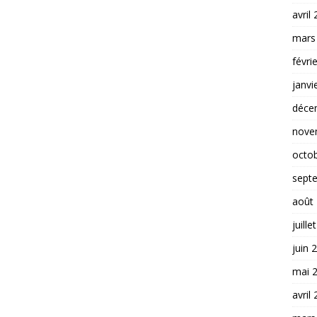
avril
mars
févri
janvi
déce
nove
octo
sept
août
juille
juin 
mai 
avril