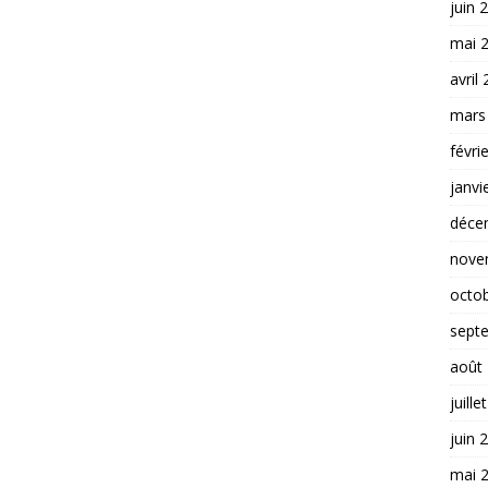
juin 
mai 
avril
mars
févri
janvi
déce
nove
octo
sept
août
juille
juin 
mai 