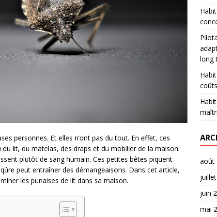
Habit
conce
Pilot
adapt
long
Habit
coûts
Habit
maîtr
ARC
ses personnes. Et elles n’ont pas du tout. En effet, ces
u lit, du matelas, des draps et du mobilier de la maison.
rissent plutôt de sang humain. Ces petites bêtes piquent
août
ûre peut entraîner des démangeaisons. Dans cet article,
juille
miner les punaises de lit dans sa maison.
juin 
mai 