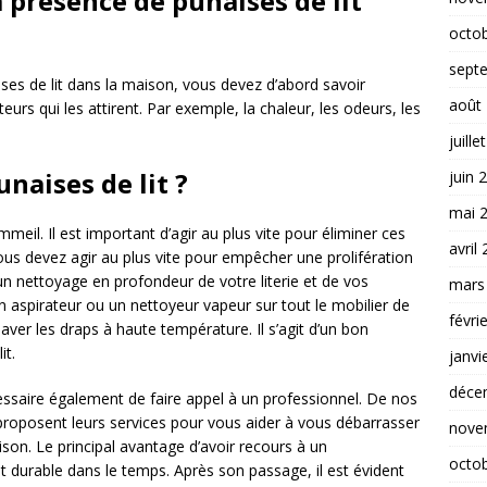
a présence de punaises de lit
octo
sept
es de lit dans la maison, vous devez d’abord savoir
août
eurs qui les attirent. Par exemple, la chaleur, les odeurs, les
juille
naises de lit ?
juin 
mai 
meil. Il est important d’agir au plus vite pour éliminer ces
avril
ous devez agir au plus vite pour empêcher une prolifération
un nettoyage en profondeur de votre literie et de vos
mars
 un aspirateur ou un nettoyeur vapeur sur tout le mobilier de
févri
ver les draps à haute température. Il s’agit d’un bon
it.
janvi
déce
écessaire également de faire appel à un professionnel. De nos
 proposent leurs services pour vous aider à vous débarrasser
nove
ison. Le principal avantage d’avoir recours à un
octo
t durable dans le temps. Après son passage, il est évident