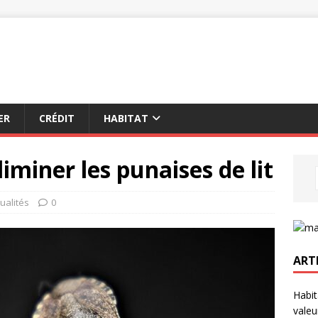
ER
CRÉDIT
HABITAT
liminer les punaises de lit
ualités
0
ART
Habit
valeu