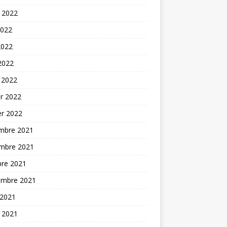
t 2022
2022
2022
 2022
 2022
er 2022
er 2022
mbre 2021
mbre 2021
bre 2021
embre 2021
 2021
t 2021