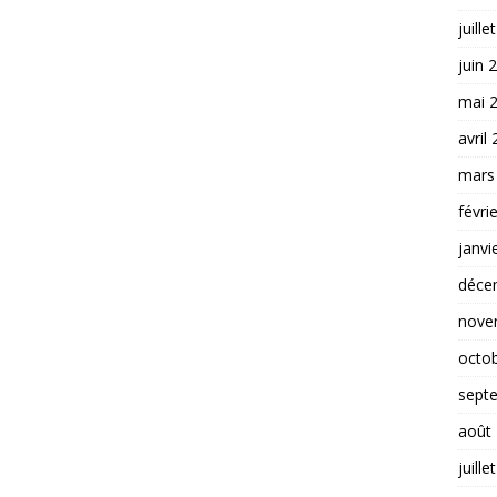
juille
juin 
mai 
avril
mars
févri
janvi
déce
nove
octo
sept
août
juille