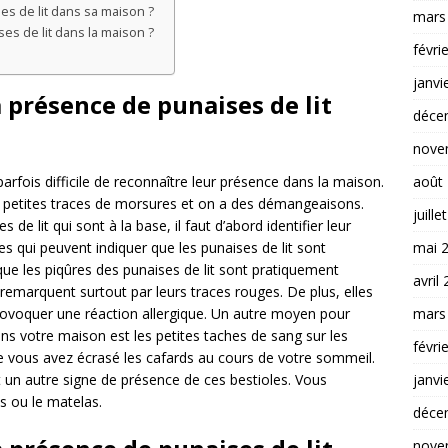
s de lit dans sa maison ?
mars
es de lit dans la maison ?
févri
janvi
présence de punaises de lit
déce
nove
août
t parfois difficile de reconnaître leur présence dans la maison.
de petites traces de morsures et on a des démangeaisons.
juille
de lit qui sont à la base, il faut d’abord identifier leur
mai 
es qui peuvent indiquer que les punaises de lit sont
r que les piqûres des punaises de lit sont pratiquement
avril
remarquent surtout par leurs traces rouges. De plus, elles
mars
ovoquer une réaction allergique. Un autre moyen pour
dans votre maison est les petites taches de sang sur les
févri
que vous avez écrasé les cafards au cours de votre sommeil.
janvi
st un autre signe de présence de ces bestioles. Vous
ps ou le matelas.
déce
nove