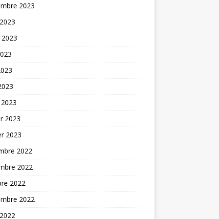
embre 2023
 2023
t 2023
2023
2023
 2023
 2023
er 2023
er 2023
mbre 2022
mbre 2022
bre 2022
embre 2022
 2022