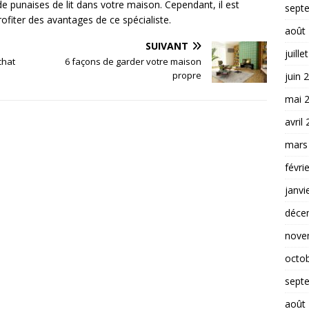
e punaises de lit dans votre maison. Cependant, il est
sept
rofiter des avantages de ce spécialiste.
août
SUIVANT
juille
chat
6 façons de garder votre maison
propre
juin 
mai 
avril
mars
févri
janvi
déce
nove
octo
sept
août