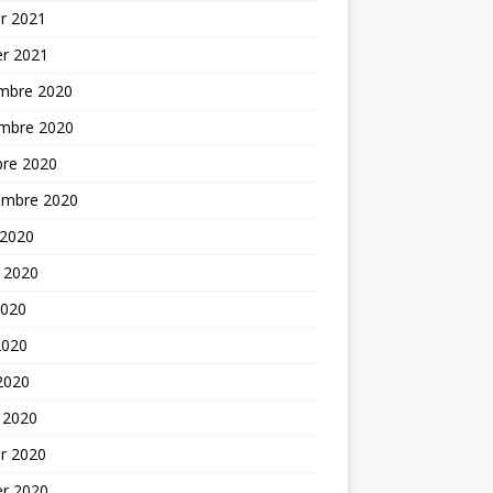
er 2021
er 2021
mbre 2020
mbre 2020
bre 2020
embre 2020
 2020
t 2020
2020
2020
 2020
 2020
er 2020
er 2020