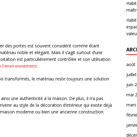
Habit
maîtr
Habit
espac
valeu
quer des portes est souvent considéré comme étant
ARC
tériau noble et élégant. Mais il s’agit surtout d’une
oitation est particulièrement contrôlée et son utilisation
août
e l’environnement
.
juille
ois transformés, le matériau reste toujours une solution
juin 
mai 
ainsi une authenticité à la maison. De plus, il n’a pas
mars
nir au style de la décoration d’intérieur qui existe déjà
ne maison moderne ou bien une ancienne construction.
févri
janvi
déce