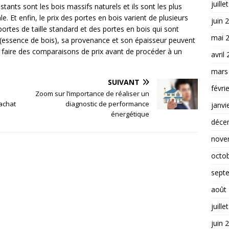
juille
stants sont les bois massifs naturels et ils sont les plus
e. Et enfin, le prix des portes en bois varient de plusieurs
juin 
portes de taille standard et des portes en bois qui sont
mai 
 (essence de bois), sa provenance et son épaisseur peuvent
e faire des comparaisons de prix avant de procéder à un
avril
mars
SUIVANT
févri
Zoom sur l’importance de réaliser un
achat
diagnostic de performance
janvi
énergétique
déce
nove
octo
sept
août
juille
juin 