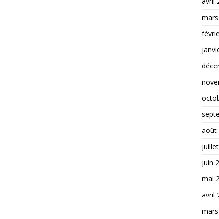
avril
mars
févri
janvi
déce
nove
octo
sept
août
juille
juin 
mai 
avril
mars