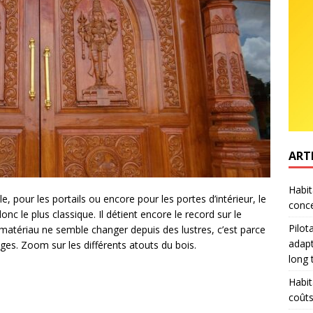
ART
Habit
e, pour les portails ou encore pour les portes d’intérieur, le
conce
donc le plus classique. Il détient encore le record sur le
Pilot
matériau ne semble changer depuis des lustres, c’est parce
adapt
ages. Zoom sur les différents atouts du bois.
long
Habit
coûts