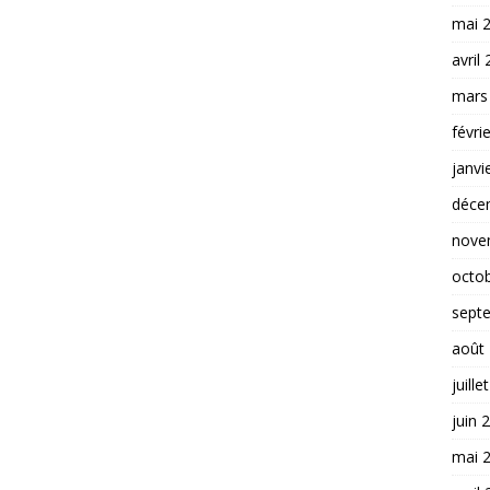
mai 
avril
mars
févri
janvi
déce
nove
octo
sept
août
juille
juin 
mai 