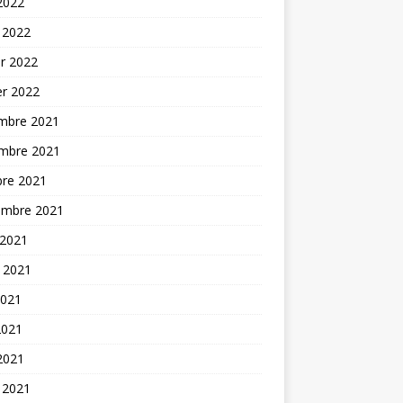
 2022
 2022
er 2022
er 2022
mbre 2021
mbre 2021
bre 2021
embre 2021
 2021
t 2021
2021
2021
 2021
 2021