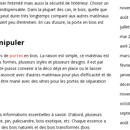
er l’intimité mais aussi la sécurité de l’intérieur. Choisir un
nove
indispensable. Dans la plupart des cas, le bois, quelle que
. Il peut durer très longtemps comparé aux autres matériaux
août
ert peu d’entretien. En cas d’usure, la porte en bois est
juille
mai 
nipuler
avril
mars
les de
portes
en bois. La raison est simple, ce matériau est
 formes, plusieurs styles et plusieurs designs. Il est par
févri
te puisse convenir à la déco déjà en place ou le laisser
janvi
associé avec d’autres matériaux pour plus d’efficacité et de
être marié avec des vitres pour les portes de séparation
déce
nove
octo
sept
des informations essentielles à savoir. D’abord, plusieurs
e, pin, palissandre, bois exotique, etc. Chaque essence a
août
te des bois naturels et des bois transformés (bois