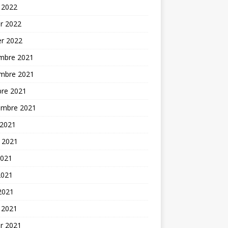
 2022
er 2022
er 2022
mbre 2021
mbre 2021
bre 2021
embre 2021
 2021
t 2021
2021
2021
 2021
 2021
er 2021