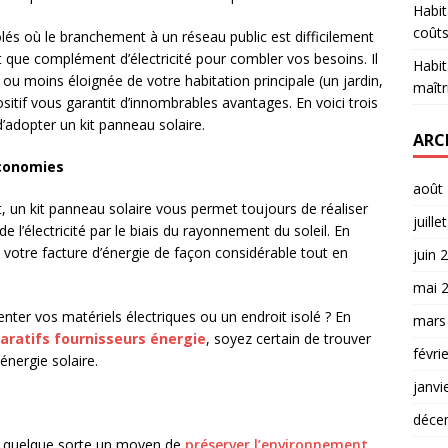
Habit
coûts
olés où le branchement à un réseau public est difficilement
t que complément d’électricité pour combler vos besoins. Il
Habit
s ou moins éloignée de votre habitation principale (un jardin,
maîtr
sitif vous garantit d’innombrables avantages. En voici trois
’adopter un kit panneau solaire.
ARC
économies
août
 un kit panneau solaire vous permet toujours de réaliser
juille
e l’électricité par le biais du rayonnement du soleil. En
e votre facture d’énergie de façon considérable tout en
juin 
mai 
enter vos matériels électriques ou un endroit isolé ? En
mars
ratifs fournisseurs énergie
, soyez certain de trouver
févri
énergie solaire.
janvi
déce
 en quelque sorte un moyen de
préserver l’environnement.