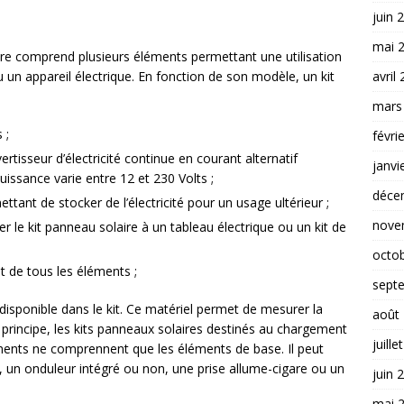
juin 
mai 
ire comprend plusieurs éléments permettant une utilisation
avril
u un appareil électrique. En fonction de son modèle, un kit
mars
 ;
févri
rtisseur d’électricité continue en courant alternatif
janvi
issance varie entre 12 et 230 Volts ;
déce
ttant de stocker de l’électricité pour un usage ultérieur ;
nove
 le kit panneau solaire à un tableau électrique ou un kit de
octo
 de tous les éléments ;
sept
isponible dans le kit. Ce matériel permet de mesurer la
août
En principe, les kits panneaux solaires destinés au chargement
juille
ments ne comprennent que les éléments de base. Il peut
 un onduleur intégré ou non, une prise allume-cigare ou un
juin 
mai 