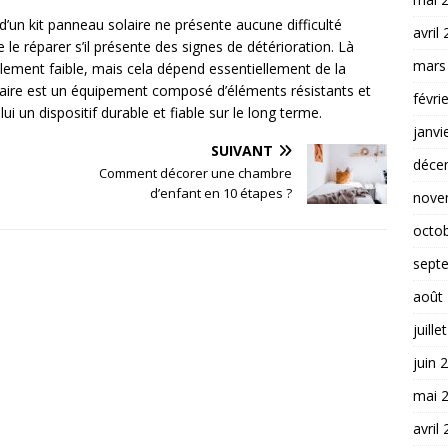
d’un kit panneau solaire ne présente aucune difficulté
avril
de le réparer s’il présente des signes de détérioration. Là
mars
ement faible, mais cela dépend essentiellement de la
solaire est un équipement composé d’éléments résistants et
févri
ui un dispositif durable et fiable sur le long terme.
janvi
SUIVANT
déce
Comment décorer une chambre
d’enfant en 10 étapes ?
nove
octo
sept
août
juille
juin 
mai 
avril