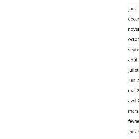
janvi
déce
nove
octo
sept
août
juille
juin 
mai 
avril
mars
févri
janvi