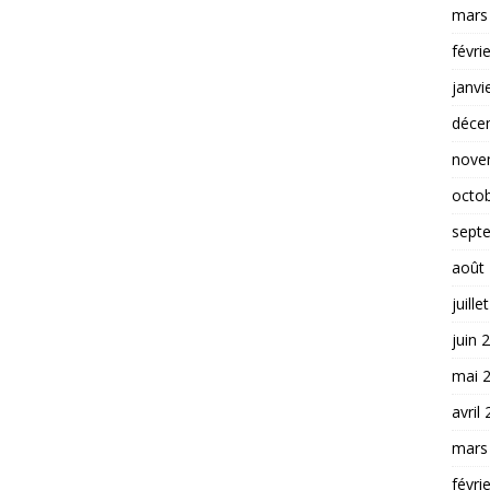
mars
févri
janvi
déce
nove
octo
sept
août
juille
juin 
mai 
avril
mars
févri