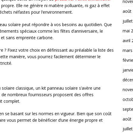
nove
t propre. Elle ne génère ni matière polluante, ni gaz à effet
août
déchets néfastes pour l’environnement.
juille
anneau solaire peut répondre à vos besoins au quotidien. Que
mai 
vènements spéciaux comme les fêtes d’anniversaire, le
e et sans empreinte carbone.
avril
e ? Fixez votre choix en définissant au préalable la liste des
mars
cette manière, vous pourrez facilement déterminer le
févri
ricité.
janvi
déce
solaire classique, un kit panneau solaire s’avère une
nove
et, de nombreux fournisseurs proposent des offres
octo
it complet.
sept
e en se basant sur les normes en vigueur. Bien que son coût
août
laire vous permet de bénéficier d’une énergie propre et
juille