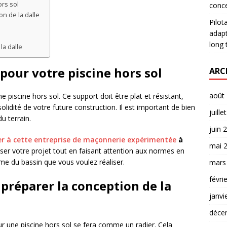
ors sol
conce
on de la dalle
Pilot
adapt
long
la dalle
 pour votre piscine hors sol
ARC
août
e piscine hors sol. Ce support doit être plat et résistant,
olidité de votre future construction. Il est important de bien
juille
u terrain.
juin 
er à cette entreprise de maçonnerie expérimentée
à
mai 
liser votre projet tout en faisant attention aux normes en
ume du bassin que vous voulez réaliser.
mars
févri
n préparer la conception de la
janvi
déce
pour une piscine hors sol se fera comme un radier. Cela