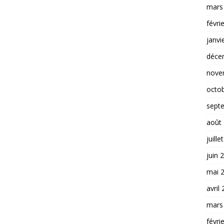
mars
févri
janvi
déce
nove
octo
sept
août
juille
juin 
mai 
avril
mars
févri