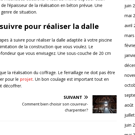
r de l’épaisseur de la réalisation en béton prévue. Une
juin 
genre de situation.
mai 
suivre pour réaliser la dalle
avril
mars
pes à suivre pour réaliser la dalle adaptée à votre piscine
févri
imitation de la construction que vous voulez. Le
 profondeur que vous envisagez. Une sous-couche de 20 cm
janvi
déce
ue la réalisation du coffrage. Le ferraillage ne doit pas être
nove
ser pour le
projet
. Un bon coulage est important tout en
octo
t décoffrer.
sept
SUIVANT
Comment bien choisir son couvreur-
août
charpentier?
juille
juin 
mai 