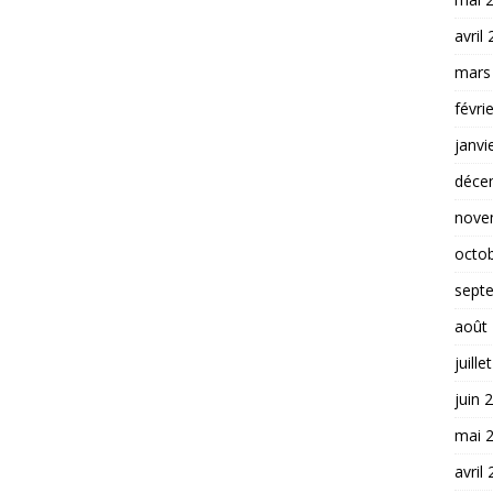
avril
mars
févri
janvi
déce
nove
octo
sept
août
juille
juin 
mai 
avril