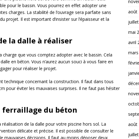
nove
ble pour le bassin. Vous pourrez en effet adopter une
août
es charges. La stabilité de l’ouvrage sera parfaite sans
du projet. Il est important d’insister sur l’épaisseur et la
juille
mai 
e la dalle à réaliser
avril
mars
e la charge que vous comptez adopter avec le bassin. Cela
a dalle en béton. Vous n’aurez aucun souci à vous faire en
févri
gager pour réaliser le projet.
janvi
nt technique concernant la construction. Il faut dans tous
déce
m pour éviter les mauvaises surprises. Il ne faut pas hésiter
nove
octo
e ferraillage du béton
sept
a réalisation de la dalle pour votre piscine hors sol. La
août
ention délicate et précise. Il est possible de consulter le
juille
e mauvaises décisions. Il faut au moins déposer deux