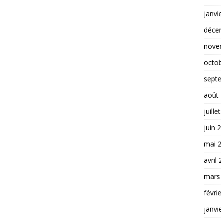
janvi
déce
nove
octo
sept
août
juille
juin 
mai 
avril
mars
févri
janvi