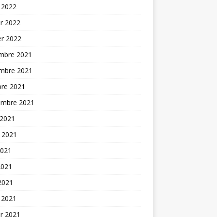
 2022
er 2022
er 2022
mbre 2021
mbre 2021
bre 2021
embre 2021
 2021
t 2021
2021
2021
 2021
 2021
er 2021