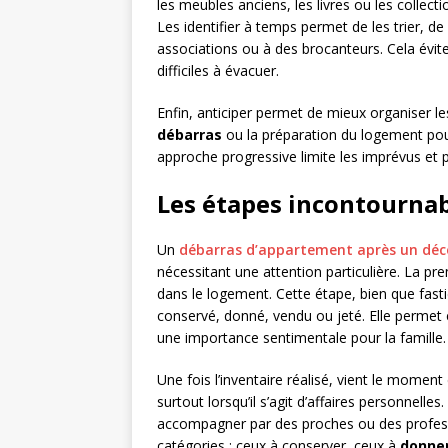
les meubles anciens, les livres ou les collec
Les identifier à temps permet de les trier, de
associations ou à des brocanteurs. Cela évi
difficiles à évacuer.
Enfin, anticiper permet de mieux organiser 
débarras
ou la préparation du logement pou
approche progressive limite les imprévus et p
Les étapes incontournab
Un
débarras d’appartement après un déc
nécessitant une attention particulière. La pre
dans le logement. Cette étape, bien que fastid
conservé, donné, vendu ou jeté. Elle permet é
une importance sentimentale pour la famille.
Une fois l’inventaire réalisé, vient le momen
surtout lorsqu’il s’agit d’affaires personnelles.
accompagner par des proches ou des professi
catégories : ceux à conserver, ceux à
donne