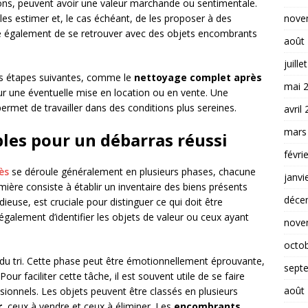
tions, peuvent avoir une valeur marchande ou sentimentale.
nove
 les estimer et, le cas échéant, de les proposer à des
te également de se retrouver avec des objets encombrants
août
juille
les étapes suivantes, comme le
nettoyage complet après
mai 
r une éventuelle mise en location ou en vente. Une
ermet de travailler dans des conditions plus sereines.
avril
mars
les pour un débarras réussi
févri
ès
se déroule généralement en plusieurs phases, chacune
janvi
mière consiste à établir un inventaire des biens présents
déce
ieuse, est cruciale pour distinguer ce qui doit être
galement d’identifier les objets de valeur ou ceux ayant
nove
octo
t du tri. Cette phase peut être émotionnellement éprouvante,
sept
 Pour faciliter cette tâche, il est souvent utile de se faire
août
onnels. Les objets peuvent être classés en plusieurs
r
, ceux à vendre et ceux à éliminer. Les
encombrants
,