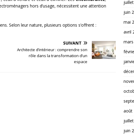
juille
ectroménagers hors d’usage, nécessitent une attention
juin 
mai 
ns. Selon leur nature, plusieurs options s’offrent :
avril
mars
SUIVANT
Architecte d’intérieur : comprendre son
févri
rôle dans la transformation d’un
janvi
espace
déce
nove
octo
sept
août
juille
juin 