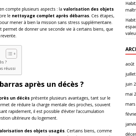
Habit
 en compte plusieurs aspects : la
valorisation des objets
maîtr
ore le
nettoyage complet après débarras
. Ces étapes,
Habit
s pour mener à bien la mission sans stress supplémentaire.
espac
 et permet de donner une seconde vie à certains biens, que
valeu
 revente.
ARC
ès ?
août
s réussi
juille
barras après un décès ?
juin 
mai 
près un décès
présente plusieurs avantages, tant sur le
mars
permet de réduire la charge mentale des proches, souvent
ant rapidement, il est possible d’éviter l’accumulation
févri
estion ultérieure du logement.
janvi
alorisation des objets usagés
. Certains biens, comme
déce