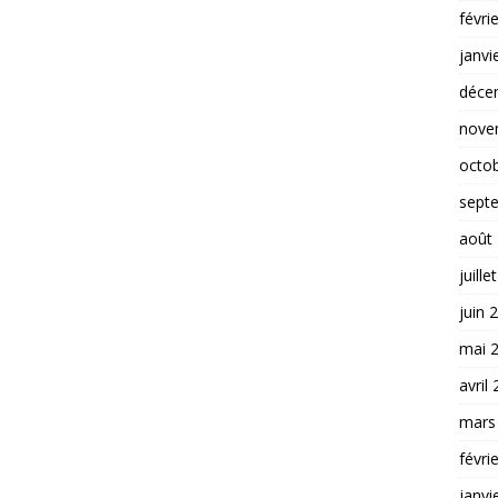
févri
janvi
déce
nove
octo
sept
août
juille
juin 
mai 
avril
mars
févri
janvi