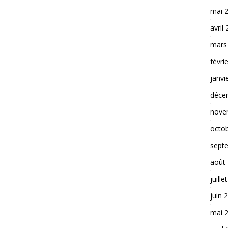
mai 
avril
mars
févri
janvi
déce
nove
octo
sept
août
juille
juin 
mai 