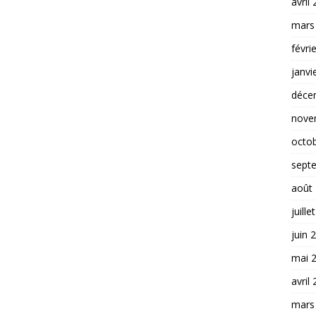
avril
mars
févri
janvi
déce
nove
octo
sept
août
juille
juin 
mai 
avril
mars