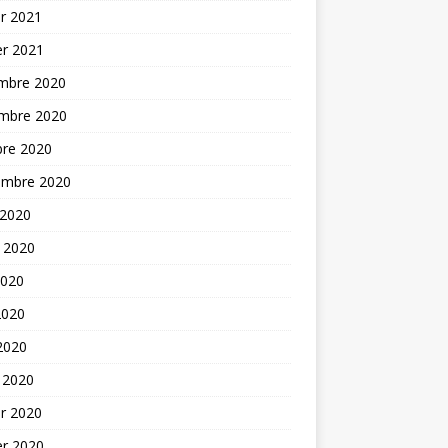
er 2021
er 2021
mbre 2020
mbre 2020
bre 2020
embre 2020
 2020
t 2020
2020
2020
 2020
 2020
er 2020
er 2020