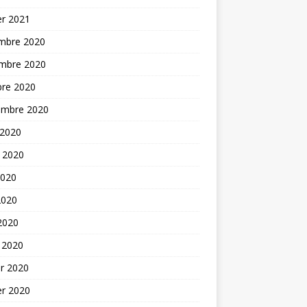
er 2021
mbre 2020
mbre 2020
bre 2020
embre 2020
 2020
t 2020
2020
2020
 2020
 2020
er 2020
er 2020