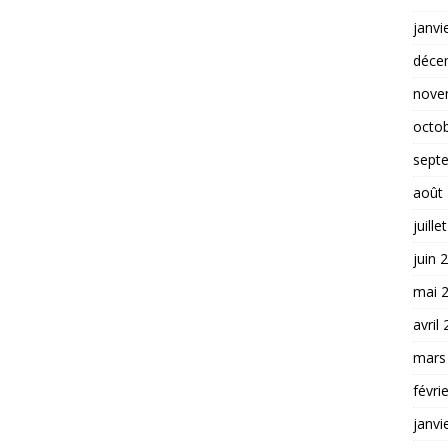
janvi
déce
nove
octo
sept
août
juille
juin 
mai 
avril
mars
févri
janvi