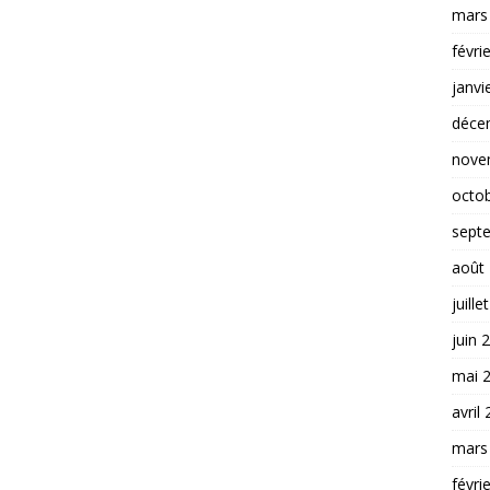
mars
févri
janvi
déce
nove
octo
sept
août
juille
juin 
mai 
avril
mars
févri