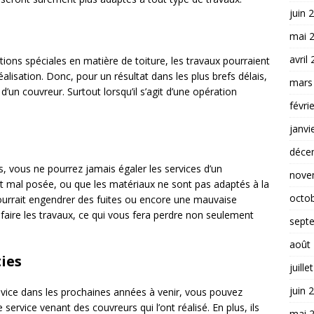
juin 
mai 
avril
ions spéciales en matière de toiture, les travaux pourraient
isation. Donc, pour un résultat dans les plus brefs délais,
mars
d’un couvreur. Surtout lorsqu’il s’agit d’une opération
févri
janvi
déce
 vous ne pourrez jamais égaler les services d’un
nove
st mal posée, ou que les matériaux ne sont pas adaptés à la
octo
pourrait engendrer des fuites ou encore une mauvaise
faire les travaux, ce qui vous fera perdre non seulement
sept
août
ies
juille
juin 
 vice dans les prochaines années à venir, vous pouvez
ervice venant des couvreurs qui l’ont réalisé. En plus, ils
mai 