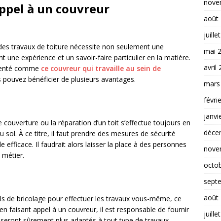
nove
appel à un couvreur
août
juille
r des travaux de toiture nécessite non seulement une
mai 
une expérience et un savoir-faire particulier en la matière.
avril
imenté comme
ce couvreur qui travaille au sein de
s pouvez bénéficier de plusieurs avantages.
mars
févri
janvi
 couverture ou la réparation d’un toit s’effectue toujours en
déce
sol. À ce titre, il faut prendre des mesures de sécurité
e efficace. Il faudrait alors laisser la place à des personnes
nove
 métier.
octo
sept
août
ls de bricolage pour effectuer les travaux vous-même, ce
’en faisant appel à un couvreur, il est responsable de fournir
juille
 seront sûrement plus adaptés à tout type de travaux.