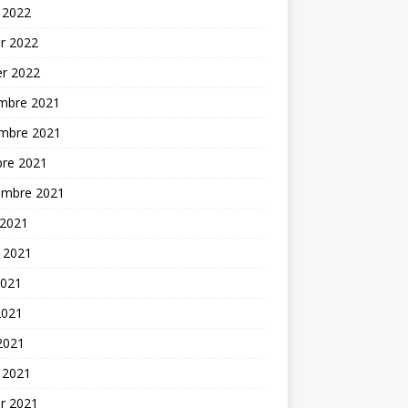
 2022
er 2022
er 2022
mbre 2021
mbre 2021
bre 2021
embre 2021
 2021
t 2021
2021
2021
 2021
 2021
er 2021