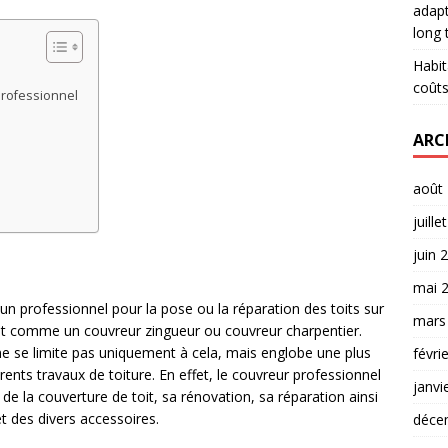
adapt
long
Habit
coûts
professionnel
ARC
août
juille
juin 
mai 
n professionnel pour la pose ou la réparation des toits sur
mars
nit comme un couvreur zingueur ou couvreur charpentier.
 ne se limite pas uniquement à cela, mais englobe une plus
févri
rents travaux de toiture. En effet, le couvreur professionnel
janvi
de la couverture de toit, sa rénovation, sa réparation ainsi
et des divers accessoires.
déce