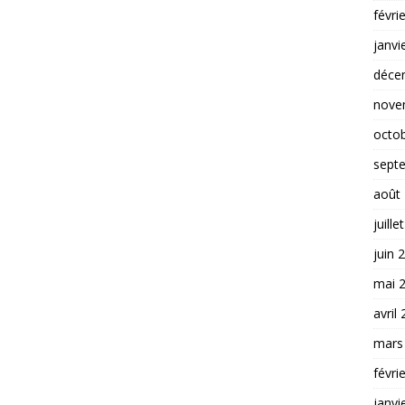
févri
janvi
déce
nove
octo
sept
août
juille
juin 
mai 
avril
mars
févri
janvi