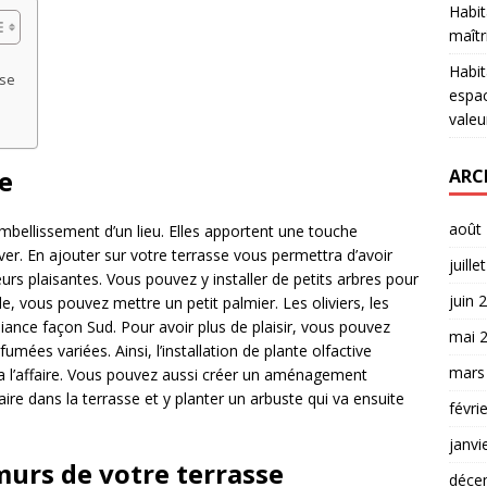
Habit
maîtr
Habit
sse
espac
valeu
se
ARC
août
mbellissement d’un lieu. Elles apportent une touche
er. En ajouter sur votre terrasse vous permettra d’avoir
juille
s plaisantes. Vous pouvez y installer de petits arbres pour
juin 
 vous pouvez mettre un petit palmier. Les oliviers, les
ance façon Sud. Pour avoir plus de plaisir, vous pouvez
mai 
mées variées. Ainsi, l’installation de plante olfactive
mars
a l’affaire. Vous pouvez aussi créer un aménagement
aire dans la terrasse et y planter un arbuste qui va ensuite
févri
janvi
murs de votre terrasse
déce