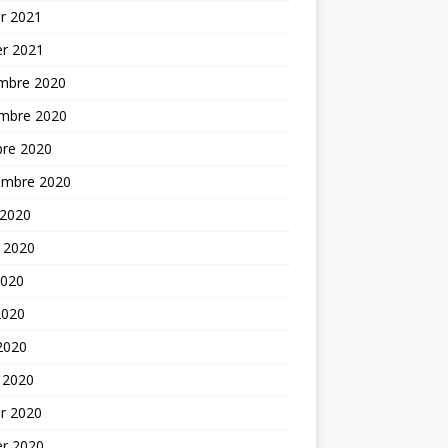
er 2021
er 2021
mbre 2020
mbre 2020
bre 2020
embre 2020
 2020
t 2020
2020
2020
 2020
 2020
er 2020
er 2020