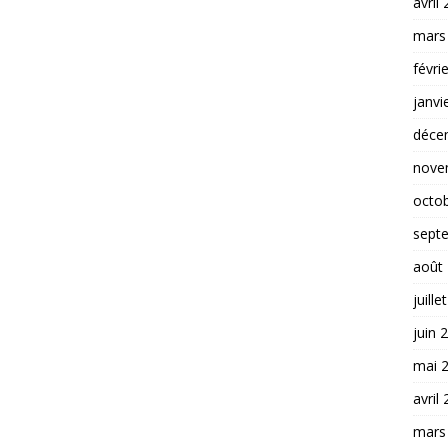
avril
mars
févri
janvi
déce
nove
octo
sept
août
juille
juin 
mai 
avril
mars