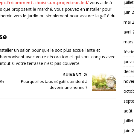
juille
pc.fr/comment-choisir-un-projecteur-led/
vous aide à
s que proposent le marché. Vous pouvez en installer pour
juin 
le chemin vers le jardin ou simplement pour assurer la gaîté du
mai 
avril
se
mars
staller un salon pour qu’elle soit plus accueillante et
févri
 s’harmonisent avec votre décoration et qui sont conçus avec
janvi
tout si votre terrasse n’est pas couverte.
déce
SUIVANT
nove
0%
Pourquoi les taux négatifs tendent à
devenir une norme ?
octo
sept
août
juille
juin 