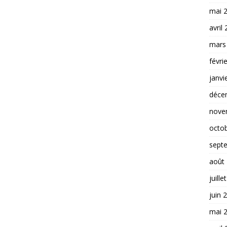
mai 
avril
mars
févri
janvi
déce
nove
octo
sept
août
juille
juin 
mai 