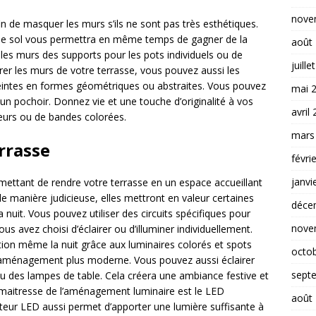
nove
in de masquer les murs s’ils ne sont pas très esthétiques.
 le sol vous permettra en même temps de gagner de la
août
 les murs des supports pour les pots individuels ou de
juille
rer les murs de votre terrasse, vous pouvez aussi les
teintes en formes géométriques ou abstraites. Vous pouvez
mai 
 un pochoir. Donnez vie et une touche d’originalité à vos
avril
leurs ou de bandes colorées.
mars
rrasse
févri
janvi
mettant de rendre votre terrasse en un espace accueillant
de manière judicieuse, elles mettront en valeur certaines
déce
a nuit. Vous pouvez utiliser des circuits spécifiques pour
nove
s avez choisi d’éclairer ou d’illuminer individuellement.
ion même la nuit grâce aux luminaires colorés et spots
octo
re aménagement plus moderne. Vous pouvez aussi éclairer
sept
u des lampes de table. Cela créera une ambiance festive et
e maitresse de l’aménagement luminaire est le LED
août
teur LED aussi permet d’apporter une lumière suffisante à