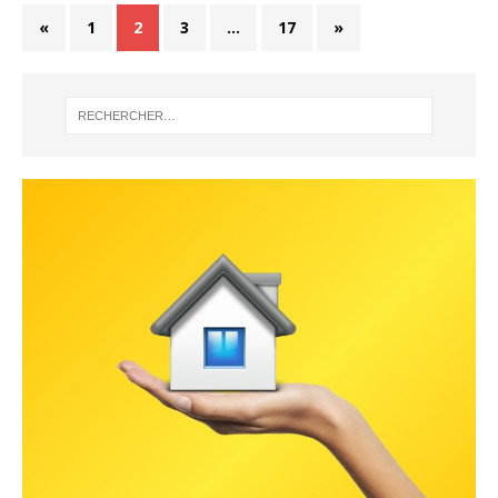
«
1
2
3
…
17
»