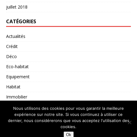
juillet 2018
CATÉGORIES
Actualités
Crédit
Déco
Eco-habitat
Equipement
Habitat
Immobilier
Non classé
Nous utilisons des cookies pour vous garantir la meilleure
expérience sur notre site. Si vous continuez à utiliser ce
dernier, nous considérerons que vous acceptez l'utilisation des
cookies.
Copyright © 2026 | Thème WordPress par
MH Themes
Ok