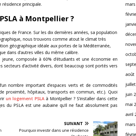
mars
 résidence principale.
févri
PSLA à Montpellier ?
janvi
amiques de France. Sur les dix dernières années, sa population
déce
mographique, nous trouvons comme atout le climat très
nove
sition géographique idéale aux portes de la Méditerranée,
que dans d’autres villes du même calibre.
octo
on jeune, composée à 60% d’étudiants et une économie en
sept
s secteurs d’activité divers, dont beaucoup sont portés vers
août
juille
 d’un nombre important d’espaces verts et de commodités
 de proximité, hôpitaux, transports en commun, etc.). Quoi
juin 
rir
un logement PSLA
à Montpellier ? S’installer dans cette
mai 
tages du PSLA est une aubaine qu’il ne faut absolument pas
avril
SUIVANT
mars
n
Pourquoi investir dans une résidence
févri