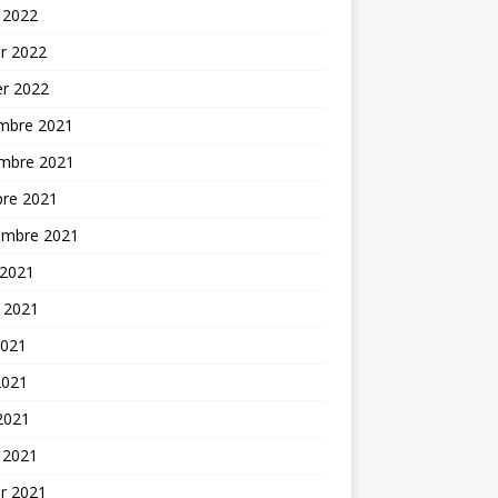
 2022
er 2022
er 2022
mbre 2021
mbre 2021
bre 2021
embre 2021
 2021
t 2021
2021
2021
 2021
 2021
er 2021