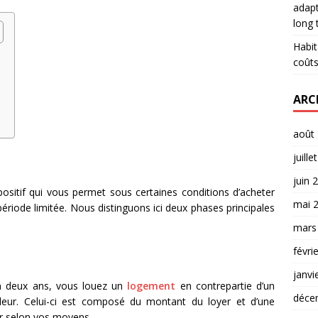
adapt
long
Habit
coûts
ARC
août
juille
juin 
positif qui vous permet sous certaines conditions d’acheter
mai 
ériode limitée. Nous distinguons ici deux phases principales
mars
févri
janvi
m deux ans, vous louez un
logement
en contrepartie d’un
déce
eur. Celui-ci est composé du montant du loyer et d’une
er selon vos moyens.