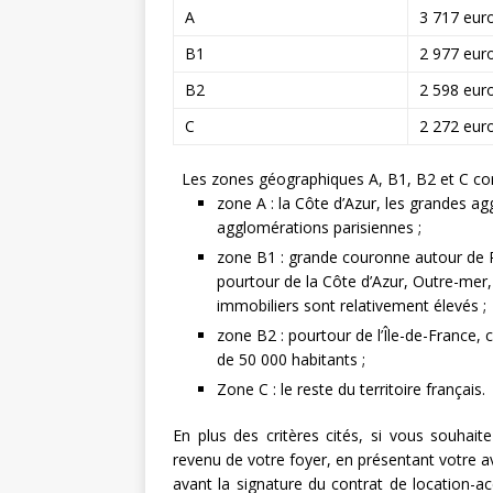
A
3 717 eur
B1
2 977 eur
B2
2 598 eur
C
2 272 eur
Les zones géographiques A, B1, B2 et C cor
zone A : la Côte d’Azur, les grandes a
agglomérations parisiennes ;
zone B1 : grande couronne autour de P
pourtour de la Côte d’Azur, Outre-mer, 
immobiliers sont relativement élevés ;
zone B2 : pourtour de l’Île-de-France,
de 50 000 habitants ;
Zone C : le reste du territoire français.
En plus des critères cités, si vous souhait
revenu de votre foyer, en présentant votre av
avant la signature du contrat de location-ac