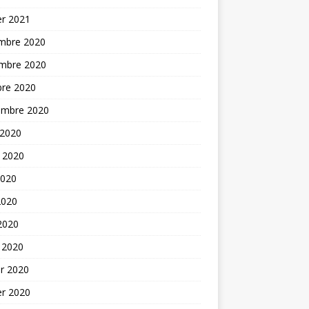
er 2021
mbre 2020
mbre 2020
bre 2020
embre 2020
 2020
t 2020
2020
2020
 2020
 2020
er 2020
er 2020