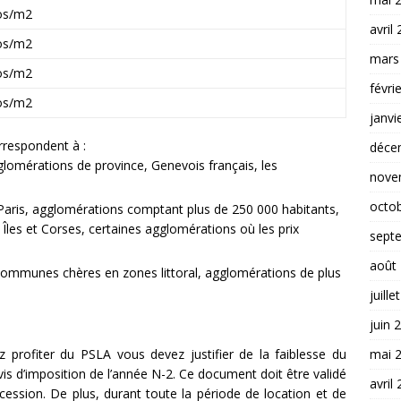
os/m2
avril
os/m2
mars
os/m2
févri
os/m2
janvi
respondent à :
déce
gglomérations de province, Genevois français, les
nove
octo
aris, agglomérations comptant plus de 250 000 habitants,
Îles et Corses, certaines agglomérations où les prix
sept
août
 communes chères en zones littoral, agglomérations de plus
juille
juin 
mai 
ez profiter du PSLA vous devez justifier de la faiblesse du
is d’imposition de l’année N-2. Ce document doit être validé
avril
cession. De plus, durant toute la période de location et de