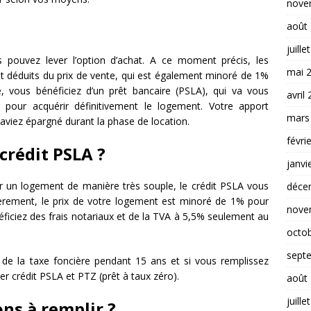
nove
août
juille
s pouvez lever l’option d’achat. A ce moment précis, les
mai 
t déduits du prix de vente, qui est également minoré de 1%
vous bénéficiez d’un prêt bancaire (PSLA), qui va vous
avril
pour acquérir définitivement le logement. Votre apport
mars
aviez épargné durant la phase de location.
févri
crédit PSLA ?
janvi
rir un logement de manière très souple, le crédit PSLA vous
déce
rement, le prix de votre logement est minoré de 1% pour
nove
ficiez des frais notariaux et de la TVA à 5,5% seulement au
octo
sept
de la taxe foncière pendant 15 ans et si vous remplissez
r crédit PSLA et PTZ (prêt à taux zéro).
août
juille
ons à remplir ?