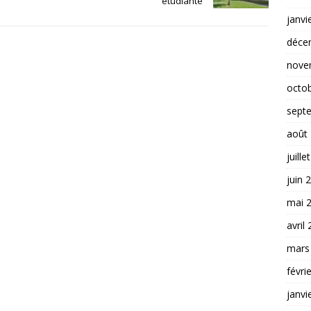
étudiante
janvi
déce
nove
octo
sept
août
juille
juin 
mai 
avril
mars
févri
janvi