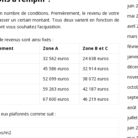
juin 
ain nombre de conditions. Premièrement, le revenu de votre
mai 
passer un certain montant. Tous deux varient en fonction de
avril
 vous souhaitez l’acquisition.
mars
e revenus sont ainsi fixés :
févri
gement
Zone A
Zone B et C
janvi
32 562 euros
24 638 euros
déce
45 586 euros
32 914 euros
nove
52 099 euros
38 072 euros
octo
59 263 euros
42 187 euros
sept
67 600 euros
46 219 euros
août
 eux plafonnés comme suit :
juille
juin 
os/m2
mai 