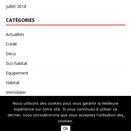
juillet 2018
CATÉGORIES
Actualités
Crédit
Déco
Eco-habitat
Equipement
Habitat
Immobilier
Non classé
Nous utilisons des cookies pour vous garantir la meilleure
expérience sur notre site. Si vous continuez à utiliser ce
dernier, nous considérerons que vous acceptez l'utilisation des
cookies.
Copyright © 2026 | Thème WordPress par
MH Themes
Ok