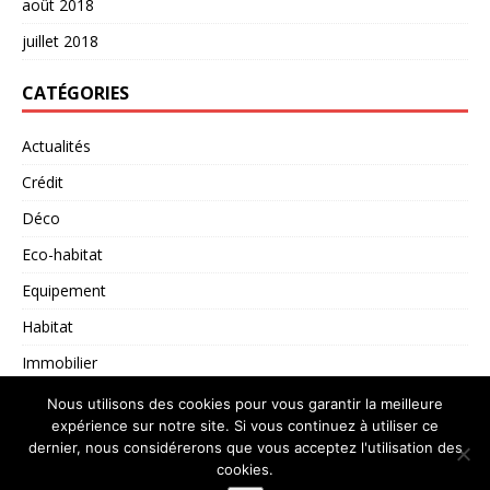
août 2018
juillet 2018
CATÉGORIES
Actualités
Crédit
Déco
Eco-habitat
Equipement
Habitat
Immobilier
Non classé
Nous utilisons des cookies pour vous garantir la meilleure
expérience sur notre site. Si vous continuez à utiliser ce
dernier, nous considérerons que vous acceptez l'utilisation des
cookies.
Copyright © 2026 | Thème WordPress par
MH Themes