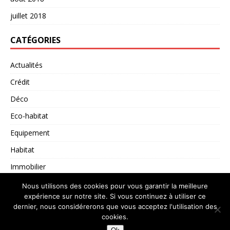
juillet 2018
CATÉGORIES
Actualités
Crédit
Déco
Eco-habitat
Equipement
Habitat
Immobilier
Non classé
Nous utilisons des cookies pour vous garantir la meilleure
expérience sur notre site. Si vous continuez à utiliser ce
dernier, nous considérerons que vous acceptez l'utilisation des
cookies.
Copyright © 2026 | Thème WordPress par
MH Themes