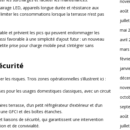
nove
lairage LED, appareils longue durée et résistance aux
août
 limiter les consommations lorsque la terrasse n’est pas
juille
mai 
ble et prévient les pics qui peuvent endommager les
si favorable à une simplicité d’ajout futur : un nouveau
avril
etite prise pour charge mobile peut s’intégrer sans
mars
févri
écurité
janvi
déce
r les risques. Trois zones opérationnelles s’illustrent ici :
nove
rises pour les usages domestiques classiques, avec un circuit
octo
res terrasse, d’un petit réfrigérateur d’extérieur et d’un
sept
 une GFCI et des boîtes étanches.
août
et liaisons de sécurité, qui garantissent une intervention
juille
ion et de convivialité.