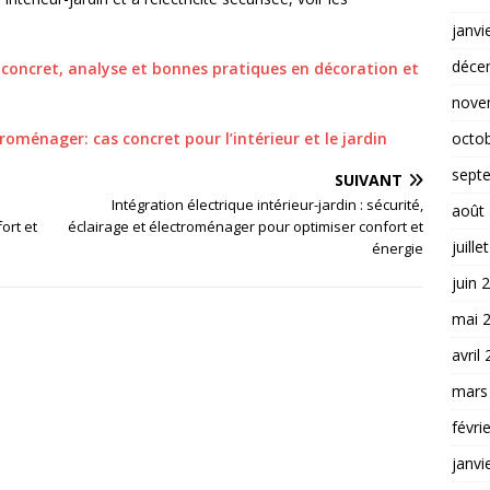
janvi
déce
s concret, analyse et bonnes pratiques en décoration et
nove
octo
ctroménager: cas concret pour l’intérieur et le jardin
sept
SUIVANT
Intégration électrique intérieur-jardin : sécurité,
août
ort et
éclairage et électroménager pour optimiser confort et
juille
énergie
juin 
mai 
avril
mars
févri
janvi