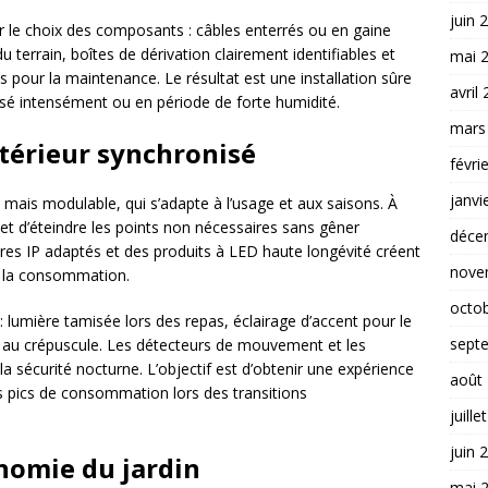
juin 
r le choix des composants : câbles enterrés ou en gaine
u terrain, boîtes de dérivation clairement identifiables et
mai 
s pour la maintenance. Le résultat est une installation sûre
avril
lisé intensément ou en période de forte humidité.
mars
xtérieur synchronisé
févri
janvi
mais modulable, qui s’adapte à l’usage et aux saisons. À
rmet d’éteindre les points non nécessaires sans gêner
déce
aires IP adaptés et des produits à LED haute longévité créent
nove
t la consommation.
octo
lumière tamisée lors des repas, éclairage d’accent pour le
sept
 au crépuscule. Les détecteurs de mouvement et les
la sécurité nocturne. L’objectif est d’obtenir une expérience
août
es pics de consommation lors des transitions
juille
juin 
nomie du jardin
mai 