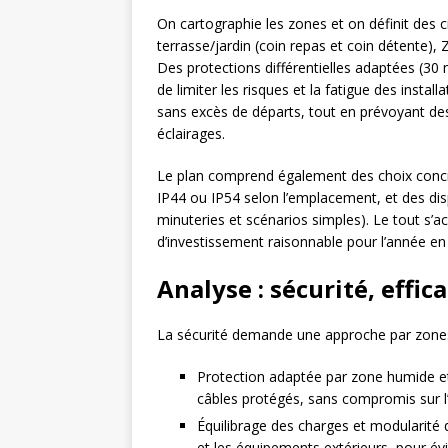
On cartographie les zones et on définit des cir
terrasse/jardin (coin repas et coin détente), 
Des protections différentielles adaptées (30
de limiter les risques et la fatigue des install
sans excès de départs, tout en prévoyant des
éclairages.
Le plan comprend également des choix concre
IP44 ou IP54 selon l’emplacement, et des d
minuteries et scénarios simples). Le tout s
d’investissement raisonnable pour l’année en 
Analyse : sécurité, effic
La sécurité demande une approche par zones e
Protection adaptée par zone humide et 
câbles protégés, sans compromis sur l’ac
Équilibrage des charges et modularité d
et les équipements extérieurs, pour évi