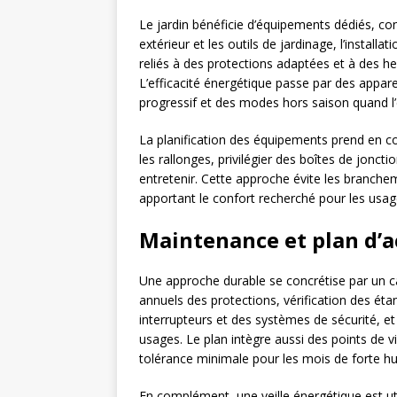
Le jardin bénéficie d’équipements dédiés, conç
extérieur et les outils de jardinage, l’installa
reliés à des protections adaptées et à des h
L’efficacité énergétique passe par des appa
progressif et des modes hors saison quand l’e
La planification des équipements prend en com
les rallonges, privilégier des boîtes de joncti
entretenir. Cette approche évite les branchem
apportant le confort recherché pour les usages
Maintenance et plan d’a
Une approche durable se concrétise par un ca
annuels des protections, vérification des éta
interrupteurs et des systèmes de sécurité, et
usages. Le plan intègre aussi des points de vi
tolérance minimale pour les mois de forte humi
En complément, une veille énergétique est ut