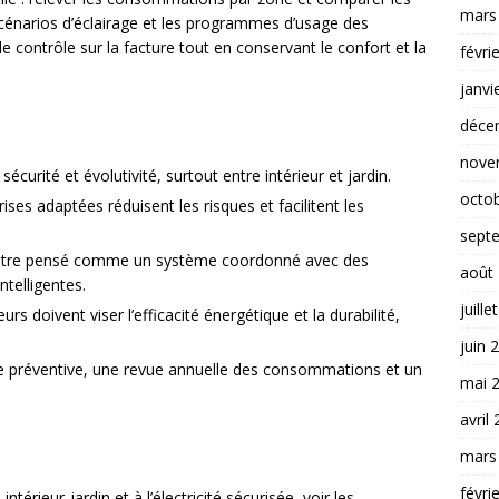
mars
es scénarios d’éclairage et les programmes d’usage des
 contrôle sur la facture tout en conservant le confort et la
févri
janvi
déce
nove
écurité et évolutivité, surtout entre intérieur et jardin.
octo
rises adaptées réduisent les risques et facilitent les
sept
doit être pensé comme un système coordonné avec des
août
telligentes.
juille
s doivent viser l’efficacité énergétique et la durabilité,
juin 
e préventive, une revue annuelle des consommations et un
mai 
avril
mars
févri
intérieur-jardin et à l’électricité sécurisée, voir les