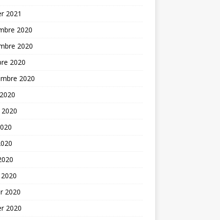
er 2021
mbre 2020
mbre 2020
bre 2020
embre 2020
 2020
t 2020
2020
2020
 2020
 2020
er 2020
er 2020