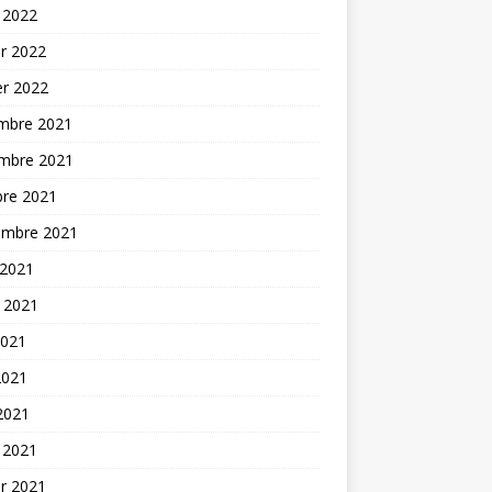
 2022
er 2022
er 2022
mbre 2021
mbre 2021
bre 2021
embre 2021
 2021
t 2021
2021
2021
 2021
 2021
er 2021