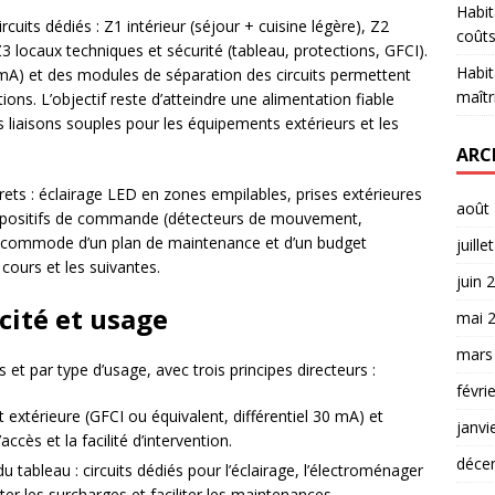
Habit
cuits dédiés : Z1 intérieur (séjour + cuisine légère), Z2
coûts
Z3 locaux techniques et sécurité (tableau, protections, GFCI).
Habit
 mA) et des modules de séparation des circuits permettent
maîtr
ations. L’objectif reste d’atteindre une alimentation fiable
 liaisons souples pour les équipements extérieurs et les
ARC
ts : éclairage LED en zones empilables, prises extérieures
août
ispositifs de commande (détecteurs de mouvement,
’accommode d’un plan de maintenance et d’un budget
juille
cours et les suivantes.
juin 
acité et usage
mai 
mars
t par type d’usage, avec trois principes directeurs :
févri
extérieure (GFCI ou équivalent, différentiel 30 mA) et
janvi
cès et la facilité d’intervention.
déce
u tableau : circuits dédiés pour l’éclairage, l’électroménager
ter les surcharges et faciliter les maintenances.