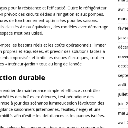
us pour la résistance et l’efficacité. Outre le réfrigérateur
avril
tion prévoit des circuits dédiés à l’irrigation et aux pompes,
mars
eures de fonctionnement optimisées pour les saisons.
reils classés A+ ou équivalent, des modèles avec démarrage
févri
space n’est pas utilisé.
janvi
pte les besoins réels et les coûts opérationnels : limiter
déce
on propres et étiquetées, et prévoir des solutions faciles à
nove
ents improvisés et limite les risques électriques, tout en
 « intérieur-jardin » tout au long de l’année.
octo
sept
ction durable
août
lendrier de maintenance simple et efficace : contrôles
juille
nchéités des boîtes extérieures, test périodique des
 mise à jour des scénarios lumineux selon l’évolution des
juin 
gilance saisonniers (intempéries, feuilles, neige) et une
mai 
dité, afin d’éviter les défaillances et les pannes isolées.
avril
ile : relever les consommations par zone et comparer les