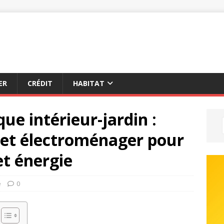
ER
CRÉDIT
HABITAT
que intérieur-jardin :
e et électroménager pour
et énergie
é
0