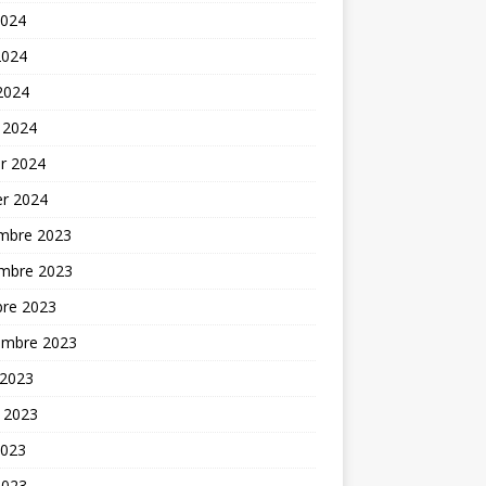
2024
2024
 2024
 2024
er 2024
er 2024
mbre 2023
mbre 2023
bre 2023
embre 2023
 2023
t 2023
2023
2023