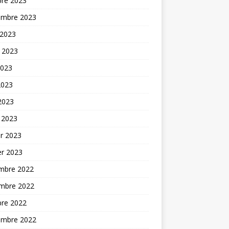
bre 2023
embre 2023
 2023
t 2023
2023
2023
 2023
 2023
er 2023
er 2023
mbre 2022
mbre 2022
bre 2022
embre 2022