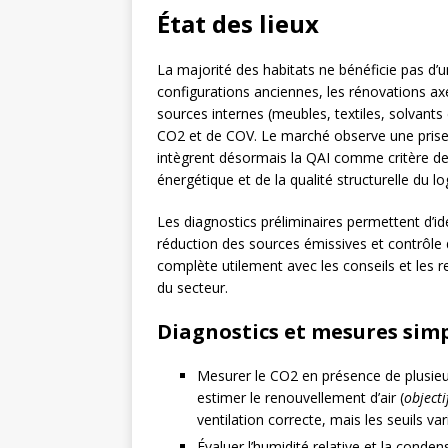
État des lieux
La majorité des habitats ne bénéficie pas d’u
configurations anciennes, les rénovations axée
sources internes (meubles, textiles, solvant
CO2 et de COV. Le marché observe une prise d
intègrent désormais la QAI comme critère de
énergétique et de la qualité structurelle du l
Les diagnostics préliminaires permettent d’ide
réduction des sources émissives et contrôle d
complète utilement avec les conseils et les r
du secteur.
Diagnostics et mesures sim
Mesurer le CO2 en présence de plusie
estimer le renouvellement d’air (
objecti
ventilation correcte, mais les seuils var
Évaluer l’humidité relative et la conden