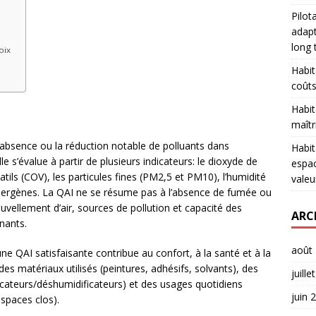
Pilot
adapt
long
oix
Habit
coûts
Habit
maîtr
’absence ou la réduction notable de polluants dans
Habit
 s’évalue à partir de plusieurs indicateurs: le dioxyde de
espac
ils (COV), les particules fines (PM2,5 et PM10), l’humidité
valeu
allergènes. La QAI ne se résume pas à l’absence de fumée ou
nouvellement d’air, sources de pollution et capacité des
ARC
nants.
août
 une QAI satisfaisante contribue au confort, à la santé et à la
des matériaux utilisés (peintures, adhésifs, solvants), des
juille
icateurs/déshumidificateurs) et des usages quotidiens
juin 
espaces clos).