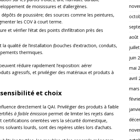
nove
veloppement de moisissures et d’allergènes.
es dépôts de poussière; des sources comme les peintures,
octo
gmenter les COV à court terme.
sept
re et vérifier l’état des points d’infiltration près des
août
 la qualité de l’installation (bouches d’extraction, conduits,
juille
quipements thermiques.
juin 
euvent réduire rapidement l’exposition: aérer
mai 
uits agressifs, et privilégier des matériaux et produits à
avril
mars
sensibilité et choix
févri
nfluence directement la QAI. Privilégier des produits à faible
janvi
rtifiés
à faible émission
permet de limiter les rejets dans
déce
et certifications orientées vers la sécurité domestique,
 solvants lourds, sont des repères utiles lors d’achats.
nove