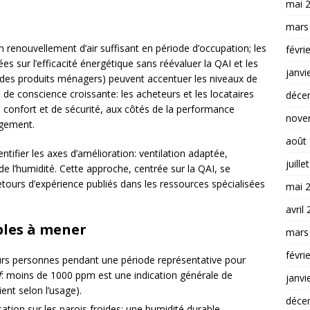
mai 
mars
n renouvellement d’air suffisant en période d’occupation; les
févri
s sur l’efficacité énergétique sans réévaluer la QAI et les
janvi
s des produits ménagers) peuvent accentuer les niveaux de
e conscience croissante: les acheteurs et les locataires
déce
 confort et de sécurité, aux côtés de la performance
nove
ogement.
août
ntifier les axes d’amélioration: ventilation adaptée,
juille
e l’humidité. Cette approche, centrée sur la QAI, se
etours d’expérience publiés dans les ressources spécialisées
mai 
avril
ples à mener
mars
févri
urs personnes pendant une période représentative pour
f
: moins de 1000 ppm est une indication générale de
janvi
ient selon l’usage).
déce
sation sur les parois froides; une humidité durable