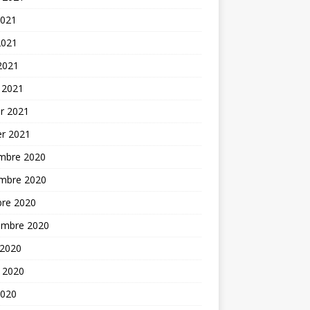
2021
2021
 2021
 2021
er 2021
er 2021
mbre 2020
mbre 2020
bre 2020
embre 2020
 2020
t 2020
2020