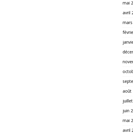
mai 
avril
mars
févri
janvi
déce
nove
octo
sept
août
juille
juin 
mai 
avril