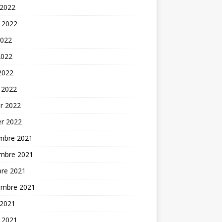
 2022
t 2022
2022
2022
 2022
 2022
er 2022
er 2022
mbre 2021
mbre 2021
bre 2021
embre 2021
 2021
t 2021