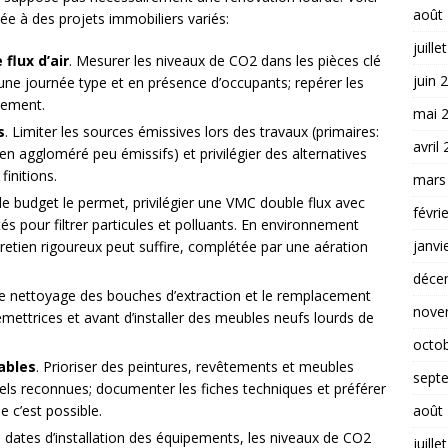
août
e à des projets immobiliers variés:
juille
flux d’air
. Mesurer les niveaux de CO2 dans les pièces clé
juin 
’une journée type et en présence d’occupants; repérer les
lement.
mai 
s
. Limiter les sources émissives lors des travaux (primaires:
avril
en aggloméré peu émissifs) et privilégier des alternatives
finitions.
mars
i le budget le permet, privilégier une VMC double flux avec
févri
tés pour filtrer particules et polluants. En environnement
janvi
retien rigoureux peut suffire, complétée par une aération
déce
r le nettoyage des bouches d’extraction et le remplacement
nove
s émettrices et avant d’installer des meubles neufs lourds de
octo
ables
. Prioriser des peintures, revêtements et meubles
sept
els reconnues; documenter les fiches techniques et préférer
août
 c’est possible.
s dates d’installation des équipements, les niveaux de CO2
juille