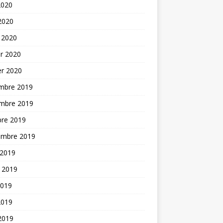
2020
 2020
 2020
er 2020
er 2020
mbre 2019
mbre 2019
bre 2019
embre 2019
 2019
t 2019
2019
2019
 2019