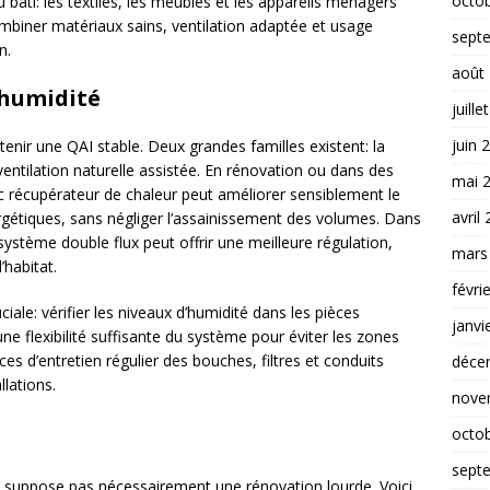
octo
 bâti: les textiles, les meubles et les appareils ménagers
combiner matériaux sains, ventilation adaptée et usage
sept
n.
août
’humidité
juille
juin 
ntenir une QAI stable. Deux grandes familles existent: la
entilation naturelle assistée. En rénovation ou dans des
mai 
 récupérateur de chaleur peut améliorer sensiblement le
avril
ergétiques, sans négliger l’assainissement des volumes. Dans
système double flux peut offrir une meilleure régulation,
mars
’habitat.
févri
ciale: vérifier les niveaux d’humidité dans les pièces
janvi
une flexibilité suffisante du système pour éviter les zones
es d’entretien régulier des bouches, filtres et conduits
déce
llations.
nove
octo
sept
e suppose pas nécessairement une rénovation lourde. Voici