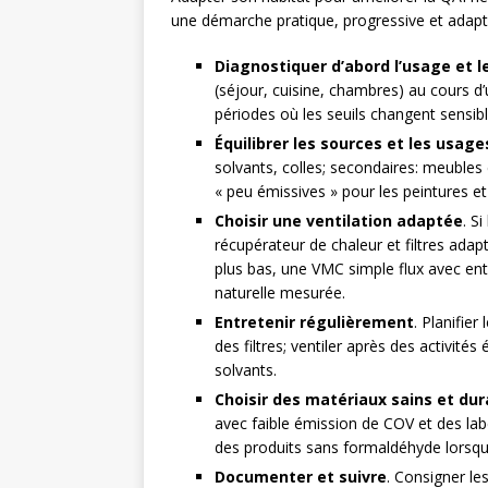
une démarche pratique, progressive et adapté
Diagnostiquer d’abord l’usage et le 
(séjour, cuisine, chambres) au cours d
périodes où les seuils changent sensib
Équilibrer les sources et les usage
solvants, colles; secondaires: meubles 
« peu émissives » pour les peintures et 
Choisir une ventilation adaptée
. S
récupérateur de chaleur et filtres adap
plus bas, une VMC simple flux avec ent
naturelle mesurée.
Entretenir régulièrement
. Planifie
des filtres; ventiler après des activité
solvants.
Choisir des matériaux sains et dur
avec faible émission de COV et des lab
des produits sans formaldéhyde lorsque
Documenter et suivre
. Consigner le