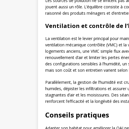
Les sources de pollution ne se limitent pas au
jouent aussi un rôle. L’équilibre consiste à 
raisonné des produits ménagers et d’entretie
Ventilation et contrôle de l
La ventilation est le levier principal pour mai
ventilation mécanique contrôlée (VMC) et la v
logements anciens, une VMC simple flux avec
renouvellement d’air et limiter les pertes én
des configurations sensibles à l’humidité, un 
mais son coût et son entretien varient selon l
Parallèlement, la gestion de l’humidité est cru
humides, dépister les infiltrations et assurer 
stagnantes d’air et les moisissures. Des séanc
renforcent l’efficacité et la longévité des insta
Conseils pratiques
Adapter son habitat pour améliorer la QAI n