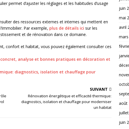
égulier permet d’ajuster les réglages et les habitudes d’usage
juin 
mai 
sulter des ressources externes et internes qui mettent en
avril
e l’immobilier. Par exemple,
plus de détails ici
sur les
vestissement et de rénovation dans ce domaine.
mars
févri
t, confort et habitat, vous pouvez également consulter ces
janvi
s concret, analyse et bonnes pratiques en décoration et
déce
mique: diagnostics, isolation et chauffage pour
nove
octo
SUIVANT
sept
rôle
Rénovation énergétique et efficacité thermique:
yol
diagnostics, isolation et chauffage pour moderniser
août
un habitat
juille
juin 