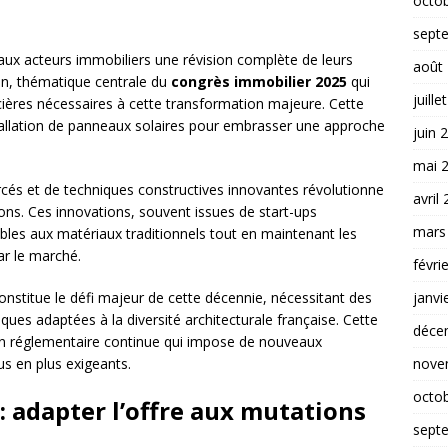
octo
sept
aux acteurs immobiliers une révision complète de leurs
août
on, thématique centrale du
congrès immobilier 2025
qui
juille
cières nécessaires à cette transformation majeure. Cette
stallation de panneaux solaires pour embrasser une approche
juin 
mai 
és et de techniques constructives innovantes révolutionne
avril
ons. Ces innovations, souvent issues de start-ups
mars
ables aux matériaux traditionnels tout en maintenant les
ar le marché.
févri
janvi
onstitue le défi majeur de cette décennie, nécessitant des
ues adaptées à la diversité architecturale française. Cette
déce
n réglementaire continue qui impose de nouveaux
nove
s en plus exigeants.
octo
 adapter l’offre aux mutations
sept