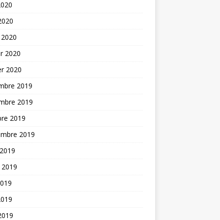
2020
 2020
 2020
er 2020
er 2020
mbre 2019
mbre 2019
bre 2019
embre 2019
 2019
t 2019
2019
2019
 2019