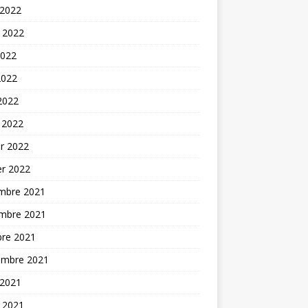
 2022
t 2022
2022
2022
 2022
 2022
er 2022
er 2022
mbre 2021
mbre 2021
bre 2021
embre 2021
 2021
t 2021