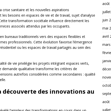
août
 crise sanitaire et les nouvelles aspirations
juille
les besoins en espaces de vie et de travail, sujet d’analyse
juin 
 Cette transformation sociétale influence directement les
ervices associés attendus par les occupants.
mai 
avril
 en bureaux traditionnels vers des espaces flexibles et
mes professionnels. Cette évolution favorise l’émergence
mars
sidentiel ou les espaces de travail partagés au sein des
févri
janvi
alité de vie privilégie les projets intégrant espaces verts,
te demande qualitative transforme les critères de
déce
imensions autrefois considérées comme secondaires : qualité
nove
elle.
octo
a découverte des innovations au
sept
août
juille
révélé l’ampleur des transformations en cours dans un