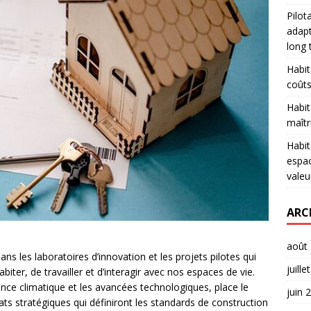
Pilot
adapt
long
Habit
coûts
Habit
maîtr
Habit
espac
valeu
ARC
août
ans les laboratoires d’innovation et les projets pilotes qui
juille
iter, de travailler et d’interagir avec nos espaces de vie.
gence climatique et les avancées technologiques, place le
juin 
s stratégiques qui définiront les standards de construction