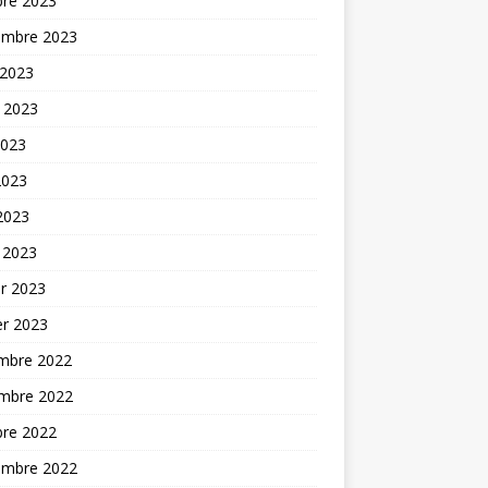
bre 2023
embre 2023
 2023
t 2023
2023
2023
 2023
 2023
er 2023
er 2023
mbre 2022
mbre 2022
bre 2022
embre 2022