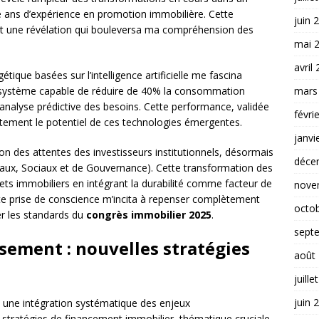
e ans d’expérience en promotion immobilière. Cette
juin 
ut une révélation qui bouleversa ma compréhension des
mai 
avril
ique basées sur l’intelligence artificielle me fascina
mars
n système capable de réduire de 40% la consommation
’analyse prédictive des besoins. Cette performance, validée
févri
rètement le potentiel de ces technologies émergentes.
janvi
ion des attentes des investisseurs institutionnels, désormais
déce
aux, Sociaux et de Gouvernance). Cette transformation des
jets immobiliers en intégrant la durabilité comme facteur de
nove
tte prise de conscience m’incita à repenser complètement
octo
r les standards du
congrès immobilier 2025
.
sept
sement : nouvelles stratégies
août
juille
juin 
rs une intégration systématique des enjeux
stratégies de financement immobilier, thématique cruciale