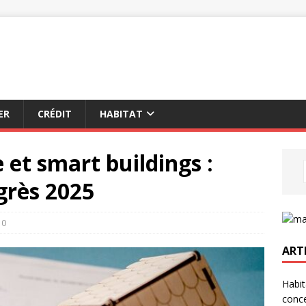
ER
CRÉDIT
HABITAT
 et smart buildings :
grès 2025
0
ART
Habit
conce