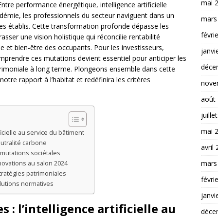
mai 
ntre performance énergétique, intelligence artificielle
émie, les professionnels du secteur naviguent dans un
mars
des établis. Cette transformation profonde dépasse les
févri
ser une vision holistique qui réconcilie rentabilité
et bien-être des occupants. Pour les investisseurs,
janvi
prendre ces mutations devient essentiel pour anticiper les
déce
atrimoniale à long terme. Plongeons ensemble dans cette
tre rapport à l’habitat et redéfinira les critères
nove
août
juille
mai 
icielle au service du bâtiment
eutralité carbone
avril
 mutations sociétales
mars
novations au salon 2024
tratégies patrimoniales
févri
olutions normatives
janvi
: l’intelligence artificielle au
déce