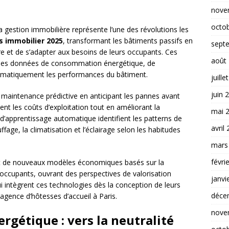
nove
octo
s la gestion immobilière représente l’une des révolutions les
s immobilier 2025
, transformant les bâtiments passifs en
sept
e et de s’adapter aux besoins de leurs occupants. Ces
août
 les données de consommation énergétique, de
tomatiquement les performances du bâtiment.
juille
juin 
 maintenance prédictive en anticipant les pannes avant
ent les coûts d’exploitation tout en améliorant la
mai 
s d’apprentissage automatique identifient les patterns de
avril
ge, la climatisation et l’éclairage selon les habitudes
mars
févri
nt de nouveaux modèles économiques basés sur la
occupants, ouvrant des perspectives de valorisation
janvi
ui intègrent ces technologies dès la conception de leurs
déce
agence d’hôtesses d’accueil à Paris.
nove
ergétique : vers la neutralité