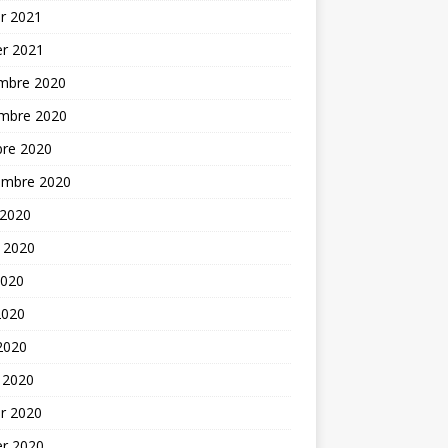
er 2021
er 2021
mbre 2020
mbre 2020
bre 2020
embre 2020
 2020
t 2020
2020
2020
 2020
 2020
er 2020
er 2020