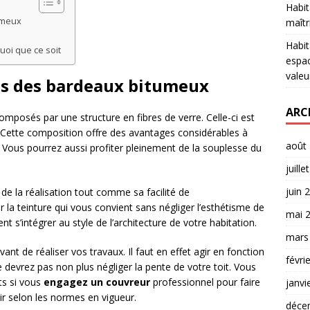
Habit
umeux
maîtr
Habit
quoi que ce soit
espac
valeu
es des bardeaux bitumeux
ARC
posés par une structure en fibres de verre. Celle-ci est
. Cette composition offre des avantages considérables à
août
Vous pourrez aussi profiter pleinement de la souplesse du
juille
juin 
té de la réalisation tout comme sa facilité de
r la teinture qui vous convient sans négliger l’esthétisme de
mai 
 s’intégrer au style de l’architecture de votre habitation.
mars
ant de réaliser vos travaux. Il faut en effet agir en fonction
févri
 devrez pas non plus négliger la pente de votre toit. Vous
ts si vous
engagez un couvreur
professionnel pour faire
janvi
enir selon les normes en vigueur.
déce