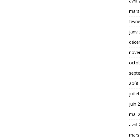
avril
mars
févri
janvi
déce
nove
octo
sept
août
juille
juin 
mai 
avril
mars