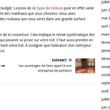
juille
e budget. La pose de ce
type de toiture
peut en effet varier
juin 
lité des matériaux que vous choisirez. Vous avez
mai 
 des rouleaux que vous serez dans une grande surface
avril
mars
en de la couverture. Cela implique le retrait systématique des
qui peuvent se poser sur votre toit. Il faut aussi prendre en
févri
nt votre toit. À souligner que l’utilisation d’un nettoyeur
janvi
cis.
déce
SUIVANT
 se
Les avantages de faire appel à une
nove
entreprise de peinture
octo
sept
août
juille
juin 