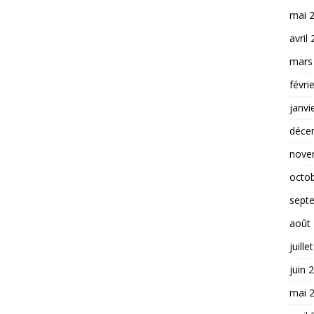
mai 
avril
mars
févri
janvi
déce
nove
octo
sept
août
juille
juin 
mai 