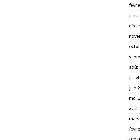
févri
janvi
déce
nove
octo
sept
août
juille
juin 
mai 
avril
mars
févri
janvi