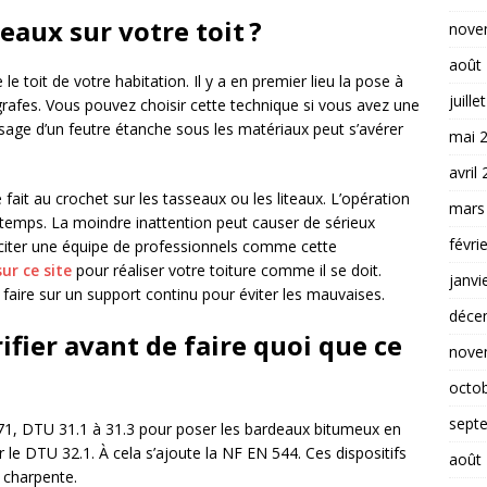
aux sur votre toit ?
nove
août
 toit de votre habitation. Il y a en premier lieu la pose à
juille
grafes. Vous pouvez choisir cette technique si vous avez une
sage d’un feutre étanche sous les matériaux peut s’avérer
mai 
avril
 fait au crochet sur les tasseaux ou les liteaux. L’opération
mars
du temps. La moindre inattention peut causer de sérieux
févri
olliciter une équipe de professionnels comme cette
sur ce site
pour réaliser votre toiture comme il se doit.
janvi
faire sur un support continu pour éviter les mauvaises.
déce
ifier avant de faire quoi que ce
nove
octo
sept
 71, DTU 31.1 à 31.3 pour poser les bardeaux bitumeux en
er le DTU 32.1. À cela s’ajoute la NF EN 544. Ces dispositifs
août
a charpente.