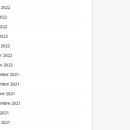
t 2022
2022
2022
 2022
 2022
er 2022
er 2022
mbre 2021
mbre 2021
bre 2021
embre 2021
 2021
t 2021