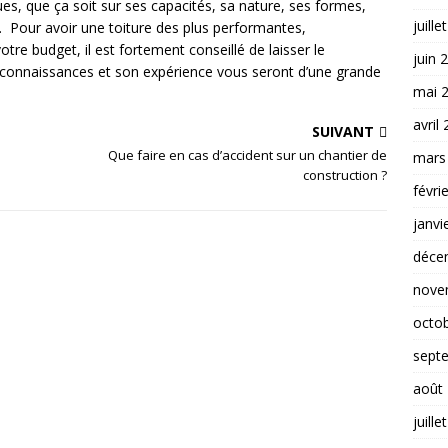
es, que ça soit sur ses capacités, sa nature, ses formes,
juille
. Pour avoir une toiture des plus performantes,
re budget, il est fortement conseillé de laisser le
juin 
es connaissances et son expérience vous seront d’une grande
mai 
avril
SUIVANT
Que faire en cas d’accident sur un chantier de
mars
construction ?
févri
janvi
déce
nove
octo
sept
août
juille