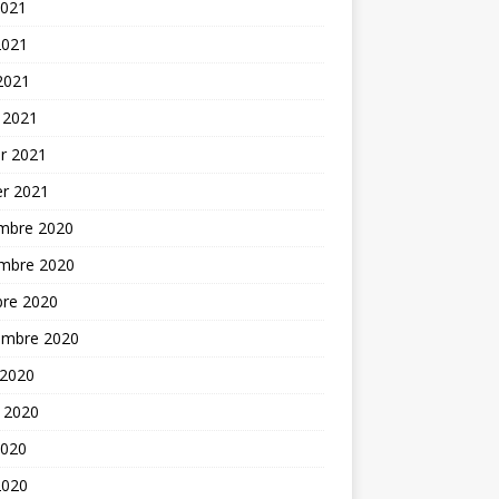
2021
2021
 2021
 2021
er 2021
er 2021
mbre 2020
mbre 2020
bre 2020
embre 2020
 2020
t 2020
2020
2020