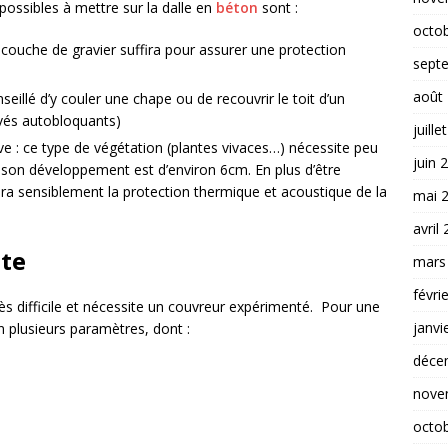
 possibles à mettre sur la dalle en
béton
sont :
octo
ouche de gravier suffira pour assurer une protection
sept
août
eillé d’y couler une chape ou de recouvrir le toit d’un
avés autobloquants)
juille
e : ce type de végétation (plantes vivaces…) nécessite peu
juin 
 son développement est d’environ 6cm. En plus d’être
ra sensiblement la protection thermique et acoustique de la
mai 
avril
nte
mars
févri
s difficile et nécessite un couvreur expérimenté. Pour une
janvi
n plusieurs paramètres, dont :
déce
nove
octo