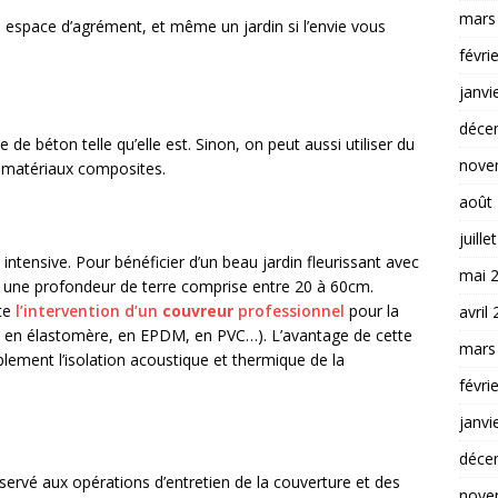
mars
 espace d’agrément, et même un jardin si l’envie vous
févri
janvi
déce
e de béton telle qu’elle est. Sinon, on peut aussi utiliser du
nove
en matériaux composites.
août
juille
intensive. Pour bénéficier d’un beau jardin fleurissant avec
mai 
ra une profondeur de terre comprise entre 20 à 60cm.
te
l’intervention d’un
couvreur
professionnel
pour la
avril
e en élastomère, en EPDM, en PVC…). L’avantage de cette
mars
lement l’isolation acoustique et thermique de la
févri
janvi
déce
servé aux opérations d’entretien de la couverture et des
nove