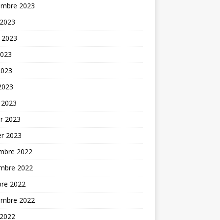
embre 2023
 2023
t 2023
2023
2023
 2023
 2023
er 2023
er 2023
mbre 2022
mbre 2022
bre 2022
embre 2022
 2022