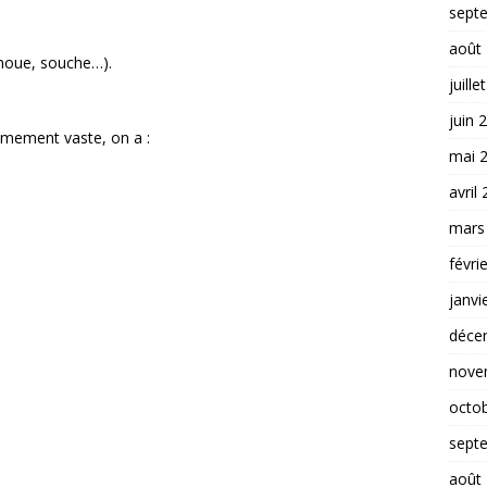
sept
août
, noue, souche…).
juille
juin 
êmement vaste, on a :
mai 
avril
mars
févri
janvi
déce
nove
octo
sept
août