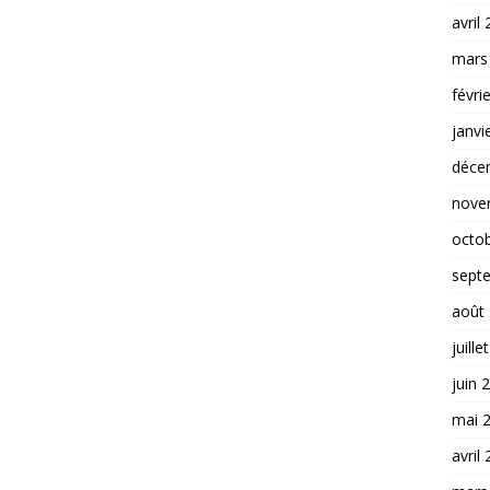
avril
mars
févri
janvi
déce
nove
octo
sept
août
juille
juin 
mai 
avril