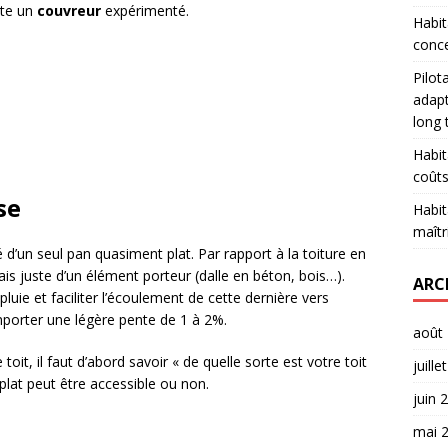
ite un
couvreur
expérimenté.
Habit
conce
Pilot
adapt
long
Habit
coûts
se
Habit
maîtr
é d’un seul pan quasiment plat. Par rapport à la toiture en
is juste d’un élément porteur (dalle en béton, bois…).
ARC
pluie et faciliter l’écoulement de cette dernière vers
comporter une légère pente de 1 à 2%.
août
it, il faut d’abord savoir « de quelle sorte est votre toit
juille
 plat peut être accessible ou non.
juin 
mai 