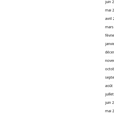
juin 
mai 
avril
mars
févri
janvi
déce
nove
octo
sept
août
juille
juin 
mai 