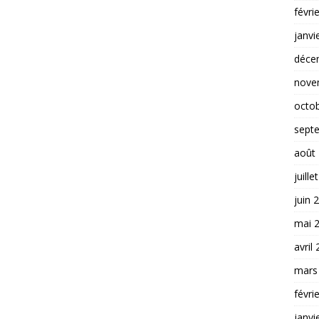
févri
janvi
déce
nove
octo
sept
août
juille
juin 
mai 
avril
mars
févri
janvi