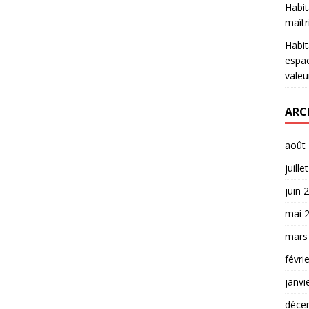
Habit
maîtr
Habit
espac
valeu
ARC
août
juille
juin 
mai 
mars
févri
janvi
déce