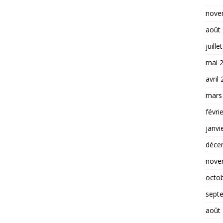
nove
août
juille
mai 
avril
mars
févri
janvi
déce
nove
octo
sept
août