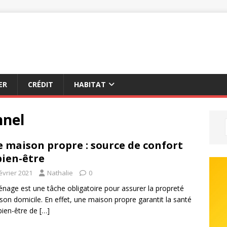
ER
CRÉDIT
HABITAT
nnel
 maison propre : source de confort
bien-être
évrier 2021
Nathalie
0
nage est une tâche obligatoire pour assurer la propreté
son domicile. En effet, une maison propre garantit la santé
 bien-être de
[…]