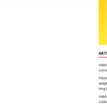
ART
Habit
conce
Pilot
adapt
long
Habit
coûts