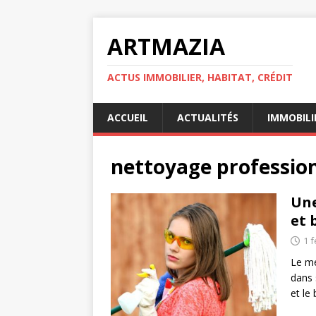
ARTMAZIA
ACTUS IMMOBILIER, HABITAT, CRÉDIT
ACCUEIL
ACTUALITÉS
IMMOBILI
nettoyage professio
Une
et 
1 f
Le mé
dans 
et le