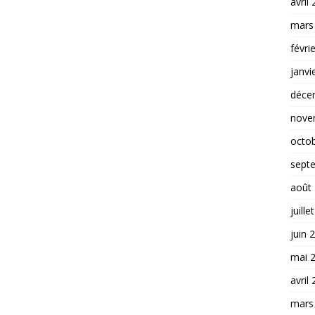
avril
mars
févri
janvi
déce
nove
octo
sept
août
juille
juin 
mai 
avril
mars