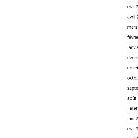
mai 
avril
mars
févri
janvi
déce
nove
octo
sept
août
juille
juin 
mai 