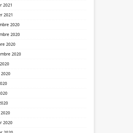
er 2021
er 2021
mbre 2020
mbre 2020
bre 2020
embre 2020
 2020
t 2020
2020
2020
 2020
 2020
er 2020
er 2020