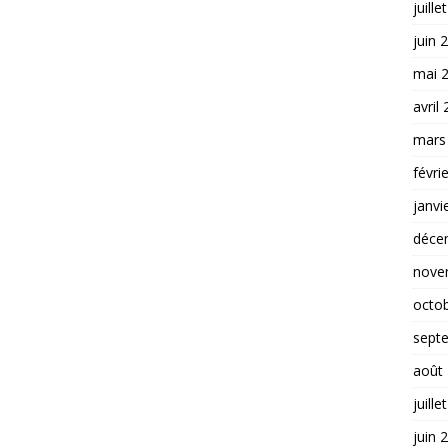
juille
juin 
mai 
avril
mars
févri
janvi
déce
nove
octo
sept
août
juille
juin 