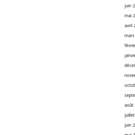
juin 
mai 
avril
mars
févri
janvi
déce
nove
octo
sept
août
juille
juin 
mai 