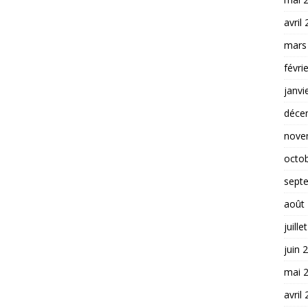
avril
mars
févri
janvi
déce
nove
octo
sept
août
juille
juin 
mai 
avril