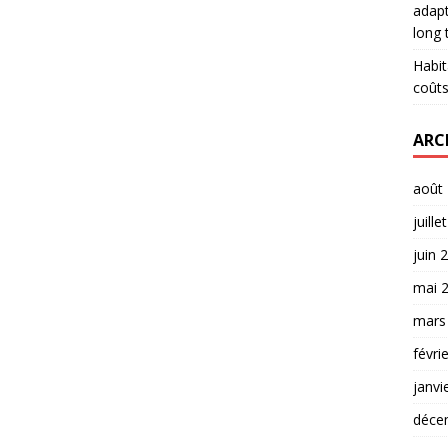
adapt
long
Habit
coûts
ARC
août
juille
juin 
mai 
mars
févri
janvi
déce