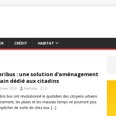
ER
CRÉDIT
HABITAT
bribus : une solution d’aménagement
ain dédié aux citadins
évrier 2019
Nathalie
0
bris bus ont révolutionné le quotidien des citoyens urbains.
tivement, les pluies et les mauvais temps ne pourront plus
mpêcher de sortir de chez eux.
[…]