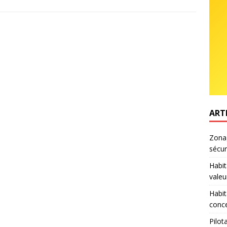
ART
Zonag
sécur
Habit
valeu
Habit
conce
Pilot