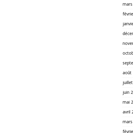
mars
févri
janvi
déce
nove
octo
sept
août
juille
juin 
mai 
avril
mars
févri