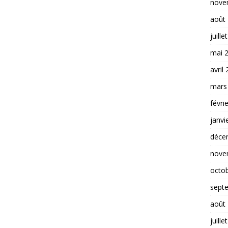
nove
août
juille
mai 
avril
mars
févri
janvi
déce
nove
octo
sept
août
juille