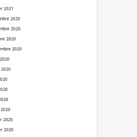
er 2021
mbre 2020
mbre 2020
bre 2020
embre 2020
 2020
t 2020
2020
2020
 2020
 2020
er 2020
er 2020