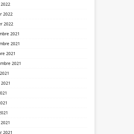
 2022
er 2022
er 2022
mbre 2021
mbre 2021
bre 2021
embre 2021
 2021
t 2021
2021
2021
 2021
 2021
er 2021