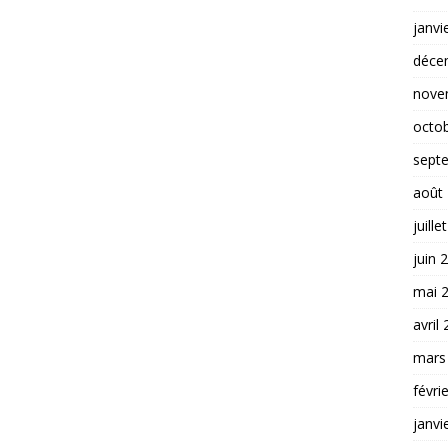
janvi
déce
nove
octo
sept
août
juille
juin 
mai 
avril
mars
févri
janvi