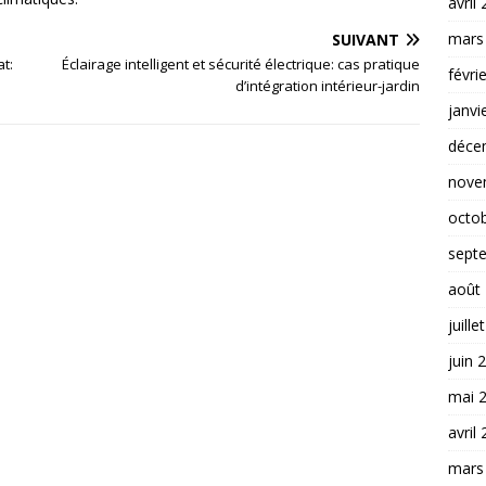
avril
mars
SUIVANT
t:
Éclairage intelligent et sécurité électrique: cas pratique
févri
d’intégration intérieur-jardin
janvi
déce
nove
octo
sept
août
juille
juin 
mai 
avril
mars