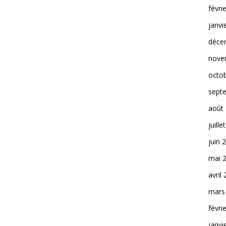
févri
janvi
déce
nove
octo
sept
août
juille
juin 
mai 
avril
mars
févri
janvi