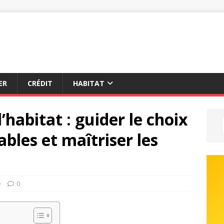
ER
CRÉDIT
HABITAT
’habitat : guider le choix
bles et maîtriser les
é
0