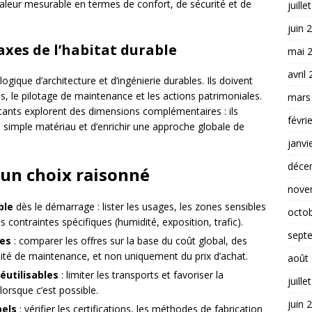
aleur mesurable en termes de confort, de sécurité et de
juille
juin 
axes de l’habitat durable
mai 
avril
ogique d’architecture et d’ingénierie durables. Ils doivent
s, le pilotage de maintenance et les actions patrimoniales.
mars
istants explorent des dimensions complémentaires : ils
févri
u simple matériau et d’enrichir une approche globale de
janvi
déce
 un choix raisonné
nove
ble
dès le démarrage : lister les usages, les zones sensibles
octo
es contraintes spécifiques (humidité, exposition, trafic).
sept
res
: comparer les offres sur la base du coût global, des
ilité de maintenance, et non uniquement du prix d’achat.
août
éutilisables
: limiter les transports et favoriser la
juille
lorsque c’est possible.
juin 
bels
: vérifier les certifications, les méthodes de fabrication