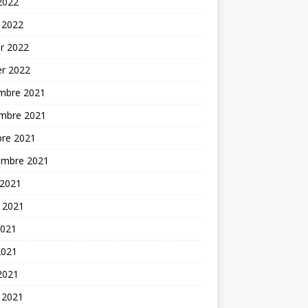
 2022
 2022
er 2022
er 2022
mbre 2021
mbre 2021
bre 2021
embre 2021
 2021
t 2021
2021
2021
 2021
 2021