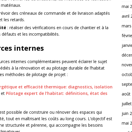
s matériaux.
mai 
révoir des créneaux de commande et de livraison adaptés
avril
t les retards.
mars
ité
: réaliser des vérifications en cours de chantier et à la
 défauts et les incompatibilités.
févri
janvi
ces internes
déce
ources internes complémentaires peuvent éclairer le sujet
nove
dédiés à la rénovation et au pilotage durable de l’habitat
octo
s méthodes de pilotage de projet :
sept
gétique et efficacité thermique: diagnostics, isolation
et
Pilotage expert de l’habitat: définitions, état des
août
juille
 est possible de construire ou rénover des espaces qui
juin 
té, tout en maîtrisant les coûts au long cours. L’objectif est
mai 
he structurée et pérenne, qui accompagne les besoins
limatiques.