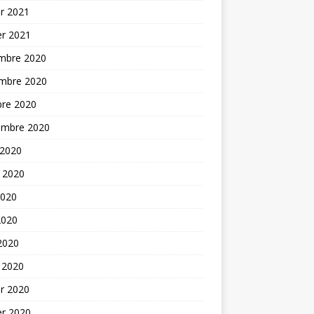
er 2021
er 2021
mbre 2020
mbre 2020
bre 2020
embre 2020
 2020
t 2020
2020
2020
 2020
 2020
er 2020
er 2020