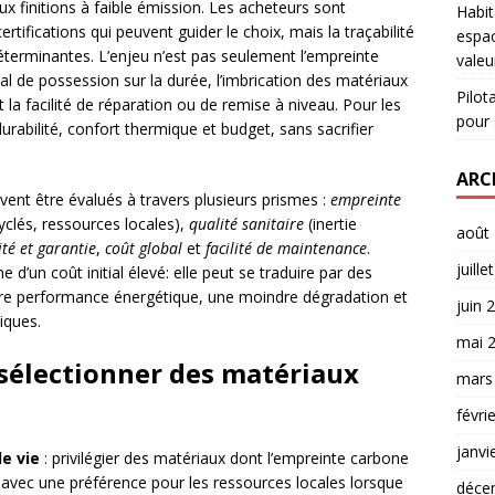
x finitions à faible émission. Les acheteurs sont
Habit
ertifications qui peuvent guider le choix, mais la traçabilité
espac
déterminantes. L’enjeu n’est pas seulement l’empreinte
valeu
otal de possession sur la durée, l’imbrication des matériaux
Pilot
 et la facilité de réparation ou de remise à niveau. Pour les
pour 
 durabilité, confort thermique et budget, sans sacrifier
ARC
vent être évalués à travers plusieurs prismes :
empreinte
clés, ressources locales),
qualité sanitaire
(inertie
août
ité et garantie
,
coût global
et
facilité de maintenance
.
juille
 d’un coût initial élevé: elle peut se traduire par des
re performance énergétique, une moindre dégradation et
juin 
iques.
mai 
 sélectionner des matériaux
mars
févri
janvi
e vie
: privilégier des matériaux dont l’empreinte carbone
le, avec une préférence pour les ressources locales lorsque
déce