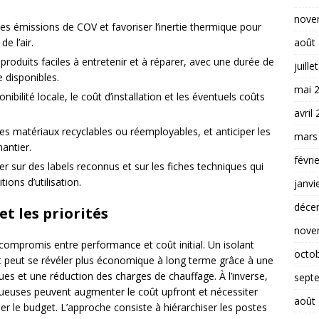
nove
 les émissions de COV et favoriser l’inertie thermique pour
août
de l’air.
 produits faciles à entretenir et à réparer, avec une durée de
juille
e disponibles.
mai 
onibilité locale, le coût d’installation et les éventuels coûts
avril
les matériaux recyclables ou réemployables, et anticiper les
mars
antier.
févri
er sur des labels reconnus et sur les fiches techniques qui
ions d’utilisation.
janvi
déce
t les priorités
nove
ompromis entre performance et coût initial. Un isolant
octo
t peut se révéler plus économique à long terme grâce à une
ues et une réduction des charges de chauffage. À l’inverse,
sept
uxueuses peuvent augmenter le coût upfront et nécessiter
août
r le budget. L’approche consiste à hiérarchiser les postes