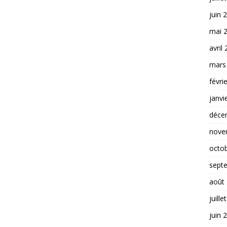
juin 
mai 
avril
mars
févri
janvi
déce
nove
octo
sept
août
juille
juin 