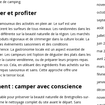
ce de camping.
nove
er et profiter
octo
sept
amoureux des activités en plein air. Le surf est une
août
ttirent les surfeurs de tous niveaux. Les randonnées dans les
 différente sur la beauté naturelle de la région. Les marchés
juille
duits régionaux et de s’immerger dans la culture locale. La
juin 
 des événements saisonniers et des conditions
ence. La gastronomie locale est un aspect essentiel de
mai 
er. Les campeurs ont l’option de déguster des plats dans les
avril
e la cuisine vendéenne, ou de préparer leurs propres repas.
soi. Cela, en utilisant des ingrédients frais achetés sur les
mars
repas savoureux et sains. Cette approche offre une
févri
 le terroir local.
janvi
ent : camper avec conscience
déce
le pour préserver la beauté naturelle de Bretignolles-sur-
nove
rne le nettoyage complet du site avant le départ. Sans