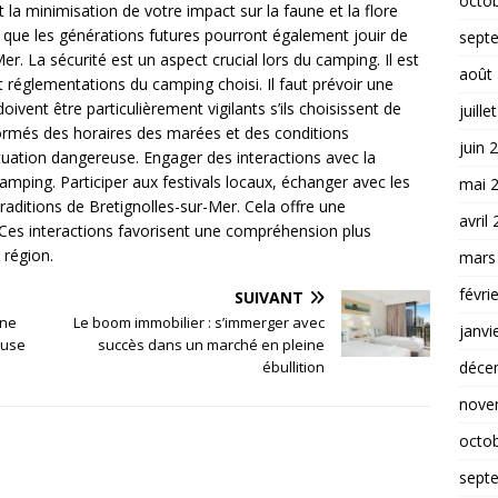
octo
et la minimisation de votre impact sur la faune et la flore
 que les générations futures pourront également jouir de
sept
r. La sécurité est un aspect crucial lors du camping. Il est
août
t réglementations du camping choisi. Il faut prévoir une
vent être particulièrement vigilants s’ils choisissent de
juille
formés des horaires des marées et des conditions
juin 
tuation dangereuse. Engager des interactions avec la
amping. Participer aux festivals locaux, échanger avec les
mai 
 traditions de Bretignolles-sur-Mer. Cela offre une
avril
Ces interactions favorisent une compréhension plus
 région.
mars
févri
SUIVANT
une
Le boom immobilier : s’immerger avec
janvi
ouse
succès dans un marché en pleine
déce
ébullition
nove
octo
sept