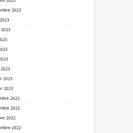
bre 2023
embre 2023
 2023
t 2023
2023
2023
 2023
 2023
er 2023
er 2023
mbre 2022
mbre 2022
bre 2022
embre 2022