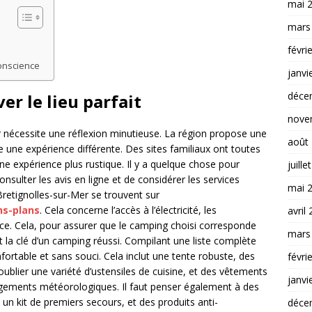
mai 
mars
févri
onscience
janvi
déce
er le lieu parfait
nove
 nécessite une réflexion minutieuse. La région propose une
août
e une expérience différente. Des sites familiaux ont toutes
e expérience plus rustique. Il y a quelque chose pour
juille
nsulter les avis en ligne et de considérer les services
mai 
Bretignolles-sur-Mer se trouvent sur
s-plans
. Cela concerne l’accès à l’électricité, les
avril
 place. Cela, pour assurer que le camping choisi corresponde
mars
 la clé d’un camping réussi. Compilant une liste complète
fortable et sans souci. Cela inclut une tente robuste, des
févri
blier une variété d’ustensiles de cuisine, et des vêtements
janvi
gements météorologiques. Il faut penser également à des
un kit de premiers secours, et des produits anti-
déce