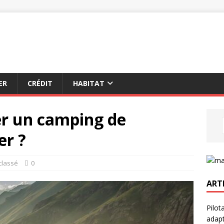
ER
CRÉDIT
HABITAT
r un camping de
er ?
classé
0
ART
Pilot
adapt