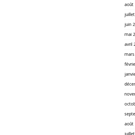
août
juille
juin 
mai 
avril
mars
févri
janvi
déce
nove
octo
sept
août
juille