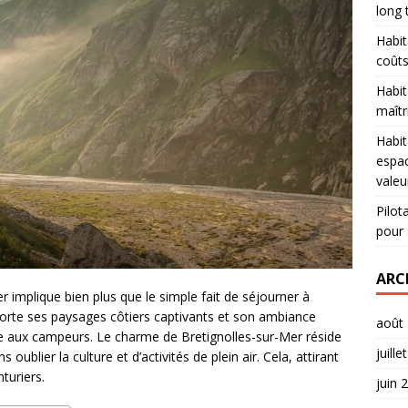
long
Habit
coûts
Habit
maîtr
Habit
espac
valeu
Pilot
pour 
ARC
 implique bien plus que le simple fait de séjourner à
rte ses paysages côtiers captivants et son ambiance
août
ue aux campeurs. Le charme de Bretignolles-sur-Mer réside
juille
blier la culture et d’activités de plein air. Cela, attirant
turiers.
juin 