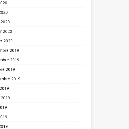
2020
 2020
 2020
er 2020
er 2020
mbre 2019
mbre 2019
bre 2019
embre 2019
 2019
t 2019
2019
2019
 2019