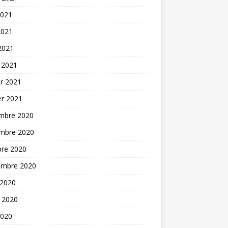
2021
2021
 2021
 2021
er 2021
er 2021
mbre 2020
mbre 2020
bre 2020
embre 2020
 2020
t 2020
2020