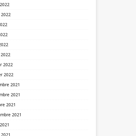
 2022
t 2022
2022
2022
 2022
 2022
er 2022
er 2022
mbre 2021
mbre 2021
bre 2021
embre 2021
 2021
t 2021