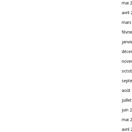
mai 
avril
mars
févri
janvi
déce
nove
octo
sept
août
juille
juin 
mai 
avril