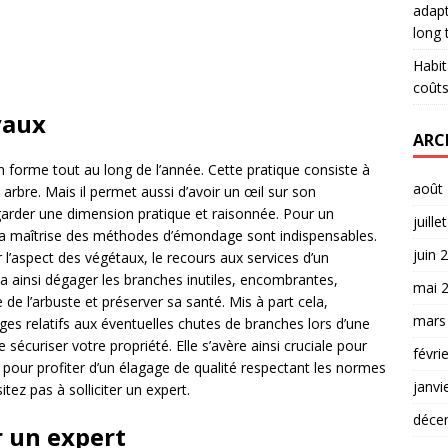
adapt
long
Habit
coûts
vaux
ARC
 forme tout au long de l’année. Cette pratique consiste à
août
 arbre. Mais il permet aussi d’avoir un œil sur son
 garder une dimension pratique et raisonnée. Pour un
juille
t la maîtrise des méthodes d’émondage sont indispensables.
juin 
er l’aspect des végétaux, le recours aux services d’un
va ainsi dégager les branches inutiles, encombrantes,
mai 
de l’arbuste et préserver sa santé. Mis à part cela,
mars
s relatifs aux éventuelles chutes de branches lors d’une
sécuriser votre propriété. Elle s’avère ainsi cruciale pour
févri
t pour profiter d’un élagage de qualité respectant les normes
janvi
tez pas à solliciter un expert.
déce
 un expert