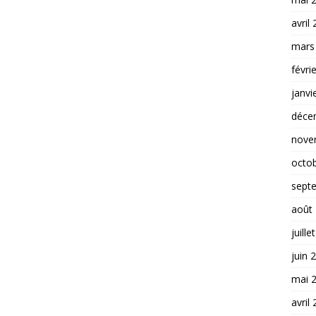
avril
mars
févri
janvi
déce
nove
octo
sept
août
juille
juin 
mai 
avril