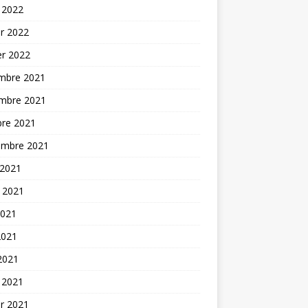
 2022
er 2022
er 2022
mbre 2021
mbre 2021
bre 2021
embre 2021
 2021
t 2021
2021
2021
 2021
 2021
er 2021