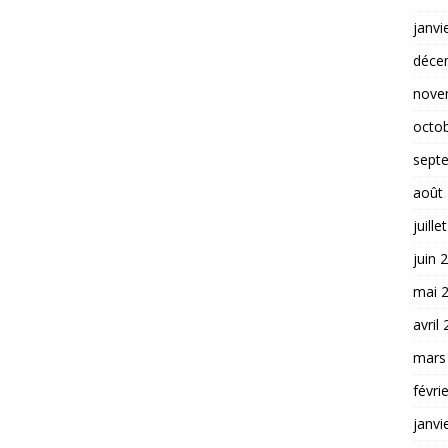
janvi
déce
nove
octo
sept
août
juille
juin 
mai 
avril
mars
févri
janvi