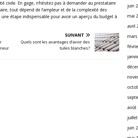
é civile. En gage, n’hésitez pas à demander au prestataire
juin 
faire, tout dépend de l’ampleur et de la complexité des
mai 
s une étape indispensable pour avoir un aperçu du budget à
avril
SUIVANT
mars
r
Quels sont les avantages d’avoir des
févri
rieur
tuiles blanches?
janvi
déce
nove
octo
sept
août
juille
juin 
mai 