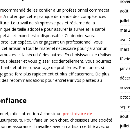
nove
est recommandé de les confier à un professionnel commecet
août
e
. A noter que cette pratique demande des compétences
juille
ture. Le travail ne s’improvise pas et réclame de la
chnique de taille adoptée pour assurer la survie et la santé
mai 
ppel à cet expert est indispensable. Ce dernier saura
avril
porte leur espèce. En engageant un professionnel, vous
 cet artisan a tout le matériel nécessaire pour garantir un
mars
 arbustes et la sécurité des autres. En choisissant de réaliser
févri
us blesser et vous glisser accidentellement. Vous pourriez
nchants et attirer davantage de problèmes. Par contre, si
janvi
age se fera plus rapidement et plus efficacement. De plus,
déce
et des recommandations pour entretenir vos plantes au
nove
octo
onfiance
sept
nel, faites attention à choisir un
prestataire de
août
’usurpateurs. Pour faire un bon choix, choisissez une société
juille
bonne assurance. Travaillez avec un artisan certifié avec un