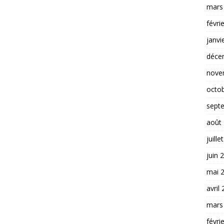
mars
févri
janvi
déce
nove
octo
sept
août
juille
juin 
mai 
avril
mars
févri