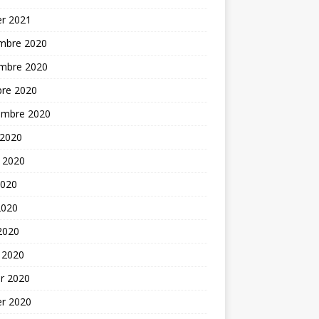
er 2021
mbre 2020
mbre 2020
bre 2020
embre 2020
 2020
t 2020
2020
2020
 2020
 2020
er 2020
er 2020